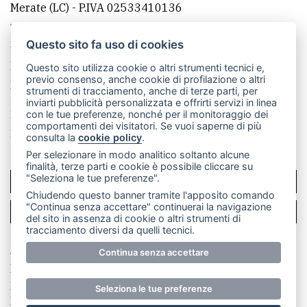
Merate (LC)
- P.IVA 02533410136
Telefono:
039 9902881
- Whatsapp: 351 3481257 - E-
mail: redazione@merateonline.it
Questo sito fa uso di cookies
La redazione
CasateOnline
LeccoOnline
RSS
Questo sito utilizza cookie o altri strumenti tecnici e,
previo consenso, anche cookie di profilazione o altri
Made by
VIP
strumenti di tracciamento, anche di terze parti, per
inviarti pubblicità personalizzata e offrirti servizi in linea
Privacy policy
Cookie policy
con le tue preferenze, nonché per il monitoraggio dei
comportamenti dei visitatori. Se vuoi saperne di più
Rivedi le tue scelte sui cookie
consulta la
cookie policy
.
Per selezionare in modo analitico soltanto alcune
finalità, terze parti e cookie è possibile cliccare su
"Seleziona le tue preferenze".
SCRIVICI
Chiudendo questo banner tramite l'apposito comando
"Continua senza accettare" continuerai la navigazione
PER LA TUA PUBBLICITÀ
del sito in assenza di cookie o altri strumenti di
tracciamento diversi da quelli tecnici.
Continua senza accettare
© Copyright Merateonline S.r.l. - Tutti i diritti riservati.
E' proibita la riproduzione e pubblicazione anche
parziale di testi, articoli e immagini senza la
Seleziona le tue preferenze
preventiva autorizzazione scritta dell'editore. RI Lecco