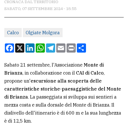
CRONACA DAL TERRITORIO
SABATO, 07 SETTEMBRE 2024 - 18:55
CONTATTI
La
Calco
Olgiate Molgora
redazione
Scrivici
Facebook
X
LinkedIn
WhatsApp
Telegram
Email
Print
Condividi
Per
la
Sabato 21 settembre, l'Associazione
Monte di
tua
Brianza
, in collaborazione con il
CAI di Calco
,
pubblicità
propone un'
escursione alla scoperta delle
caratteristiche storiche-paesaggistiche del Monte
di Brianza
. La passeggiata si sviluppa sui sentieri a
CERCA
mezza costa e sulla dorsale del Monte di Brianza. Il
Cerca
dislivello dell'itinerario è di 600 m e la sua lunghezza
per
è di 12,5 km.
comune