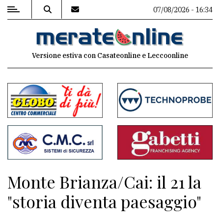
07/08/2026 - 16:34
MENU
Versione estiva con Casateonline e Leccoonline
Editoriale
e
commenti
Contenuti
del
sito
Appuntamenti
Monte Brianza/Cai: il 21 la
Associazioni
"storia diventa paesaggio"
Meteo