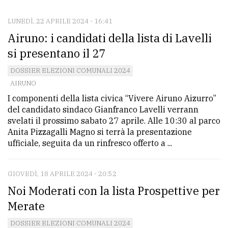
LUNEDÌ, 22 APRILE 2024 - 16:41
CONTATTI
Airuno: i candidati della lista di Lavelli
La
si presentano il 27
redazione
DOSSIER ELEZIONI COMUNALI 2024
Scrivici
AIRUNO
I componenti della lista civica “Vivere Airuno Aizurro”
Per
del candidato sindaco Gianfranco Lavelli verrann
la
svelati il prossimo sabato 27 aprile. Alle 10:30 al parco
tua
Anita Pizzagalli Magno si terrà la presentazione
pubblicità
ufficiale, seguita da un rinfresco offerto a ...
GIOVEDÌ, 18 APRILE 2024 - 20:52
CERCA
Noi Moderati con la lista Prospettive per
Cerca
Merate
per
DOSSIER ELEZIONI COMUNALI 2024
comune