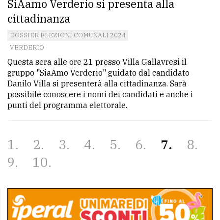
SiAamo Verderio si presenta alla
cittadinanza
DOSSIER ELEZIONI COMUNALI 2024
VERDERIO
Questa sera alle ore 21 presso Villa Gallavresi il
gruppo "SiaAmo Verderio" guidato dal candidato
Danilo Villa si presenterà alla cittadinanza. Sarà
possibile conoscere i nomi dei candidati e anche i
punti del programma elettorale.
1
2
3
4
5
6
7
8
9
10