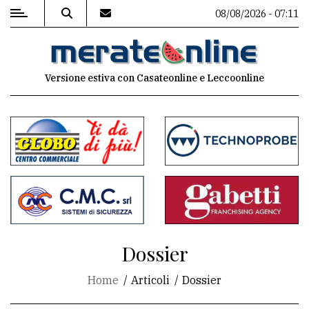
08/08/2026 - 07:11
MENU
Versione estiva con Casateonline e Leccoonline
Editoriale
e
commenti
Contenuti
del
sito
Appuntamenti
Dossier
Associazioni
Home
Articoli
Dossier
Meteo