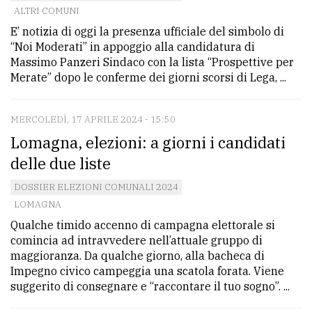
ALTRI COMUNI
Ricerca
E’ notizia di oggi la presenza ufficiale del simbolo di
avanzata
“Noi Moderati” in appoggio alla candidatura di
Massimo Panzeri Sindaco con la lista “Prospettive per
Merate” dopo le conferme dei giorni scorsi di Lega, ...
LE
ALTRE
TESTATE
MERCOLEDÌ, 17 APRILE 2024 - 15:50
Lomagna, elezioni: a giorni i candidati
delle due liste
DOSSIER ELEZIONI COMUNALI 2024
LOMAGNA
PRIVACY
Qualche timido accenno di campagna elettorale si
comincia ad intravvedere nell’attuale gruppo di
Privacy
maggioranza. Da qualche giorno, alla bacheca di
Impegno civico campeggia una scatola forata. Viene
policy
suggerito di consegnare e “raccontare il tuo sogno”. ...
Cookie