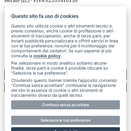
Merate (LC)
- P.IVA 02533410136
Telefono:
039 9902881
- Whatsapp: 351 3481257 - E-
mail: redazione@merateonline.it
Questo sito fa uso di cookies
La redazione
CasateOnline
LeccoOnline
RSS
Questo sito utilizza cookie o altri strumenti tecnici e,
previo consenso, anche cookie di profilazione o altri
Made by
VIP
strumenti di tracciamento, anche di terze parti, per
inviarti pubblicità personalizzata e offrirti servizi in linea
Privacy policy
Cookie policy
con le tue preferenze, nonché per il monitoraggio dei
comportamenti dei visitatori. Se vuoi saperne di più
Rivedi le tue scelte sui cookie
consulta la
cookie policy
.
Per selezionare in modo analitico soltanto alcune
finalità, terze parti e cookie è possibile cliccare su
"Seleziona le tue preferenze".
SCRIVICI
Chiudendo questo banner tramite l'apposito comando
"Continua senza accettare" continuerai la navigazione
PER LA TUA PUBBLICITÀ
del sito in assenza di cookie o altri strumenti di
tracciamento diversi da quelli tecnici.
© Copyright Merateonline S.r.l. - Tutti i diritti riservati.
Continua senza accettare
E' proibita la riproduzione e pubblicazione anche
parziale di testi, articoli e immagini senza la
Seleziona le tue preferenze
preventiva autorizzazione scritta dell'editore. RI Lecco
numero Rea LC 291.277 - Capitale sociale 10.329,14 €