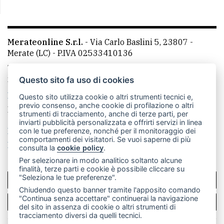
Merateonline S.r.l.
-
Via Carlo Baslini 5, 23807 -
Merate (LC)
- P.IVA 02533410136
Telefono:
039 9902881
- Whatsapp: 351 3481257 - E-
mail: redazione@merateonline.it
Questo sito fa uso di cookies
La redazione
CasateOnline
LeccoOnline
RSS
Questo sito utilizza cookie o altri strumenti tecnici e,
previo consenso, anche cookie di profilazione o altri
Made by
VIP
strumenti di tracciamento, anche di terze parti, per
inviarti pubblicità personalizzata e offrirti servizi in linea
Privacy policy
Cookie policy
con le tue preferenze, nonché per il monitoraggio dei
comportamenti dei visitatori. Se vuoi saperne di più
Rivedi le tue scelte sui cookie
consulta la
cookie policy
.
Per selezionare in modo analitico soltanto alcune
finalità, terze parti e cookie è possibile cliccare su
"Seleziona le tue preferenze".
SCRIVICI
Chiudendo questo banner tramite l'apposito comando
"Continua senza accettare" continuerai la navigazione
PER LA TUA PUBBLICITÀ
del sito in assenza di cookie o altri strumenti di
tracciamento diversi da quelli tecnici.