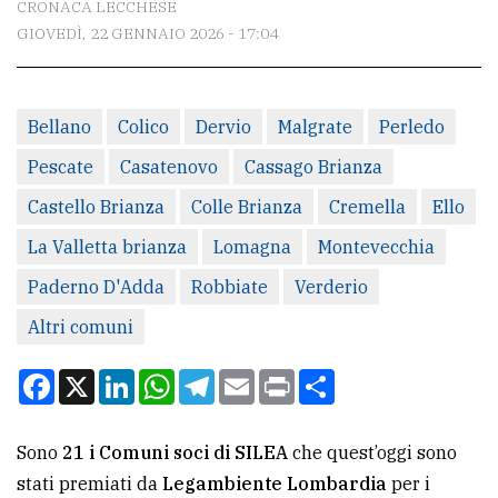
CRONACA LECCHESE
GIOVEDÌ, 22 GENNAIO 2026 - 17:04
CONTATTI
La
Bellano
Colico
Dervio
Malgrate
Perledo
redazione
Pescate
Casatenovo
Cassago Brianza
Scrivici
Castello Brianza
Colle Brianza
Cremella
Ello
Per
la
La Valletta brianza
Lomagna
Montevecchia
tua
Paderno D'Adda
Robbiate
Verderio
pubblicità
Altri comuni
Facebook
X
LinkedIn
WhatsApp
Telegram
Email
Print
Condividi
CERCA
Cerca
Sono
21 i Comuni soci di SILEA
che quest’oggi sono
per
stati premiati da
Legambiente Lombardia
per i
comune