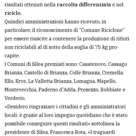
risultati ottenuti nella
raccolta differenziata
e nel
Ricerca
riciclo
.
avanzata
Quindici amministrazioni hanno ricevuto, in
particolare, il riconoscimento di “Comune Riciclone”
per essere riuscite a contenere la produzione di rifiuti
LE
ALTRE
non riciclabili al di sotto della soglia di 75 kg pro-
TESTATE
capite.
I Comuni di Silea premiati sono: Casatenovo, Cassago
Brianza, Castello di Brianza, Colle Brianza, Cremella,
Ello, Erve, La Valletta Brianza, Lomagna, Mapello,
Montevecchia, Paderno d'Adda, Presezzo, Robbiate e
PRIVACY
Verderio.
«Desidero ringraziare i cittadini e gli amministratori
Privacy
locali: è grazie al loro impegno quotidiano che è stato
policy
possibile conseguire questi risultati» sottolinea la
Cookie
presidente di Silea, Francesca Rota. «I traguardi