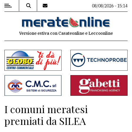
08/08/2026 - 15:14
MENU
Versione estiva con Casateonline e Leccoonline
Editoriale
e
commenti
Contenuti
del
sito
Appuntamenti
I comuni meratesi
Associazioni
premiati da SILEA
Meteo