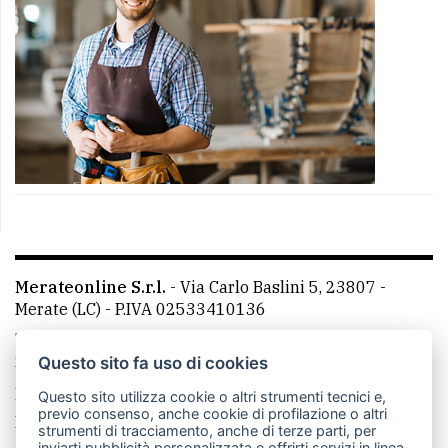
Merateonline S.r.l.
-
Via Carlo Baslini 5, 23807 -
Merate (LC)
- P.IVA 02533410136
Telefono:
039 9902881
- Whatsapp: 351 3481257 - E-
mail: redazione@merateonline.it
Questo sito fa uso di cookies
La redazione
CasateOnline
LeccoOnline
RSS
Questo sito utilizza cookie o altri strumenti tecnici e,
previo consenso, anche cookie di profilazione o altri
Made by
VIP
strumenti di tracciamento, anche di terze parti, per
inviarti pubblicità personalizzata e offrirti servizi in linea