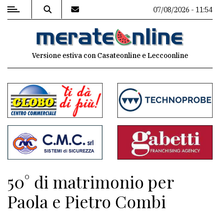
07/08/2026 - 11:54
MENU
Versione estiva con Casateonline e Leccoonline
Editoriale
e
commenti
Contenuti
del
sito
Appuntamenti
50° di matrimonio per
Associazioni
Paola e Pietro Combi
Meteo