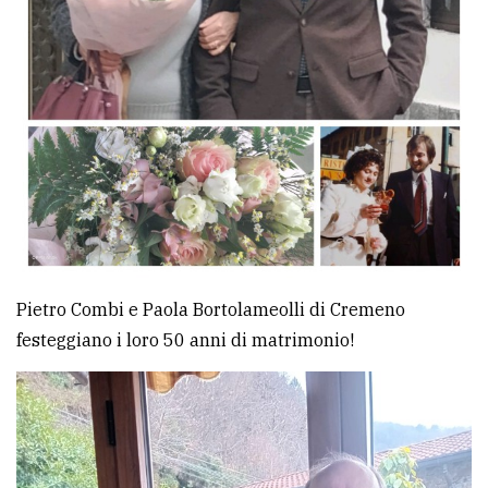
Ricerca
avanzata
LE
ALTRE
TESTATE
Pietro Combi e Paola Bortolameolli di Cremeno
festeggiano i loro 50 anni di matrimonio!
PRIVACY
Privacy
policy
Cookie