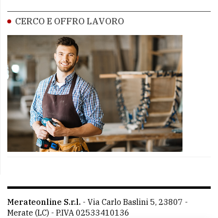
CERCO E OFFRO LAVORO
Merateonline S.r.l.
-
Via Carlo Baslini 5, 23807 -
Merate (LC)
- P.IVA 02533410136