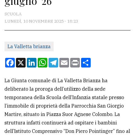
giugno ’26
CONTATTI
SCUOLA
LUNEDÌ, 10 NOVEMBRE 2025 - 18:23
La
redazione
La Valletta brianza
Scrivici
Per
Facebook
X
LinkedIn
WhatsApp
Telegram
Email
Print
Condividi
la
tua
La Giunta comunale di La Valletta Brianza ha
pubblicità
deliberato la proroga dell’utilizzo della sede
temporanea della Scuola dell’Infanzia statale presso
CERCA
l’immobile di proprietà della Parrocchia San Giorgio
Martire, situato in Piazza Suor Agnese Colombo. La
Cerca
struttura infatti continuerà ad ospitare i bambini
per
dell’Istituto Comprensivo “Don Piero Pointinger” fino al
comune