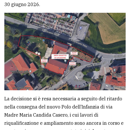
30 giugno 2026.
Ricerca
avanzata
LE
ALTRE
TESTATE
PRIVACY
La decisione si è resa necessaria a seguito del ritardo
Privacy
nella consegna del nuovo Polo dell’Infanzia di via
policy
Madre Maria Candida Casero, i cui lavori di
riqualificazione e ampliamento sono ancora in corso e
Cookie