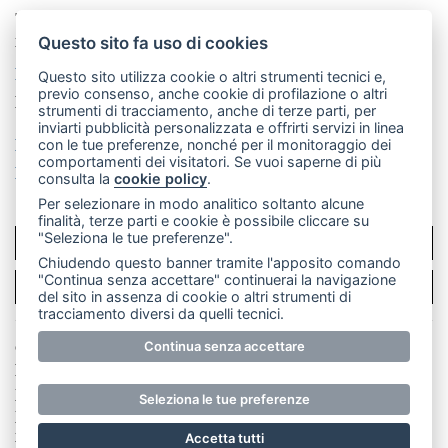
Telefono:
039 9902881
- Whatsapp: 351 3481257 - E-
mail: redazione@merateonline.it
Questo sito fa uso di cookies
La redazione
CasateOnline
LeccoOnline
RSS
Questo sito utilizza cookie o altri strumenti tecnici e,
previo consenso, anche cookie di profilazione o altri
Made by
VIP
strumenti di tracciamento, anche di terze parti, per
inviarti pubblicità personalizzata e offrirti servizi in linea
Privacy policy
Cookie policy
con le tue preferenze, nonché per il monitoraggio dei
comportamenti dei visitatori. Se vuoi saperne di più
Rivedi le tue scelte sui cookie
consulta la
cookie policy
.
Per selezionare in modo analitico soltanto alcune
finalità, terze parti e cookie è possibile cliccare su
"Seleziona le tue preferenze".
SCRIVICI
Chiudendo questo banner tramite l'apposito comando
"Continua senza accettare" continuerai la navigazione
PER LA TUA PUBBLICITÀ
del sito in assenza di cookie o altri strumenti di
tracciamento diversi da quelli tecnici.
Continua senza accettare
© Copyright Merateonline S.r.l. - Tutti i diritti riservati.
E' proibita la riproduzione e pubblicazione anche
parziale di testi, articoli e immagini senza la
Seleziona le tue preferenze
preventiva autorizzazione scritta dell'editore. RI Lecco
numero Rea LC 291.277 - Capitale sociale 10.329,14 €
Accetta tutti