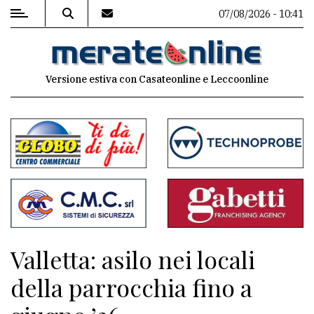
07/08/2026 - 10:41
MENU
Versione estiva con Casateonline e Leccoonline
Editoriale
e
commenti
Contenuti
del
sito
Appuntamenti
Valletta: asilo nei locali
Associazioni
della parrocchia fino a
Meteo