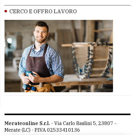
CERCO E OFFRO LAVORO
Merateonline S.r.l.
-
Via Carlo Baslini 5, 23807 -
Merate (LC)
- P.IVA 02533410136