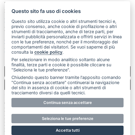
Telefono:
039 9902881
- Whatsapp: 351 3481257 - E-
mail: redazione@merateonline.it
Questo sito fa uso di cookies
La redazione
CasateOnline
LeccoOnline
RSS
Questo sito utilizza cookie o altri strumenti tecnici e,
previo consenso, anche cookie di profilazione o altri
Made by
VIP
strumenti di tracciamento, anche di terze parti, per
inviarti pubblicità personalizzata e offrirti servizi in linea
Privacy policy
Cookie policy
con le tue preferenze, nonché per il monitoraggio dei
comportamenti dei visitatori. Se vuoi saperne di più
Rivedi le tue scelte sui cookie
consulta la
cookie policy
.
Per selezionare in modo analitico soltanto alcune
finalità, terze parti e cookie è possibile cliccare su
"Seleziona le tue preferenze".
SCRIVICI
Chiudendo questo banner tramite l'apposito comando
"Continua senza accettare" continuerai la navigazione
PER LA TUA PUBBLICITÀ
del sito in assenza di cookie o altri strumenti di
tracciamento diversi da quelli tecnici.
© Copyright Merateonline S.r.l. - Tutti i diritti riservati.
Continua senza accettare
E' proibita la riproduzione e pubblicazione anche
parziale di testi, articoli e immagini senza la
Seleziona le tue preferenze
preventiva autorizzazione scritta dell'editore. RI Lecco
numero Rea LC 291.277 - Capitale sociale 10.329,14 €
Accetta tutti