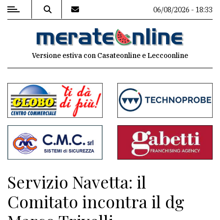
06/08/2026 - 18:33
MENU
Versione estiva con Casateonline e Leccoonline
Editoriale
e
commenti
Contenuti
del
sito
Appuntamenti
Servizio Navetta: il
Associazioni
Comitato incontra il dg
Meteo