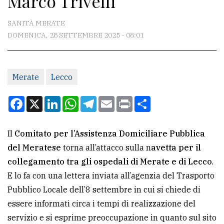
Marco Trivelli
CONTATTI
SANITÀ MERATE
DOMENICA, 28 SETTEMBRE 2025 - 08:01
La
redazione
Merate
Lecco
Scrivici
Per
Facebook
X
LinkedIn
WhatsApp
Telegram
Email
Print
Condividi
la
tua
Il
Comitato per l’Assistenza Domiciliare Pubblica
pubblicità
del Meratese
torna all’attacco sulla n
avetta per il
collegamento tra gli ospedali di Merate e di Lecco
.
CERCA
E lo fa con una lettera inviata all’agenzia del Trasporto
Pubblico Locale dell’8 settembre in cui si chiede di
Cerca
essere informati circa i tempi di realizzazione del
per
servizio e si esprime preoccupazione in quanto sul sito
comune