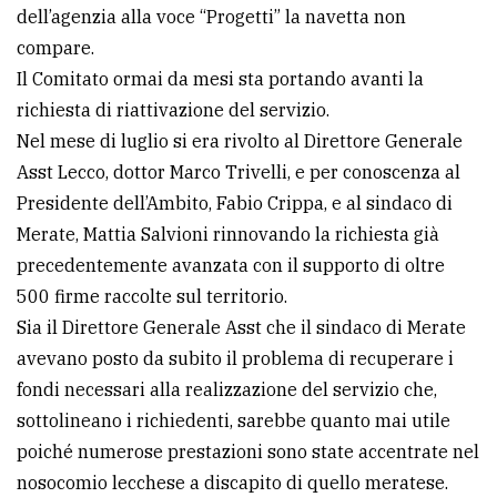
dell’agenzia alla voce “Progetti” la navetta non
Ricerca
compare.
avanzata
Il Comitato ormai da mesi sta portando avanti la
richiesta di riattivazione del servizio.
Nel mese di luglio si era rivolto al Direttore Generale
LE
ALTRE
Asst Lecco, dottor Marco Trivelli, e per conoscenza al
TESTATE
Presidente dell’Ambito, Fabio Crippa, e al sindaco di
Merate, Mattia Salvioni rinnovando la richiesta già
precedentemente avanzata con il supporto di oltre
500 firme raccolte sul territorio.
Sia il Direttore Generale Asst che il sindaco di Merate
PRIVACY
avevano posto da subito il problema di recuperare i
fondi necessari alla realizzazione del servizio che,
Privacy
sottolineano i richiedenti, sarebbe quanto mai utile
policy
poiché numerose prestazioni sono state accentrate nel
Cookie
nosocomio lecchese a discapito di quello meratese.