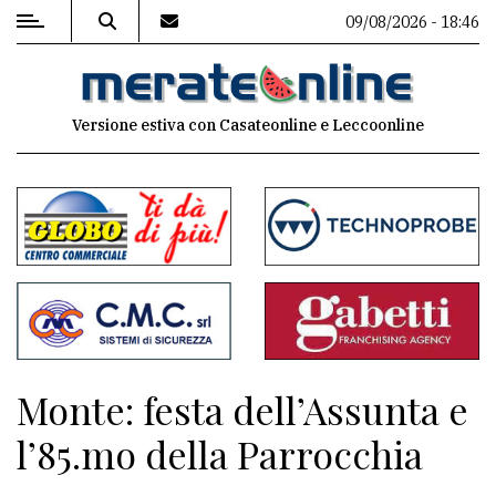
09/08/2026 - 18:46
MENU
Versione estiva con Casateonline e Leccoonline
Editoriale
e
commenti
Contenuti
del
sito
Appuntamenti
Monte: festa dell’Assunta e
Associazioni
l’85.mo della Parrocchia
Meteo