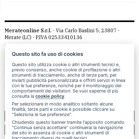
Merateonline S.r.l.
-
Via Carlo Baslini 5, 23807 -
Merate (LC)
- P.IVA 02533410136
Telefono:
039 9902881
- Whatsapp: 351 3481257 - E-
mail: redazione@merateonline.it
Questo sito fa uso di cookies
La redazione
CasateOnline
LeccoOnline
RSS
Questo sito utilizza cookie o altri strumenti tecnici e,
previo consenso, anche cookie di profilazione o altri
Made by
VIP
strumenti di tracciamento, anche di terze parti, per
inviarti pubblicità personalizzata e offrirti servizi in linea
Privacy policy
Cookie policy
con le tue preferenze, nonché per il monitoraggio dei
comportamenti dei visitatori. Se vuoi saperne di più
Rivedi le tue scelte sui cookie
consulta la
cookie policy
.
Per selezionare in modo analitico soltanto alcune
finalità, terze parti e cookie è possibile cliccare su
"Seleziona le tue preferenze".
SCRIVICI
Chiudendo questo banner tramite l'apposito comando
"Continua senza accettare" continuerai la navigazione
PER LA TUA PUBBLICITÀ
del sito in assenza di cookie o altri strumenti di
tracciamento diversi da quelli tecnici.