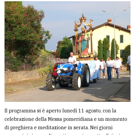
Ricerca
avanzata
LE
ALTRE
TESTATE
PRIVACY
Privacy
Il programma si è aperto lunedì 11 agosto, con la
policy
celebrazione della Messa pomeridiana e un momento
di preghiera e meditazione in serata. Nei giorni
Cookie