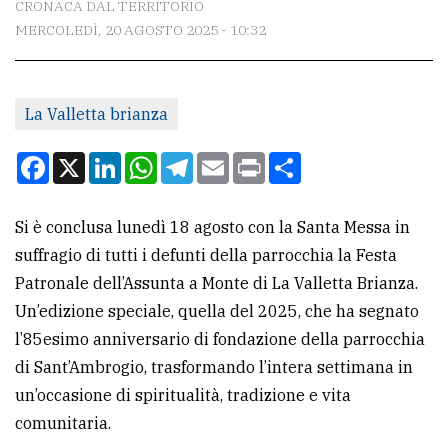
CRONACA DAL TERRITORIO
MERCOLEDÌ, 20 AGOSTO 2025 - 10:32
CONTATTI
La
La Valletta brianza
redazione
Scrivici
Facebook
X
LinkedIn
WhatsApp
Telegram
Email
Print
Condividi
Per
la
Si è conclusa lunedì 18 agosto con la Santa Messa in
tua
suffragio di tutti i defunti della parrocchia la Festa
pubblicità
Patronale dell’Assunta a Monte di La Valletta Brianza.
Un’edizione speciale, quella del 2025, che ha segnato
l’85esimo anniversario di fondazione della parrocchia
CERCA
di Sant’Ambrogio, trasformando l’intera settimana in
Cerca
un’occasione di spiritualità, tradizione e vita
per
comunitaria.
comune