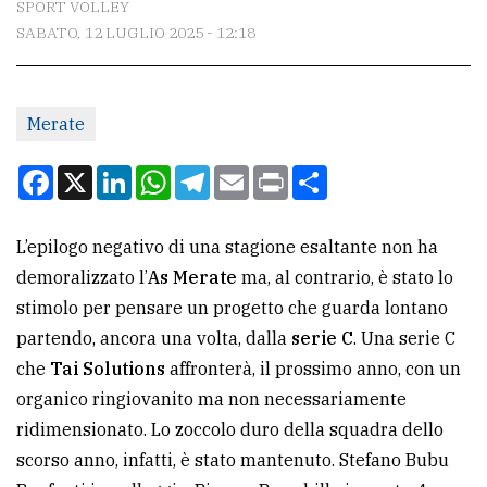
SPORT VOLLEY
SABATO, 12 LUGLIO 2025 - 12:18
CONTATTI
La
Merate
redazione
Scrivici
Facebook
X
LinkedIn
WhatsApp
Telegram
Email
Print
Condividi
Per
la
L’epilogo negativo di una stagione esaltante non ha
tua
demoralizzato l’
As Merate
ma, al contrario, è stato lo
pubblicità
stimolo per pensare un progetto che guarda lontano
partendo, ancora una volta, dalla
serie C
. Una serie C
che
Tai Solutions
affronterà, il prossimo anno, con un
CERCA
organico ringiovanito ma non necessariamente
Cerca
ridimensionato. Lo zoccolo duro della squadra dello
per
scorso anno, infatti, è stato mantenuto. Stefano Bubu
comune