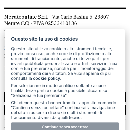
Merateonline S.r.l.
-
Via Carlo Baslini 5, 23807 -
Merate (LC)
- P.IVA 02533410136
Telefono:
039 9902881
- Whatsapp: 351 3481257 - E-
mail: redazione@merateonline.it
Questo sito fa uso di cookies
La redazione
CasateOnline
LeccoOnline
RSS
Questo sito utilizza cookie o altri strumenti tecnici e,
previo consenso, anche cookie di profilazione o altri
Made by
VIP
strumenti di tracciamento, anche di terze parti, per
inviarti pubblicità personalizzata e offrirti servizi in linea
Privacy policy
Cookie policy
con le tue preferenze, nonché per il monitoraggio dei
comportamenti dei visitatori. Se vuoi saperne di più
Rivedi le tue scelte sui cookie
consulta la
cookie policy
.
Per selezionare in modo analitico soltanto alcune
finalità, terze parti e cookie è possibile cliccare su
"Seleziona le tue preferenze".
SCRIVICI
Chiudendo questo banner tramite l'apposito comando
"Continua senza accettare" continuerai la navigazione
PER LA TUA PUBBLICITÀ
del sito in assenza di cookie o altri strumenti di
tracciamento diversi da quelli tecnici.
© Copyright Merateonline S.r.l. - Tutti i diritti riservati.
Continua senza accettare