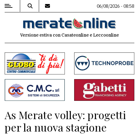
06/08/2026 - 08:58
MENU
Versione estiva con Casateonline e Leccoonline
Editoriale
e
commenti
Contenuti
del
sito
Appuntamenti
As Merate volley: progetti
Associazioni
per la nuova stagione
Meteo