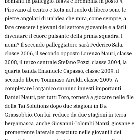
Bonfanti in palleggio, Biava e Brembilla in posto 4,
Pirovano al centro e Rota nel ruolo di libero sono le
Ricerca
pietre angolari di un’idea che mira, come sempre, a
avanzata
fare crescere i giovani del settore giovanile e a farli
diventare il cuore pulsante della prima squadra. I
LE
nomi? Il secondo palleggiatore sarà Federico Sala,
ALTRE
TESTATE
classe 2006, il secondo opposto Lorenzo Mauri, classe
2008, il terzo centrale Stefano Pozzi, classe 2004, la
quarta banda Emanuele Capasso, classe 2009, il
secondo libero Tommaso Airoldi, classe 2005. A
completare l’organico saranno innesti importanti.
Daniel Mauri, per tutti Toro, tornerà a giocare nelle file
PRIVACY
della Tai Solutions dopo due stagioni in B a
Privacy
Grassobbio. Con lui, reduce da due stagioni in terra
policy
bergamasca, anche Giovanni Colombi Manzi, giovane e
promettente laterale cresciuto nelle giovanili dei
Cookie