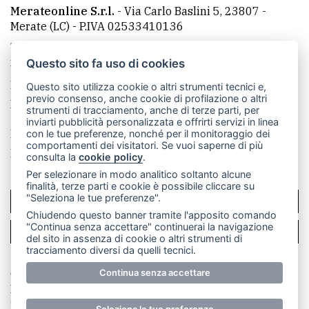
Merateonline S.r.l.
-
Via Carlo Baslini 5, 23807 -
Merate (LC)
- P.IVA 02533410136
Telefono:
039 9902881
- Whatsapp: 351 3481257 - E-
mail: redazione@merateonline.it
Questo sito fa uso di cookies
La redazione
CasateOnline
LeccoOnline
RSS
Questo sito utilizza cookie o altri strumenti tecnici e,
previo consenso, anche cookie di profilazione o altri
Made by
VIP
strumenti di tracciamento, anche di terze parti, per
inviarti pubblicità personalizzata e offrirti servizi in linea
Privacy policy
Cookie policy
con le tue preferenze, nonché per il monitoraggio dei
comportamenti dei visitatori. Se vuoi saperne di più
Rivedi le tue scelte sui cookie
consulta la
cookie policy
.
Per selezionare in modo analitico soltanto alcune
finalità, terze parti e cookie è possibile cliccare su
"Seleziona le tue preferenze".
SCRIVICI
Chiudendo questo banner tramite l'apposito comando
"Continua senza accettare" continuerai la navigazione
PER LA TUA PUBBLICITÀ
del sito in assenza di cookie o altri strumenti di
tracciamento diversi da quelli tecnici.
© Copyright Merateonline S.r.l. - Tutti i diritti riservati.
Continua senza accettare
E' proibita la riproduzione e pubblicazione anche
parziale di testi, articoli e immagini senza la