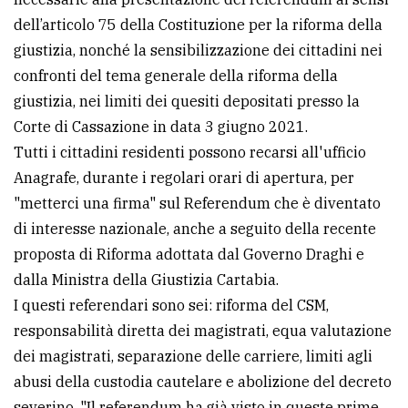
dell’articolo 75 della Costituzione per la riforma della
Ricerca
giustizia, nonché la sensibilizzazione dei cittadini nei
avanzata
confronti del tema generale della riforma della
giustizia, nei limiti dei quesiti depositati presso la
LE
Corte di Cassazione in data 3 giugno 2021.
ALTRE
TESTATE
Tutti i cittadini residenti possono recarsi all'ufficio
Anagrafe, durante i regolari orari di apertura, per
"metterci una firma" sul Referendum che è diventato
di interesse nazionale, anche a seguito della recente
proposta di Riforma adottata dal Governo Draghi e
dalla Ministra della Giustizia Cartabia.
PRIVACY
I questi referendari sono sei: riforma del CSM,
responsabilità diretta dei magistrati, equa valutazione
Privacy
dei magistrati, separazione delle carriere, limiti agli
policy
abusi della custodia cautelare e abolizione del decreto
Cookie
severino. "Il referendum ha già visto in queste prime