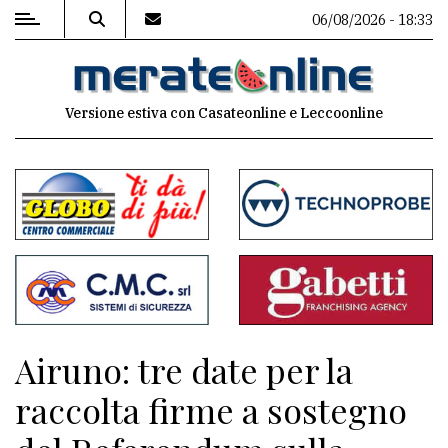
06/08/2026 - 18:33
MENU
Versione estiva con Casateonline e Leccoonline
Editoriale
e
commenti
Contenuti
del
sito
Appuntamenti
Airuno: tre date per la
Associazioni
raccolta firme a sostegno
Meteo