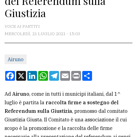
del Referendum sulla
Giustizia
CONTATTI
VOCE AI PARTITI
La
MERCOLEDÌ, 21 LUGLIO 2021 - 15:03
redazione
Scrivici
Per
Airuno
la
Facebook
X
LinkedIn
WhatsApp
Telegram
Email
Print
Condividi
tua
pubblicità
Ad
Airuno
, come in tutti i municipi italiani, dal 1^
luglio è partita la
raccolta firme a sostegno del
CERCA
Referendum sulla Giustizia
, promosso dal comitato
Cerca
Giustizia Giusta. Il Comitato è una associazione il cui
per
scopo è la promozione e la raccolta delle firme
comune
necessarie alla presentazione del referendum ai sensi