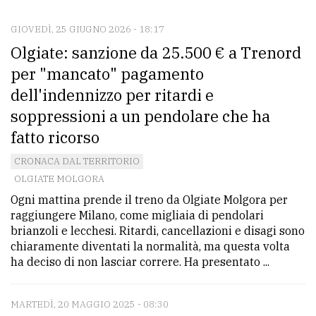
GIOVEDÌ, 25 GIUGNO 2026 - 18:17
CONTATTI
Olgiate: sanzione da 25.500 € a Trenord
La
per "mancato" pagamento
redazione
dell'indennizzo per ritardi e
Scrivici
soppressioni a un pendolare che ha
fatto ricorso
Per
la
CRONACA DAL TERRITORIO
tua
OLGIATE MOLGORA
pubblicità
Ogni mattina prende il treno da Olgiate Molgora per
raggiungere Milano, come migliaia di pendolari
brianzoli e lecchesi. Ritardi, cancellazioni e disagi sono
CERCA
chiaramente diventati la normalità, ma questa volta
ha deciso di non lasciar correre. Ha presentato ...
Cerca
per
MARTEDÌ, 20 MAGGIO 2025 - 08:30
comune