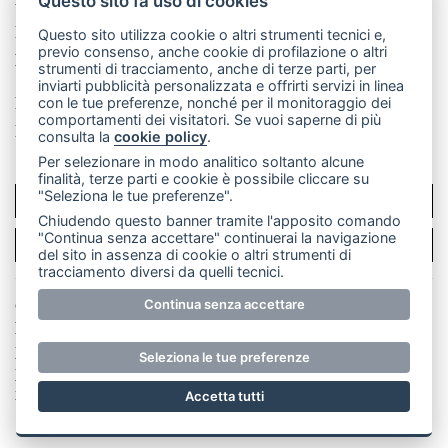
Questo sito fa uso di cookies
La redazione
CasateOnline
LeccoOnline
RSS
Questo sito utilizza cookie o altri strumenti tecnici e,
previo consenso, anche cookie di profilazione o altri
Made by
VIP
strumenti di tracciamento, anche di terze parti, per
inviarti pubblicità personalizzata e offrirti servizi in linea
Privacy policy
Cookie policy
con le tue preferenze, nonché per il monitoraggio dei
comportamenti dei visitatori. Se vuoi saperne di più
Rivedi le tue scelte sui cookie
consulta la
cookie policy
.
Per selezionare in modo analitico soltanto alcune
finalità, terze parti e cookie è possibile cliccare su
"Seleziona le tue preferenze".
SCRIVICI
Chiudendo questo banner tramite l'apposito comando
"Continua senza accettare" continuerai la navigazione
PER LA TUA PUBBLICITÀ
del sito in assenza di cookie o altri strumenti di
tracciamento diversi da quelli tecnici.
© Copyright Merateonline S.r.l. - Tutti i diritti riservati.
Continua senza accettare
E' proibita la riproduzione e pubblicazione anche
parziale di testi, articoli e immagini senza la
Seleziona le tue preferenze
preventiva autorizzazione scritta dell'editore. RI Lecco
numero Rea LC 291.277 - Capitale sociale 10.329,14 €
Accetta tutti