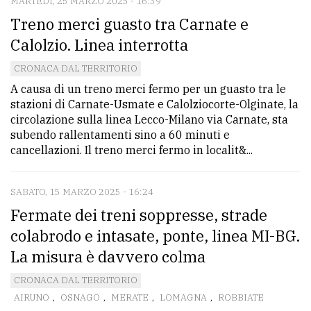
MARTEDÌ, 25 MARZO 2025 - 16:39
Treno merci guasto tra Carnate e
Calolzio. Linea interrotta
CRONACA DAL TERRITORIO
A causa di un treno merci fermo per un guasto tra le
stazioni di Carnate-Usmate e Calolziocorte-Olginate, la
circolazione sulla linea Lecco-Milano via Carnate, sta
subendo rallentamenti sino a 60 minuti e
cancellazioni. Il treno merci fermo in localit&...
SABATO, 15 MARZO 2025 - 16:24
Fermate dei treni soppresse, strade
colabrodo e intasate, ponte, linea MI-BG.
La misura è davvero colma
CRONACA DAL TERRITORIO
AIRUNO
,
OSNAGO
,
MERATE
,
LOMAGNA
,
ROBBIATE