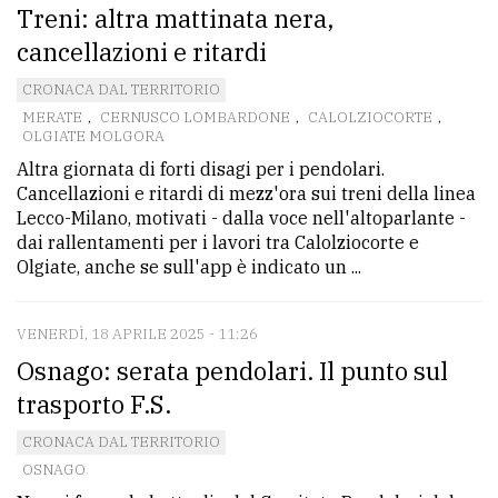
Treni: altra mattinata nera,
Ricerca
cancellazioni e ritardi
avanzata
CRONACA DAL TERRITORIO
MERATE
,
CERNUSCO LOMBARDONE
,
CALOLZIOCORTE
,
OLGIATE MOLGORA
LE
ALTRE
Altra giornata di forti disagi per i pendolari.
TESTATE
Cancellazioni e ritardi di mezz'ora sui treni della linea
Lecco-Milano, motivati - dalla voce nell'altoparlante -
dai rallentamenti per i lavori tra Calolziocorte e
Olgiate, anche se sull'app è indicato un ...
VENERDÌ, 18 APRILE 2025 - 11:26
PRIVACY
Osnago: serata pendolari. Il punto sul
trasporto F.S.
Privacy
policy
CRONACA DAL TERRITORIO
OSNAGO
Cookie