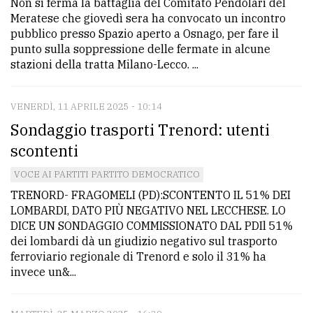
Non si ferma la battaglia del Comitato Pendolari del
policy
Meratese che giovedì sera ha convocato un incontro
pubblico presso Spazio aperto a Osnago, per fare il
punto sulla soppressione delle fermate in alcune
stazioni della tratta Milano-Lecco. ...
VENERDÌ, 11 APRILE 2025 - 10:14
Sondaggio trasporti Trenord: utenti
scontenti
VOCE AI PARTITI PARTITO DEMOCRATICO
TRENORD- FRAGOMELI (PD):SCONTENTO IL 51% DEI
LOMBARDI, DATO PIÙ NEGATIVO NEL LECCHESE. LO
DICE UN SONDAGGIO COMMISSIONATO DAL PDIl 51%
dei lombardi dà un giudizio negativo sul trasporto
ferroviario regionale di Trenord e solo il 31% ha
invece un&...