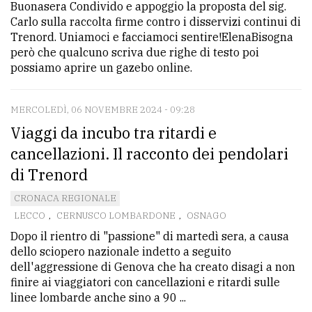
Buonasera Condivido e appoggio la proposta del sig.
Carlo sulla raccolta firme contro i disservizi continui di
Trenord. Uniamoci e facciamoci sentire!ElenaBisogna
però che qualcuno scriva due righe di testo poi
possiamo aprire un gazebo online.
MERCOLEDÌ, 06 NOVEMBRE 2024 - 09:28
Viaggi da incubo tra ritardi e
cancellazioni. Il racconto dei pendolari
di Trenord
CRONACA REGIONALE
LECCO
,
CERNUSCO LOMBARDONE
,
OSNAGO
Dopo il rientro di "passione" di martedì sera, a causa
dello sciopero nazionale indetto a seguito
dell'aggressione di Genova che ha creato disagi a non
finire ai viaggiatori con cancellazioni e ritardi sulle
linee lombarde anche sino a 90 ...