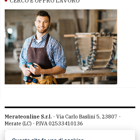
CERCO E OFFRO LAVORO
Merateonline S.r.l.
-
Via Carlo Baslini 5, 23807 -
Merate (LC)
- P.IVA 02533410136
Telefono:
039 9902881
- Whatsapp: 351 3481257 - E-
mail: redazione@merateonline.it