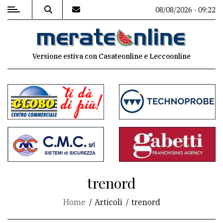
08/08/2026 - 09:22
MENU
Versione estiva con Casateonline e Leccoonline
Editoriale
e
commenti
Contenuti
del
sito
Appuntamenti
trenord
Associazioni
Home
Articoli
trenord
Meteo