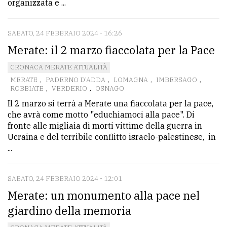
organizzata e ...
SABATO, 24 FEBBRAIO 2024 - 16:26
Merate: il 2 marzo fiaccolata per la Pace
CRONACA MERATE ATTUALITÀ
MERATE
,
PADERNO D'ADDA
,
LOMAGNA
,
IMBERSAGO
,
ROBBIATE
,
VERDERIO
,
OSNAGO
Il 2 marzo si terrà a Merate una fiaccolata per la pace,
che avrà come motto "educhiamoci alla pace". Di
fronte alle migliaia di morti vittime della guerra in
Ucraina e del terribile conflitto israelo-palestinese, in
...
SABATO, 24 FEBBRAIO 2024 - 12:01
Merate: un monumento alla pace nel
giardino della memoria