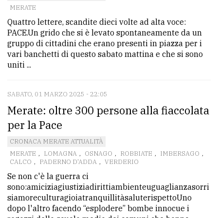
MERATE
Ricerca
Quattro lettere, scandite dieci volte ad alta voce:
avanzata
PACE.Un grido che si è levato spontaneamente da un
gruppo di cittadini che erano presenti in piazza per i
vari banchetti di questo sabato mattina e che si sono
LE
uniti ...
ALTRE
TESTATE
SABATO, 01 MARZO 2025 - 22:05
Merate: oltre 300 persone alla fiaccolata
per la Pace
CRONACA MERATE ATTUALITÀ
MERATE
,
LOMAGNA
,
OSNAGO
,
ROBBIATE
,
IMBERSAGO
,
PRIVACY
CALCO
,
PADERNO D'ADDA
,
VERDERIO
Se non c'è la guerra ci
Privacy
sono:amiciziagiustiziadirittiambienteuguaglianzasorri
policy
siamoreculturagioiatranquillitàsaluterispettoUno
dopo l'altro facendo “esplodere” bombe innocue i
Cookie