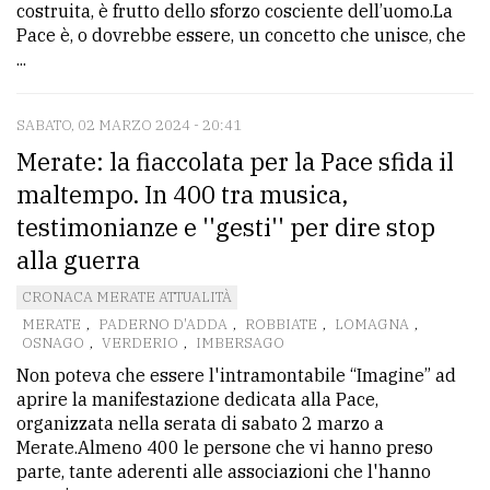
costruita, è frutto dello sforzo cosciente dell’uomo.La
Pace è, o dovrebbe essere, un concetto che unisce, che
...
SABATO, 02 MARZO 2024 - 20:41
Merate: la fiaccolata per la Pace sfida il
maltempo. In 400 tra musica,
testimonianze e ''gesti'' per dire stop
alla guerra
CRONACA MERATE ATTUALITÀ
MERATE
,
PADERNO D'ADDA
,
ROBBIATE
,
LOMAGNA
,
OSNAGO
,
VERDERIO
,
IMBERSAGO
Non poteva che essere l'intramontabile “Imagine” ad
aprire la manifestazione dedicata alla Pace,
organizzata nella serata di sabato 2 marzo a
Merate.Almeno 400 le persone che vi hanno preso
parte, tante aderenti alle associazioni che l'hanno