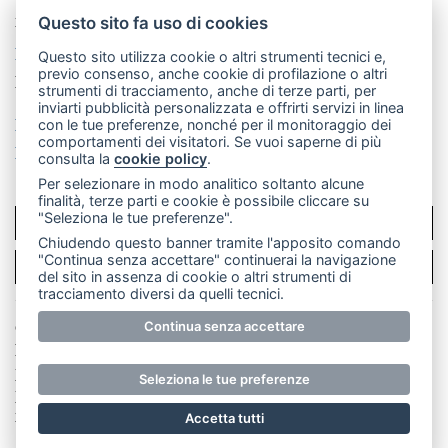
mail: redazione@merateonline.it
Questo sito fa uso di cookies
La redazione
CasateOnline
LeccoOnline
RSS
Questo sito utilizza cookie o altri strumenti tecnici e,
previo consenso, anche cookie di profilazione o altri
Made by
VIP
strumenti di tracciamento, anche di terze parti, per
inviarti pubblicità personalizzata e offrirti servizi in linea
Privacy policy
Cookie policy
con le tue preferenze, nonché per il monitoraggio dei
comportamenti dei visitatori. Se vuoi saperne di più
Rivedi le tue scelte sui cookie
consulta la
cookie policy
.
Per selezionare in modo analitico soltanto alcune
finalità, terze parti e cookie è possibile cliccare su
"Seleziona le tue preferenze".
SCRIVICI
Chiudendo questo banner tramite l'apposito comando
"Continua senza accettare" continuerai la navigazione
PER LA TUA PUBBLICITÀ
del sito in assenza di cookie o altri strumenti di
tracciamento diversi da quelli tecnici.
© Copyright Merateonline S.r.l. - Tutti i diritti riservati.
Continua senza accettare
E' proibita la riproduzione e pubblicazione anche
parziale di testi, articoli e immagini senza la
Seleziona le tue preferenze
preventiva autorizzazione scritta dell'editore. RI Lecco
numero Rea LC 291.277 - Capitale sociale 10.329,14 €
Accetta tutti