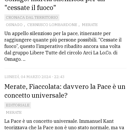
"cessate il fuoco"
CRONACA DAL TERRITORIO
OSNAGO
,
CERNUSCO LOMBARDONE
,
MERATE
Un appello silenzioso per la pace, itinerante per
raggiungere quante più persone possibili. “Cessate il
fuoco”, questo l’imperativo ribadito ancora una volta
dal gruppo Libere Tutte del circolo Arci La Lo.Co. di
Osnago. ...
LUNEDÌ, 04 MARZO 2024 - 22:43
Merate, Fiaccolata: davvero la Pace è un
concetto universale?
EDITORIALE
MERATE
La Pace è un concetto universale. Immanuel Kant
teorizzava che la Pace non è uno stato normale, ma va