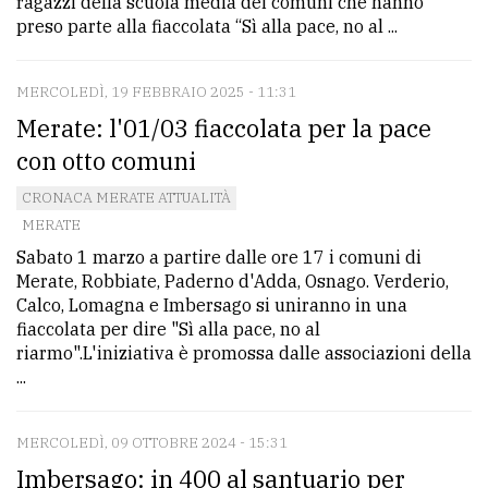
ragazzi della scuola media dei comuni che hanno
policy
preso parte alla fiaccolata “Sì alla pace, no al ...
MERCOLEDÌ, 19 FEBBRAIO 2025 - 11:31
Merate: l'01/03 fiaccolata per la pace
con otto comuni
CRONACA MERATE ATTUALITÀ
MERATE
Sabato 1 marzo a partire dalle ore 17 i comuni di
Merate, Robbiate, Paderno d'Adda, Osnago. Verderio,
Calco, Lomagna e Imbersago si uniranno in una
fiaccolata per dire "Sì alla pace, no al
riarmo".L'iniziativa è promossa dalle associazioni della
...
MERCOLEDÌ, 09 OTTOBRE 2024 - 15:31
Imbersago: in 400 al santuario per