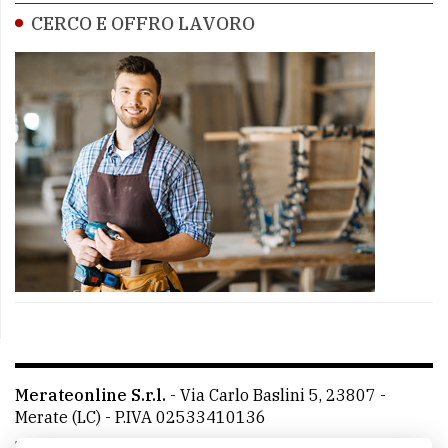
CERCO E OFFRO LAVORO
Merateonline S.r.l.
-
Via Carlo Baslini 5, 23807 -
Merate (LC)
- P.IVA 02533410136
Telefono:
039 9902881
- Whatsapp: 351 3481257 - E-