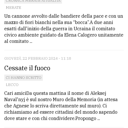
CRONACA MERATE ATTUALITÀ
MERATE
Un cannone avvolto dalle bandiere della pace e con un
mazzo di fiori bianchi nella sua “bocca”.A due anni
esatti dall'inizio della guerra in Ucraina il comitato
civico ambiente guidato da Elena Calogero unitamente
al comitato ...
GIOVEDÌ, 22 FEBBRAIO 2024 - 11:18
Cessate il fuoco
CI HANNO SCRITTO
LECCO
Cari amiciDa questa mattina il nome di Aleksej
Naval'nyj è sul nostro Muro della Memoria (in attesa
che Agnese lo scriva direttamente sul muro). Ci
richiamiamo ad essere cittadini del mondo sapendo
dove stare e con chi condividere.Propongo ...