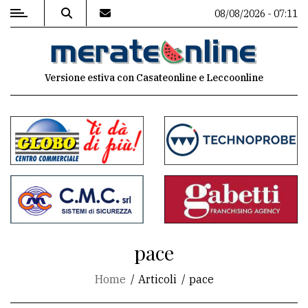
08/08/2026 - 07:11
MENU
Versione estiva con Casateonline e Leccoonline
Editoriale
e
commenti
Contenuti
del
sito
Appuntamenti
pace
Associazioni
Home
Articoli
pace
Meteo