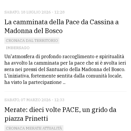
SABATO, 18 LUGLIO 2026 - 12:28
CONTATTI
La camminata della Pace da Cassina a
La
Madonna del Bosco
redazione
CRONACA DAL TERRITORIO
Scrivici
IMBERSAGO
Un'atmosfera di profondo raccoglimento e spiritualità
Per
ha avvolto la camminata per la pace che si è svolta ieri
la
sera nei pressi del Santuario della Madonna del Bosco.
tua
L'iniziativa, fortemente sentita dalla comunità locale,
pubblicità
ha visto la partecipazione ...
SABATO, 07 MARZO 2026 - 12:33
CERCA
Merate: dieci volte PACE, un grido da
Cerca
piazza Prinetti
per
CRONACA MERATE ATTUALITÀ
comune