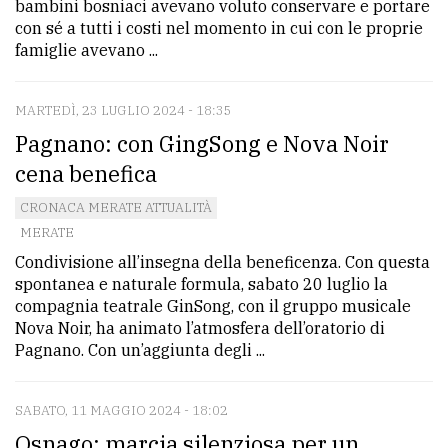
bambini bosniaci avevano voluto conservare e portare
con sé a tutti i costi nel momento in cui con le proprie
famiglie avevano ...
MARTEDÌ, 23 LUGLIO 2024 - 18:35
Pagnano: con GingSong e Nova Noir
cena benefica
CRONACA MERATE ATTUALITÀ
MERATE
Condivisione all’insegna della beneficenza. Con questa
spontanea e naturale formula, sabato 20 luglio la
compagnia teatrale GinSong, con il gruppo musicale
Nova Noir, ha animato l’atmosfera dell’oratorio di
Pagnano. Con un’aggiunta degli ...
SABATO, 11 MAGGIO 2024 - 18:02
Osnago: marcia silenziosa per un