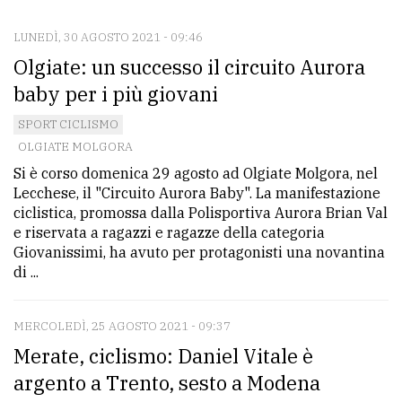
LUNEDÌ, 30 AGOSTO 2021 - 09:46
CONTATTI
Olgiate: un successo il circuito Aurora
La
baby per i più giovani
redazione
SPORT CICLISMO
Scrivici
OLGIATE MOLGORA
Si è corso domenica 29 agosto ad Olgiate Molgora, nel
Per
Lecchese, il "Circuito Aurora Baby". La manifestazione
la
ciclistica, promossa dalla Polisportiva Aurora Brian Val
tua
e riservata a ragazzi e ragazze della categoria
pubblicità
Giovanissimi, ha avuto per protagonisti una novantina
di ...
CERCA
MERCOLEDÌ, 25 AGOSTO 2021 - 09:37
Cerca
Merate, ciclismo: Daniel Vitale è
per
argento a Trento, sesto a Modena
comune