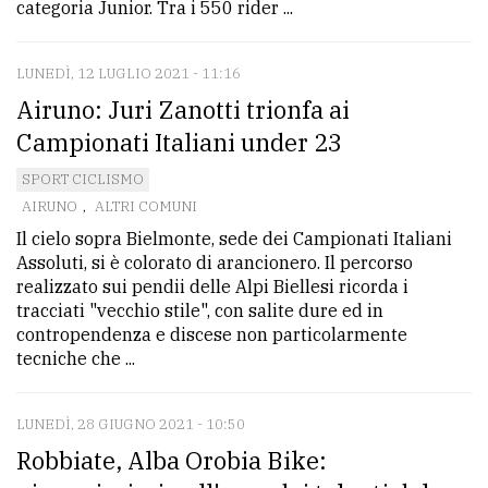
categoria Junior. Tra i 550 rider ...
policy
LUNEDÌ, 12 LUGLIO 2021 - 11:16
Airuno: Juri Zanotti trionfa ai
Campionati Italiani under 23
SPORT CICLISMO
AIRUNO
,
ALTRI COMUNI
Il cielo sopra Bielmonte, sede dei Campionati Italiani
Assoluti, si è colorato di arancionero. Il percorso
realizzato sui pendii delle Alpi Biellesi ricorda i
tracciati "vecchio stile", con salite dure ed in
contropendenza e discese non particolarmente
tecniche che ...
LUNEDÌ, 28 GIUGNO 2021 - 10:50
Robbiate, Alba Orobia Bike: