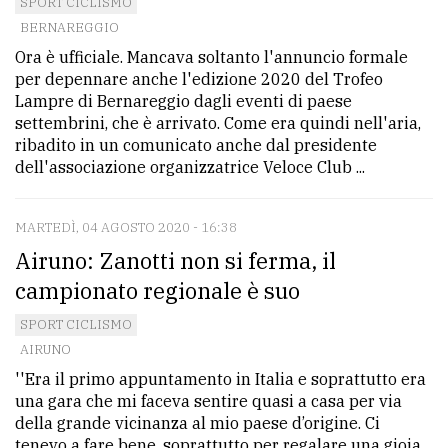
SPORT CICLISMO
BERNAREGGIO
Ora è ufficiale. Mancava soltanto l'annuncio formale
per depennare anche l'edizione 2020 del Trofeo
Lampre di Bernareggio dagli eventi di paese
settembrini, che è arrivato. Come era quindi nell'aria,
ribadito in un comunicato anche dal presidente
dell'associazione organizzatrice Veloce Club ...
MARTEDÌ, 04 AGOSTO 2020 - 16:38
Airuno: Zanotti non si ferma, il
campionato regionale è suo
SPORT CICLISMO
AIRUNO
''Era il primo appuntamento in Italia e soprattutto era
una gara che mi faceva sentire quasi a casa per via
della grande vicinanza al mio paese d’origine. Ci
tenevo a fare bene, soprattutto per regalare una gioia