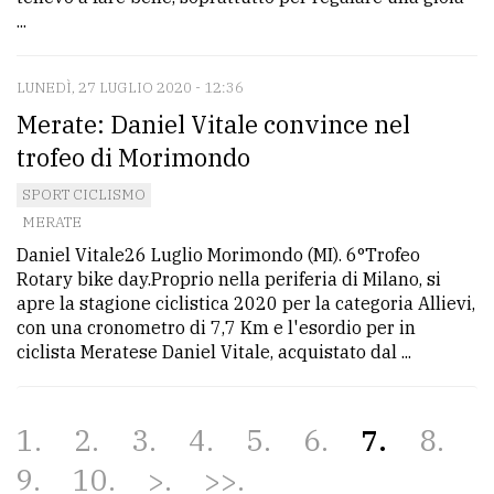
...
LUNEDÌ, 27 LUGLIO 2020 - 12:36
Merate: Daniel Vitale convince nel
trofeo di Morimondo
SPORT CICLISMO
MERATE
Daniel Vitale26 Luglio Morimondo (MI). 6°Trofeo
Rotary bike day.Proprio nella periferia di Milano, si
apre la stagione ciclistica 2020 per la categoria Allievi,
con una cronometro di 7,7 Km e l'esordio per in
ciclista Meratese Daniel Vitale, acquistato dal ...
1
2
3
4
5
6
7
8
9
10
>
>>