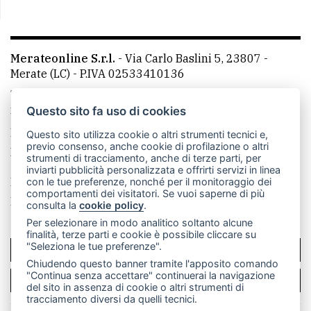
Merateonline S.r.l.
-
Via Carlo Baslini 5, 23807 -
Merate (LC)
- P.IVA 02533410136
Telefono:
039 9902881
- Whatsapp: 351 3481257 - E-
mail: redazione@merateonline.it
Questo sito fa uso di cookies
La redazione
CasateOnline
LeccoOnline
RSS
Questo sito utilizza cookie o altri strumenti tecnici e,
previo consenso, anche cookie di profilazione o altri
Made by
VIP
strumenti di tracciamento, anche di terze parti, per
inviarti pubblicità personalizzata e offrirti servizi in linea
Privacy policy
Cookie policy
con le tue preferenze, nonché per il monitoraggio dei
comportamenti dei visitatori. Se vuoi saperne di più
Rivedi le tue scelte sui cookie
consulta la
cookie policy
.
Per selezionare in modo analitico soltanto alcune
finalità, terze parti e cookie è possibile cliccare su
"Seleziona le tue preferenze".
SCRIVICI
Chiudendo questo banner tramite l'apposito comando
"Continua senza accettare" continuerai la navigazione
PER LA TUA PUBBLICITÀ
del sito in assenza di cookie o altri strumenti di
tracciamento diversi da quelli tecnici.