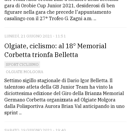
gara di Orobie Cup Junior 2021, desiderosi di ben
figurare nella gara che precede l'appuntamento
casalingo con il 27° Trofeo G. Zagni a.m. ...
LUNEDÌ, 21 GIUGNO 2021 - 11:51
Olgiate, ciclismo: al 18° Memorial
Corbetta trionfa Belletta
SPORT CICLISMO
OLGIATE MOLGORA
Settimo sigillo stagionale di Dario Igor Belletta. Il
talentoso atleta della GB Junior Team ha vinto la
diciottesima edizione del Giro della Brianza Memorial
Germano Corbetta organizzata ad Olgiate Molgora
dalla Polisportiva Aurora Brian Val anticipando in uno
sprint ...
SABATO, 19 GIUGNO 2021 - 19:40