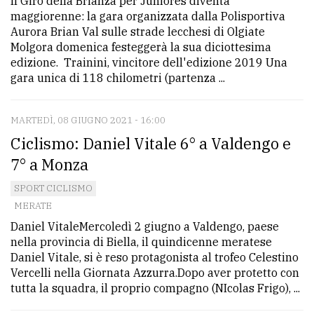
Il Giro della Brianza per Juniores diventa
maggiorenne: la gara organizzata dalla Polisportiva
Aurora Brian Val sulle strade lecchesi di Olgiate
Molgora domenica festeggerà la sua diciottesima
edizione. Trainini, vincitore dell'edizione 2019 Una
gara unica di 118 chilometri (partenza ...
MARTEDÌ, 08 GIUGNO 2021 - 16:00
Ciclismo: Daniel Vitale 6° a Valdengo e
7° a Monza
SPORT CICLISMO
MERATE
Daniel VitaleMercoledì 2 giugno a Valdengo, paese
nella provincia di Biella, il quindicenne meratese
Daniel Vitale, si è reso protagonista al trofeo Celestino
Vercelli nella Giornata Azzurra.Dopo aver protetto con
tutta la squadra, il proprio compagno (NIcolas Frigo), ...