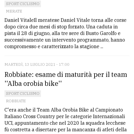
SPORT CICLISMO
Ricerca
MERATE
avanzata
Daniel VitaleIl meratese Daniel Vitale torna alle corse
dopo circa due mesi di stop forzato. Una caduta in
pista il 28 di giugno, alla tre sere di Busto Garolfo e
LE
successivamente un intervento programmato, hanno
ALTRE
compromesso e caratterizzato la stagione ...
TESTATE
MARTEDÌ, 13 LUGLIO 2021 - 17:00
Robbiate: esame di maturità per il team
''Alba orobia bike''
SPORT CICLISMO
PRIVACY
ROBBIATE
Privacy
C'era anche il Team Alba Orobia Bike al Campionato
Italiano Cross Country per le categorie Internazionali
policy
UCI, appuntamento che nel 2020 la squadra lecchese
Cookie
fù costretta a disertare per la mancanza di atleti della