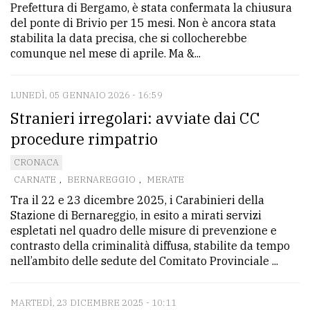
Prefettura di Bergamo, è stata confermata la chiusura
del ponte di Brivio per 15 mesi. Non è ancora stata
stabilita la data precisa, che si collocherebbe
comunque nel mese di aprile. Ma &...
LUNEDÌ, 05 GENNAIO 2026 - 16:59
Stranieri irregolari: avviate dai CC
procedure rimpatrio
CRONACA
CARNATE
,
BERNAREGGIO
,
MERATE
Tra il 22 e 23 dicembre 2025, i Carabinieri della
Stazione di Bernareggio, in esito a mirati servizi
espletati nel quadro delle misure di prevenzione e
contrasto della criminalità diffusa, stabilite da tempo
nell’ambito delle sedute del Comitato Provinciale ...
MARTEDÌ, 23 DICEMBRE 2025 - 10:11