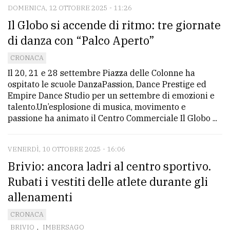
DOMENICA, 12 OTTOBRE 2025 - 11:26
Il Globo si accende di ritmo: tre giornate
di danza con “Palco Aperto”
CRONACA
Il 20, 21 e 28 settembre Piazza delle Colonne ha
ospitato le scuole DanzaPassion, Dance Prestige ed
Empire Dance Studio per un settembre di emozioni e
talento.Un’esplosione di musica, movimento e
passione ha animato il Centro Commerciale Il Globo ...
VENERDÌ, 10 OTTOBRE 2025 - 16:06
Brivio: ancora ladri al centro sportivo.
Rubati i vestiti delle atlete durante gli
allenamenti
CRONACA
BRIVIO
,
IMBERSAGO