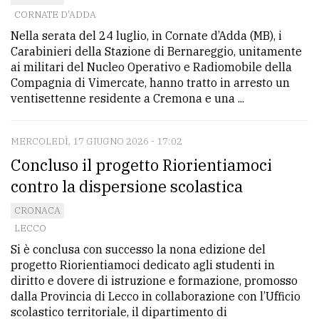
CORNATE D'ADDA
Ricerca
Nella serata del 24 luglio, in Cornate d’Adda (MB), i
avanzata
Carabinieri della Stazione di Bernareggio, unitamente
ai militari del Nucleo Operativo e Radiomobile della
Compagnia di Vimercate, hanno tratto in arresto un
LE
ventisettenne residente a Cremona e una ...
ALTRE
TESTATE
MERCOLEDÌ, 17 GIUGNO 2026 - 17:02
Concluso il progetto Riorientiamoci
contro la dispersione scolastica
CRONACA
PRIVACY
LECCO
Si è conclusa con successo la nona edizione del
Privacy
progetto Riorientiamoci dedicato agli studenti in
policy
diritto e dovere di istruzione e formazione, promosso
dalla Provincia di Lecco in collaborazione con l’Ufficio
Cookie
scolastico territoriale, il dipartimento di