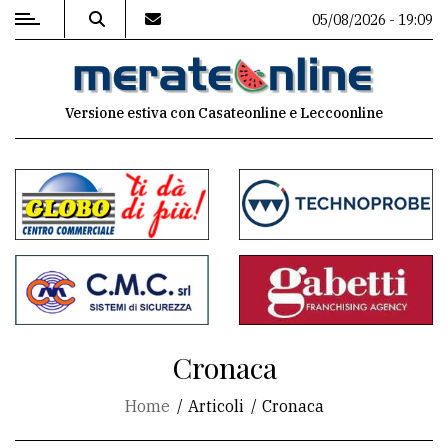
05/08/2026 - 19:09
MENU
Versione estiva con Casateonline e Leccoonline
Editoriale
e
commenti
Contenuti
del
sito
Appuntamenti
Cronaca
Associazioni
Home
Articoli
Cronaca
Meteo