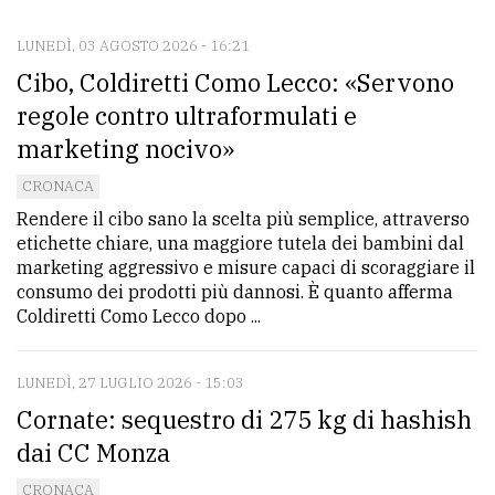
LUNEDÌ, 03 AGOSTO 2026 - 16:21
CONTATTI
Cibo, Coldiretti Como Lecco: «Servono
La
regole contro ultraformulati e
redazione
marketing nocivo»
Scrivici
CRONACA
Per
Rendere il cibo sano la scelta più semplice, attraverso
etichette chiare, una maggiore tutela dei bambini dal
la
marketing aggressivo e misure capaci di scoraggiare il
tua
consumo dei prodotti più dannosi. È quanto afferma
pubblicità
Coldiretti Como Lecco dopo ...
CERCA
LUNEDÌ, 27 LUGLIO 2026 - 15:03
Cornate: sequestro di 275 kg di hashish
Cerca
dai CC Monza
per
comune
CRONACA