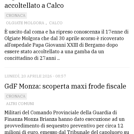
accoltellato a Calco
CRONACA
OLGIATE MOLGORA
,
CALCO
È uscito dal coma e ha ripreso conoscenza il 17enne di
Olgiate Molgora che dal 30 aprile scorso è ricoverato
all’ospedale Papa Giovanni XXIII di Bergamo dopo
essere stato accoltellato a una gamba da un
concittadino di 27anni ...
LUNEDÌ, 20 APRILE 2026 - 08:57
GdF Monza: scoperta maxi frode fiscale
CRONACA
ALTRI COMUNI
Militari del Comando Provinciale della Guardia di
Finanza Monza Brianza hanno dato esecuzione ad un
provvedimento di sequestro preventivo per circa 12
milioni di euro, emesso dal Tribunale del capoluogo su