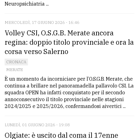
policy
Neuropsichiatria ...
MERCOLEDÌ, 17 GIUGNO 2026 - 16:46
Volley CSI, O.S.G.B. Merate ancora
regina: doppio titolo provinciale e ora la
corsa verso Salerno
CRONACA
MERATE
È un momento da incorniciare per l’O.S.G.B. Merate, che
continua a brillare nel panoramadella pallavolo CSI. La
squadra OPEN ha infatti conquistato per il secondo
annoconsecutivo il titolo provinciale nelle stagioni
2024/2025 e 2025/2026, confermandosi aivertici ...
LUNEDÌ, 01 GIUGNO 2026 - 19:08
Olgiate: è uscito dal coma il 17enne