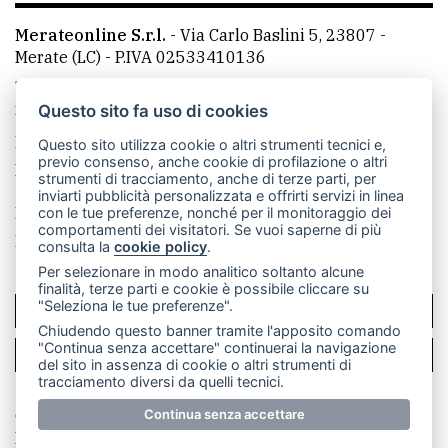
Merateonline S.r.l.
-
Via Carlo Baslini 5, 23807 -
Merate (LC)
- P.IVA 02533410136
Telefono:
039 9902881
- Whatsapp: 351 3481257 - E-
mail: redazione@merateonline.it
Questo sito fa uso di cookies
La redazione
CasateOnline
LeccoOnline
RSS
Questo sito utilizza cookie o altri strumenti tecnici e,
previo consenso, anche cookie di profilazione o altri
Made by
VIP
strumenti di tracciamento, anche di terze parti, per
inviarti pubblicità personalizzata e offrirti servizi in linea
Privacy policy
Cookie policy
con le tue preferenze, nonché per il monitoraggio dei
comportamenti dei visitatori. Se vuoi saperne di più
Rivedi le tue scelte sui cookie
consulta la
cookie policy
.
Per selezionare in modo analitico soltanto alcune
finalità, terze parti e cookie è possibile cliccare su
"Seleziona le tue preferenze".
SCRIVICI
Chiudendo questo banner tramite l'apposito comando
"Continua senza accettare" continuerai la navigazione
PER LA TUA PUBBLICITÀ
del sito in assenza di cookie o altri strumenti di
tracciamento diversi da quelli tecnici.
© Copyright Merateonline S.r.l. - Tutti i diritti riservati.
Continua senza accettare
E' proibita la riproduzione e pubblicazione anche