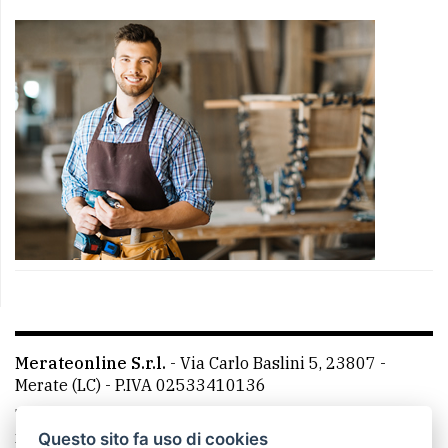
Merateonline S.r.l.
-
Via Carlo Baslini 5, 23807 -
Merate (LC)
- P.IVA 02533410136
Telefono:
039 9902881
- Whatsapp: 351 3481257 - E-
mail: redazione@merateonline.it
Questo sito fa uso di cookies