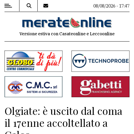
08/08/2026 - 17:47
MENU
Versione estiva con Casateonline e Leccoonline
Editoriale
e
commenti
Contenuti
del
sito
Appuntamenti
Olgiate: è uscito dal coma
Associazioni
il 17enne accoltellato a
Meteo