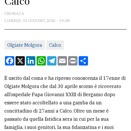
Calco
CONTATTI
CRONACA
LUNEDÌ, 01 GIUGNO 2026 - 19:08
La
redazione
Olgiate Molgora
Calco
Scrivici
Per
Facebook
X
LinkedIn
WhatsApp
Telegram
Email
Print
Condividi
la
tua
È uscito dal coma e ha ripreso conoscenza il 17enne di
pubblicità
Olgiate Molgora che dal 30 aprile scorso è ricoverato
all’ospedale Papa Giovanni XXIII di Bergamo dopo
CERCA
essere stato accoltellato a una gamba da un
concittadino di 27anni a Calco. Oltre un mese è
Cerca
passato da quella fatidica sera in cui per la sua
per
famiglia, i suoi genitori, la sua fidanzatina e i suoi
comune