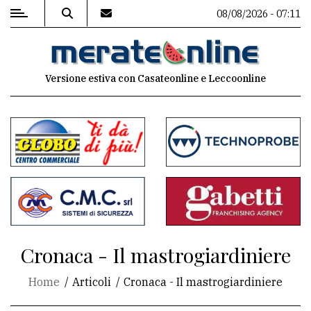
08/08/2026 - 07:11
MENU
Versione estiva con Casateonline e Leccoonline
Editoriale
e
commenti
Contenuti
del
sito
Appuntamenti
Cronaca - Il mastrogiardiniere
Associazioni
Home
Articoli
Cronaca - Il mastrogiardiniere
Meteo