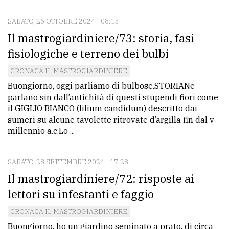
SABATO, 26 OTTOBRE 2024 - 08:13
CONTATTI
Il mastrogiardiniere/73: storia, fasi
La
fisiologiche e terreno dei bulbi
redazione
CRONACA IL MASTROGIARDINIERE
Scrivici
Buongiorno, oggi parliamo di bulbose.STORIANe
parlano sin dall’antichità di questi stupendi fiori come
Per
il GIGLIO BIANCO (lilium candidum) descritto dai
la
sumeri su alcune tavolette ritrovate d’argilla fin dal v
tua
millennio a.c.Lo ...
pubblicità
SABATO, 28 SETTEMBRE 2024 - 17:28
Il mastrogiardiniere/72: risposte ai
CERCA
lettori su infestanti e faggio
Cerca
CRONACA IL MASTROGIARDINIERE
per
Buongiorno, ho un giardino seminato a prato, di circa
comune