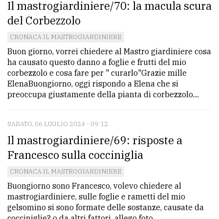
Il mastrogiardiniere/70: la macula scura
policy
del Corbezzolo
CRONACA IL MASTROGIARDINIERE
Buon giorno, vorrei chiedere al Mastro giardiniere cosa
ha causato questo danno a foglie e frutti del mio
corbezzolo e cosa fare per " curarlo"Grazie mille
ElenaBuongiorno, oggi rispondo a Elena che si
preoccupa giustamente della pianta di corbezzolo....
SABATO, 06 LUGLIO 2024 - 09:12
Il mastrogiardiniere/69: risposte a
Francesco sulla cocciniglia
CRONACA IL MASTROGIARDINIERE
Buongiorno sono Francesco, volevo chiedere al
mastrogiardiniere, sulle foglie e rametti del mio
gelsomino si sono formate delle sostanze, causate da
cocciniglie? o da altri fattori, allego foto,