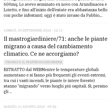
600mq. Lo avevo seminato ex novo con Arundinacea e
Ricerca
Loietto, e fino all’inizio dell’estate era abbastanza bello
con poche infestanti; oggi è stato invaso da Pabbio,...
avanzata
LUNEDÌ, 09 SETTEMBRE 2024 - 12:11
LE
ALTRE
Il mastrogiardiniere/71: anche le piante
TESTATE
migrano a causa del cambiamento
climatico. Ce ne accorgiamo?
CRONACA IL MASTROGIARDINIERE
ESTRATTO dal WEBMentre le temperature globali
aumentano e si fanno più frequenti gli eventi estremi,
PRIVACY
tra cui i vasti incendi, le piante (e intere foreste)
stanno “migrando” verso luoghi più ospitali. Sì, persino
Privacy
gli ...
policy
SABATO, 31 AGOSTO 2024 - 09:42
Cookie