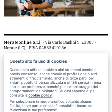
Merateonline S.r.l.
-
Via Carlo Baslini 5, 23807 -
Merate (LC)
- P.IVA 02533410136
Telefono:
039 9902881
- Whatsapp: 351 3481257 - E-
mail: redazione@merateonline.it
Questo sito fa uso di cookies
La redazione
CasateOnline
LeccoOnline
RSS
Questo sito utilizza cookie o altri strumenti tecnici e,
previo consenso, anche cookie di profilazione o altri
Made by
VIP
strumenti di tracciamento, anche di terze parti, per
inviarti pubblicità personalizzata e offrirti servizi in linea
Privacy policy
Cookie policy
con le tue preferenze, nonché per il monitoraggio dei
comportamenti dei visitatori. Se vuoi saperne di più
Rivedi le tue scelte sui cookie
consulta la
cookie policy
.
Per selezionare in modo analitico soltanto alcune
finalità, terze parti e cookie è possibile cliccare su
"Seleziona le tue preferenze".
SCRIVICI