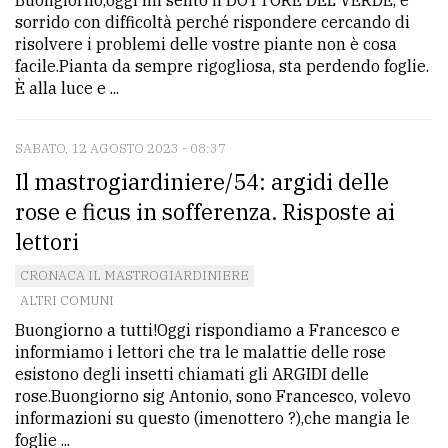
Buongiorno,oggi mi sento il DOTTORE DEL VERDE, e
sorrido con difficoltà perché rispondere cercando di
risolvere i problemi delle vostre piante non è cosa
facile.Pianta da sempre rigogliosa, sta perdendo foglie.
È alla luce e ...
SABATO, 12 AGOSTO 2023 - 08:37
Il mastrogiardiniere/54: argidi delle
rose e ficus in sofferenza. Risposte ai
lettori
CRONACA IL MASTROGIARDINIERE
ALTRI COMUNI
Buongiorno a tutti!Oggi rispondiamo a Francesco e
informiamo i lettori che tra le malattie delle rose
esistono degli insetti chiamati gli ARGIDI delle
rose.Buongiorno sig Antonio, sono Francesco, volevo
informazioni su questo (imenottero ?),che mangia le
foglie ...