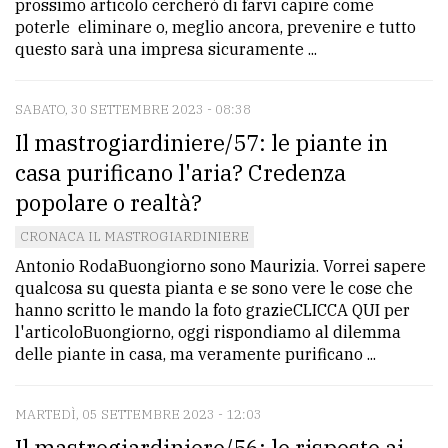
prossimo articolo cercherò di farvi capire come
poterle eliminare o, meglio ancora, prevenire e tutto
questo sarà una impresa sicuramente ...
SABATO, 30 SETTEMBRE 2023 - 08:38
Il mastrogiardiniere/57: le piante in
casa purificano l'aria? Credenza
popolare o realtà?
CRONACA IL MASTROGIARDINIERE
Antonio RodaBuongiorno sono Maurizia. Vorrei sapere
qualcosa su questa pianta e se sono vere le cose che
hanno scritto le mando la foto grazieCLICCA QUI per
l'articoloBuongiorno, oggi rispondiamo al dilemma
delle piante in casa, ma veramente purificano ...
MARTEDÌ, 05 SETTEMBRE 2023 - 12:03
Il mastrogiardiniere/56: le risposte ai