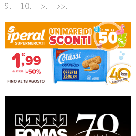
9
10
>
>>