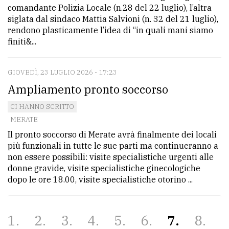
comandante Polizia Locale (n.28 del 22 luglio), l’altra
siglata dal sindaco Mattia Salvioni (n. 32 del 21 luglio),
rendono plasticamente l’idea di “in quali mani siamo
finiti&...
GIOVEDÌ, 23 LUGLIO 2026 - 17:23
Ampliamento pronto soccorso
CI HANNO SCRITTO
MERATE
Il pronto soccorso di Merate avrà finalmente dei locali
più funzionali in tutte le sue parti ma continueranno a
non essere possibili: visite specialistiche urgenti alle
donne gravide, visite specialistiche ginecologiche
dopo le ore 18.00, visite specialistiche otorino ...
1
2
3
4
5
6
7
8