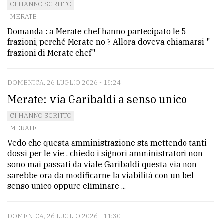
CI HANNO SCRITTO
policy
MERATE
Domanda : a Merate chef hanno partecipato le 5
frazioni, perché Merate no ? Allora doveva chiamarsi "
frazioni di Merate chef"
DOMENICA, 26 LUGLIO 2026 - 18:24
Merate: via Garibaldi a senso unico
CI HANNO SCRITTO
MERATE
Vedo che questa amministrazione sta mettendo tanti
dossi per le vie , chiedo i signori amministratori non
sono mai passati da viale Garibaldi questa via non
sarebbe ora da modificarne la viabilità con un bel
senso unico oppure eliminare ...
DOMENICA, 26 LUGLIO 2026 - 11:30