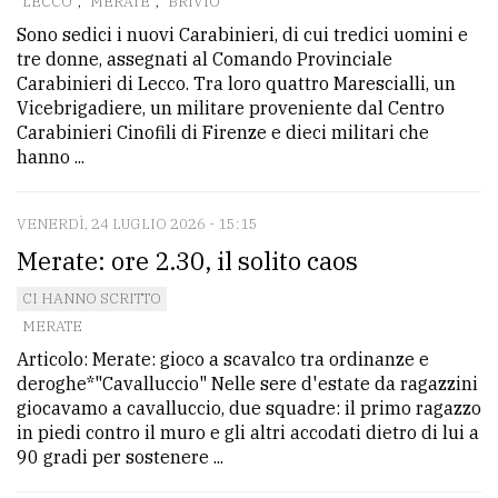
LECCO
,
MERATE
,
BRIVIO
Sono sedici i nuovi Carabinieri, di cui tredici uomini e
tre donne, assegnati al Comando Provinciale
Carabinieri di Lecco. Tra loro quattro Marescialli, un
Vicebrigadiere, un militare proveniente dal Centro
Carabinieri Cinofili di Firenze e dieci militari che
hanno ...
VENERDÌ, 24 LUGLIO 2026 - 15:15
Merate: ore 2.30, il solito caos
CI HANNO SCRITTO
MERATE
Articolo: Merate: gioco a scavalco tra ordinanze e
deroghe*"Cavalluccio" Nelle sere d'estate da ragazzini
giocavamo a cavalluccio, due squadre: il primo ragazzo
in piedi contro il muro e gli altri accodati dietro di lui a
90 gradi per sostenere ...