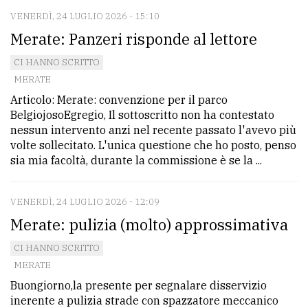
VENERDÌ, 24 LUGLIO 2026 - 15:10
Merate: Panzeri risponde al lettore
CI HANNO SCRITTO
MERATE
Articolo: Merate: convenzione per il parco
BelgiojosoEgregio, Il sottoscritto non ha contestato
nessun intervento anzi nel recente passato l'avevo più
volte sollecitato. L'unica questione che ho posto, penso
sia mia facoltà, durante la commissione è se la ...
VENERDÌ, 24 LUGLIO 2026 - 12:09
Merate: pulizia (molto) approssimativa
CI HANNO SCRITTO
MERATE
Buongiorno,la presente per segnalare disservizio
inerente a pulizia strade con spazzatore meccanico