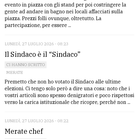
evento in piazza con gli stand per poi costringere la
Ricerca
gente ad andare in bagno nei locali affacciati sulla
piazza. Prezzi folli ovunque, oltretutto. La
avanzata
partecipazione, per essere ...
LE
LUNEDÌ, 27 LUGLIO 2026 - 08:23
ALTRE
TESTATE
Il Sindaco è il “Sindaco”
CI HANNO SCRITTO
MERATE
Premetto che non ho votato il Sindaco alle ultime
elezioni. Ci tengo solo però a dire una cosa: noto che i
vostri articoli sono spesso denigratori e poco rispettosi
PRIVACY
verso la carica istituzionale che ricopre, perché non ...
Privacy
LUNEDÌ, 27 LUGLIO 2026 - 08:22
policy
Merate chef
Cookie