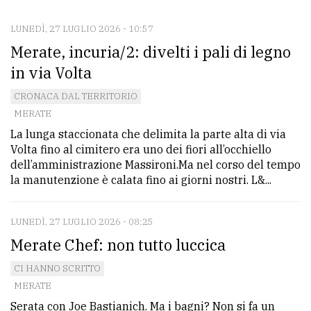
LUNEDÌ, 27 LUGLIO 2026 - 10:57
CONTATTI
Merate, incuria/2: divelti i pali di legno
La
in via Volta
redazione
CRONACA DAL TERRITORIO
Scrivici
MERATE
La lunga staccionata che delimita la parte alta di via
Per
Volta fino al cimitero era uno dei fiori all’occhiello
la
dell’amministrazione Massironi.Ma nel corso del tempo
tua
la manutenzione è calata fino ai giorni nostri. L&...
pubblicità
LUNEDÌ, 27 LUGLIO 2026 - 08:25
CERCA
Merate Chef: non tutto luccica
CI HANNO SCRITTO
Cerca
MERATE
per
Serata con Joe Bastianich. Ma i bagni? Non si fa un
comune