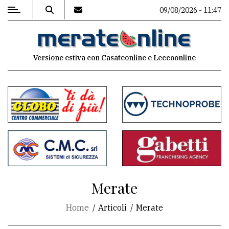
09/08/2026 - 11:47
MENU
Versione estiva con Casateonline e Leccoonline
Editoriale
e
commenti
Contenuti
del
sito
Appuntamenti
Merate
Associazioni
Home
Articoli
Merate
Meteo