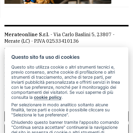
Merateonline S.r.l.
-
Via Carlo Baslini 5, 23807 -
Merate (LC)
- P.IVA 02533410136
Telefono:
039 9902881
- Whatsapp: 351 3481257 - E-
mail: redazione@merateonline.it
Questo sito fa uso di cookies
La redazione
CasateOnline
LeccoOnline
RSS
Questo sito utilizza cookie o altri strumenti tecnici e,
previo consenso, anche cookie di profilazione o altri
Made by
VIP
strumenti di tracciamento, anche di terze parti, per
inviarti pubblicità personalizzata e offrirti servizi in linea
Privacy policy
Cookie policy
con le tue preferenze, nonché per il monitoraggio dei
comportamenti dei visitatori. Se vuoi saperne di più
Rivedi le tue scelte sui cookie
consulta la
cookie policy
.
Per selezionare in modo analitico soltanto alcune
finalità, terze parti e cookie è possibile cliccare su
"Seleziona le tue preferenze".
SCRIVICI
Chiudendo questo banner tramite l'apposito comando
"Continua senza accettare" continuerai la navigazione
PER LA TUA PUBBLICITÀ
del sito in assenza di cookie o altri strumenti di