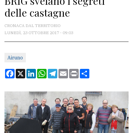
BRIG svelano i segreti
delle castagne
CONTATTI
CRONACA DAL TERRITORIO
La
LUNEDÌ, 23 OTTOBRE 2017 - 09:03
redazione
Scrivici
Per
Airuno
la
Facebook
X
LinkedIn
WhatsApp
Telegram
Email
Print
Condividi
tua
pubblicità
CERCA
Cerca
per
comune