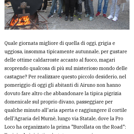
Ricerca
avanzata
LE
Quale giornata migliore di quella di oggi, grigia e
ALTRE
TESTATE
uggiosa, insomma tipicamente autunnale, per gustare
delle ottime caldarroste accanto al fuoco, magari
scoprendo qualcosa di più sul misterioso mondo delle
castagne? Per realizzare questo piccolo desiderio, nel
pomeriggio di oggi gli abitanti di Airuno non hanno
dovuto fare altro che abbandonare la tipica pigrizia
PRIVACY
domenicale sul proprio divano, passeggiare per
Privacy
qualche minuto all'aria aperta e raggiungere il cortile
policy
dell'Agraria del Murnè, lungo via Statale, dove la Pro
Loco ha organizzato la prima "Burollata on the Road":
Cookie