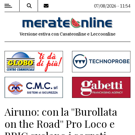
07/08/2026 - 11:54
MENU
Versione estiva con Casateonline e Leccoonline
Editoriale
e
commenti
Contenuti
del
sito
Appuntamenti
Airuno: con la ''Burollata
Associazioni
on the Road'' Pro Loco e
Meteo