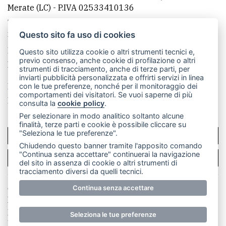
Merate (LC)
- P.IVA 02533410136
Telefono:
039 9902881
- Whatsapp: 351 3481257 - E-
mail: redazione@merateonline.it
Questo sito fa uso di cookies
La redazione
CasateOnline
LeccoOnline
RSS
Questo sito utilizza cookie o altri strumenti tecnici e,
previo consenso, anche cookie di profilazione o altri
Made by
VIP
strumenti di tracciamento, anche di terze parti, per
inviarti pubblicità personalizzata e offrirti servizi in linea
Privacy policy
Cookie policy
con le tue preferenze, nonché per il monitoraggio dei
comportamenti dei visitatori. Se vuoi saperne di più
Rivedi le tue scelte sui cookie
consulta la
cookie policy
.
Per selezionare in modo analitico soltanto alcune
finalità, terze parti e cookie è possibile cliccare su
"Seleziona le tue preferenze".
SCRIVICI
Chiudendo questo banner tramite l'apposito comando
"Continua senza accettare" continuerai la navigazione
PER LA TUA PUBBLICITÀ
del sito in assenza di cookie o altri strumenti di
tracciamento diversi da quelli tecnici.
© Copyright Merateonline S.r.l. - Tutti i diritti riservati.
Continua senza accettare
E' proibita la riproduzione e pubblicazione anche
parziale di testi, articoli e immagini senza la
Seleziona le tue preferenze
preventiva autorizzazione scritta dell'editore. RI Lecco