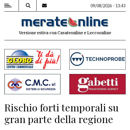
09/08/2026 - 13:43
MENU
Versione estiva con Casateonline e Leccoonline
Editoriale
e
commenti
Contenuti
del
sito
Appuntamenti
Rischio forti temporali su
Associazioni
gran parte della regione
Meteo