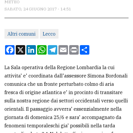
METEO
SABATO, 24 GIUGNO 2017 - 14:51
CONTATTI
La
Altri comuni
Lecco
redazione
Scrivici
Facebook
X
LinkedIn
WhatsApp
Telegram
Email
Print
Condividi
Per
la
La Sala operativa della Regione Lombardia la cui
tua
attivita' e' coordinata dall'assessore Simona Bordonali
pubblicità
comunica che un fronte perturbato colmo di aria
fresca di origine atlantica e' in procinto di transitare
sulla nostra regione dai settori occidentali verso quelli
CERCA
orientali. Il passaggio avverra' essenzialmente nella
Cerca
giornata di domenica 25/6 e sara' accompagnato da
per
fenomeni temporaleschi gia' possibili nella tarda
comune