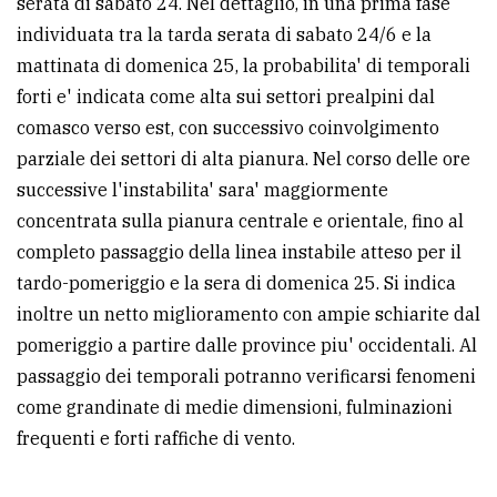
serata di sabato 24. Nel dettaglio, in una prima fase
individuata tra la tarda serata di sabato 24/6 e la
Ricerca
mattinata di domenica 25, la probabilita' di temporali
avanzata
forti e' indicata come alta sui settori prealpini dal
comasco verso est, con successivo coinvolgimento
LE
parziale dei settori di alta pianura. Nel corso delle ore
ALTRE
TESTATE
successive l'instabilita' sara' maggiormente
concentrata sulla pianura centrale e orientale, fino al
completo passaggio della linea instabile atteso per il
tardo-pomeriggio e la sera di domenica 25. Si indica
inoltre un netto miglioramento con ampie schiarite dal
pomeriggio a partire dalle province piu' occidentali. Al
PRIVACY
passaggio dei temporali potranno verificarsi fenomeni
Privacy
come grandinate di medie dimensioni, fulminazioni
policy
frequenti e forti raffiche di vento.
Cookie