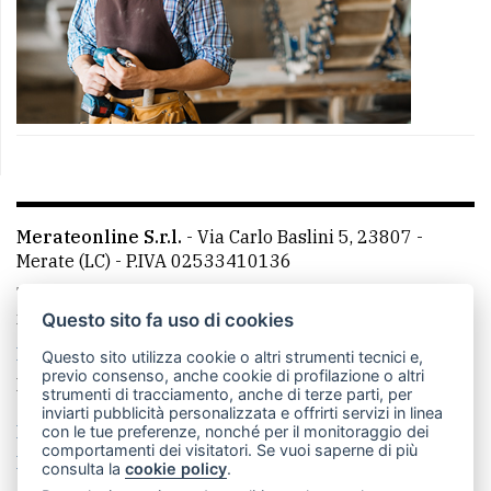
Merateonline S.r.l.
-
Via Carlo Baslini 5, 23807 -
Merate (LC)
- P.IVA 02533410136
Telefono:
039 9902881
- Whatsapp: 351 3481257 - E-
mail: redazione@merateonline.it
Questo sito fa uso di cookies
La redazione
CasateOnline
LeccoOnline
RSS
Questo sito utilizza cookie o altri strumenti tecnici e,
previo consenso, anche cookie di profilazione o altri
Made by
VIP
strumenti di tracciamento, anche di terze parti, per
inviarti pubblicità personalizzata e offrirti servizi in linea
Privacy policy
Cookie policy
con le tue preferenze, nonché per il monitoraggio dei
comportamenti dei visitatori. Se vuoi saperne di più
Rivedi le tue scelte sui cookie
consulta la
cookie policy
.