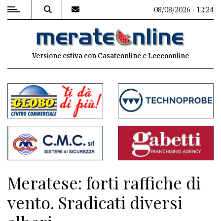
08/08/2026 - 12:24
MENU
Versione estiva con Casateonline e Leccoonline
Editoriale
e
commenti
Contenuti
del
sito
Appuntamenti
Meratese: forti raffiche di
Associazioni
vento. Sradicati diversi
Meteo