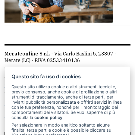
Merateonline S.r.l.
-
Via Carlo Baslini 5, 23807 -
Merate (LC)
- P.IVA 02533410136
Telefono:
039 9902881
- Whatsapp: 351 3481257 - E-
mail: redazione@merateonline.it
Questo sito fa uso di cookies
La redazione
CasateOnline
LeccoOnline
RSS
Questo sito utilizza cookie o altri strumenti tecnici e,
previo consenso, anche cookie di profilazione o altri
Made by
VIP
strumenti di tracciamento, anche di terze parti, per
inviarti pubblicità personalizzata e offrirti servizi in linea
Privacy policy
Cookie policy
con le tue preferenze, nonché per il monitoraggio dei
comportamenti dei visitatori. Se vuoi saperne di più
Rivedi le tue scelte sui cookie
consulta la
cookie policy
.
Per selezionare in modo analitico soltanto alcune
finalità, terze parti e cookie è possibile cliccare su