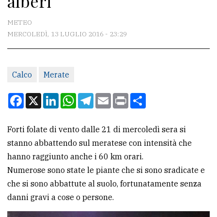
alberi
CONTATTI
METEO
MERCOLEDÌ, 13 LUGLIO 2016 - 23:29
La
redazione
Calco
Merate
Scrivici
Per
Facebook
X
LinkedIn
WhatsApp
Telegram
Email
Print
Condividi
la
tua
Forti folate di vento dalle 21 di mercoledì sera si
pubblicità
stanno abbattendo sul meratese con intensità che
hanno raggiunto anche i 60 km orari.
CERCA
Numerose sono state le piante che si sono sradicate e
che si sono abbattute al suolo, fortunatamente senza
Cerca
danni gravi a cose o persone.
per
comune