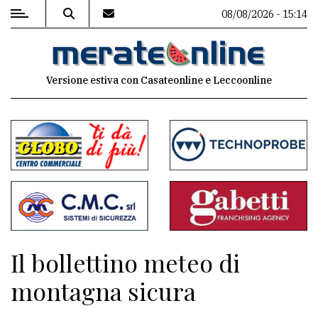
08/08/2026 - 15:14
MENU
Versione estiva con Casateonline e Leccoonline
Editoriale
e
commenti
Contenuti
del
sito
Appuntamenti
Il bollettino meteo di
Associazioni
montagna sicura
Meteo