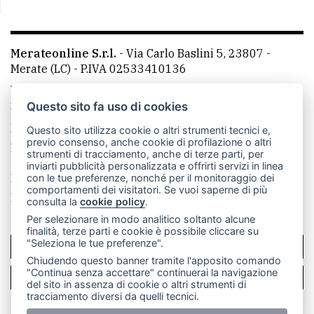
Merateonline S.r.l.
-
Via Carlo Baslini 5, 23807 -
Merate (LC)
- P.IVA 02533410136
Telefono:
039 9902881
- Whatsapp: 351 3481257 - E-
mail: redazione@merateonline.it
Questo sito fa uso di cookies
La redazione
CasateOnline
LeccoOnline
RSS
Questo sito utilizza cookie o altri strumenti tecnici e,
previo consenso, anche cookie di profilazione o altri
Made by
VIP
strumenti di tracciamento, anche di terze parti, per
inviarti pubblicità personalizzata e offrirti servizi in linea
Privacy policy
Cookie policy
con le tue preferenze, nonché per il monitoraggio dei
comportamenti dei visitatori. Se vuoi saperne di più
Rivedi le tue scelte sui cookie
consulta la
cookie policy
.
Per selezionare in modo analitico soltanto alcune
finalità, terze parti e cookie è possibile cliccare su
"Seleziona le tue preferenze".
SCRIVICI
Chiudendo questo banner tramite l'apposito comando
"Continua senza accettare" continuerai la navigazione
PER LA TUA PUBBLICITÀ
del sito in assenza di cookie o altri strumenti di
tracciamento diversi da quelli tecnici.