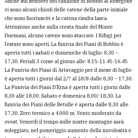
Anche sul sentiero del canalone di Bobbio al Resegone
vi sono alcuni chiodi delle catene della parte iniziale
Ricerca
che sono fuoriusciti e la catena risulta lasca.
avanzata
Attenzione anche sulla cresta finale del Monte
Duemani, alcune catene sono staccate. I Rifugi per
LE
l’estate sono aperti. La funivia dei Piani di Bobbio è
ALTRE
TESTATE
aperta tutti i sabati e domeniche di luglio: 8,30 –
17,30. Feriali 3 corse al giorno alle: 8.15-11.45-16.45
La Funivia dei Piani di Artavaggio per il mese di luglio
è aperta tutti i giorni dal 2/7 al 28/8 dalle 8,30 – 17,30.
La Funivia dei Piani D’Erna è aperta tutti i giorni dalle
8,30 alle 18,00. Sabato e domenica 8,00/ 18,30. La
PRIVACY
funivia dei Piani delle Betulle è aperta dalle 8,30 alle
Privacy
17,30. Zero termico a 4.000 m. Vento moderato da
policy
ovest. Venerdì il tempo sulle nostre montagne sarà
soleggiato, nel pomeriggio aumento della nuvolosità e
Cookie