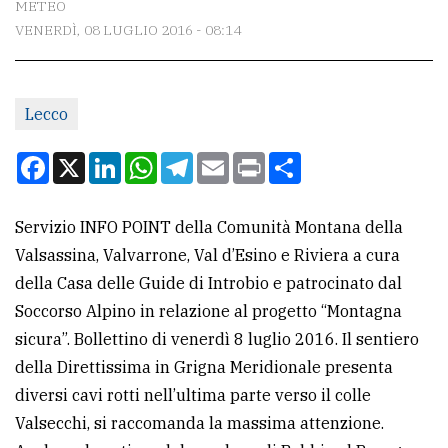
METEO
VENERDÌ, 08 LUGLIO 2016 - 08:14
CONTATTI
La
Lecco
redazione
Scrivici
Facebook
X
LinkedIn
WhatsApp
Telegram
Email
Print
Condividi
Per
la
Servizio INFO POINT della Comunità Montana della
tua
Valsassina, Valvarrone, Val d’Esino e Riviera a cura
pubblicità
della Casa delle Guide di Introbio e patrocinato dal
Soccorso Alpino in relazione al progetto “Montagna
sicura”. Bollettino di venerdì 8 luglio 2016. Il sentiero
CERCA
della Direttissima in Grigna Meridionale presenta
Cerca
diversi cavi rotti nell’ultima parte verso il colle
per
Valsecchi, si raccomanda la massima attenzione.
comune