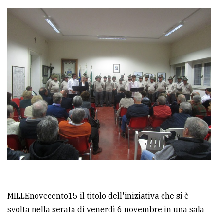
Ricerca
avanzata
LE
ALTRE
TESTATE
PRIVACY
Privacy
policy
MILLEnovecento15 il titolo dell'iniziativa che si è
svolta nella serata di venerdì 6 novembre in una sala
Cookie