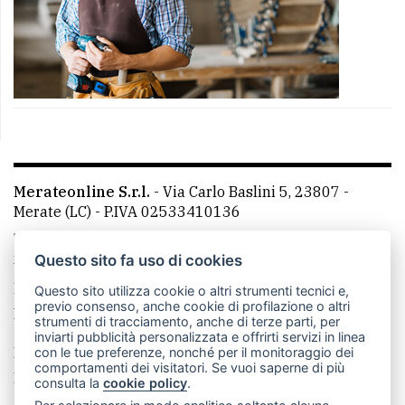
Merateonline S.r.l.
-
Via Carlo Baslini 5, 23807 -
Merate (LC)
- P.IVA 02533410136
Telefono:
039 9902881
- Whatsapp: 351 3481257 - E-
mail: redazione@merateonline.it
Questo sito fa uso di cookies
La redazione
CasateOnline
LeccoOnline
RSS
Questo sito utilizza cookie o altri strumenti tecnici e,
previo consenso, anche cookie di profilazione o altri
Made by
VIP
strumenti di tracciamento, anche di terze parti, per
inviarti pubblicità personalizzata e offrirti servizi in linea
Privacy policy
Cookie policy
con le tue preferenze, nonché per il monitoraggio dei
comportamenti dei visitatori. Se vuoi saperne di più
Rivedi le tue scelte sui cookie
consulta la
cookie policy
.