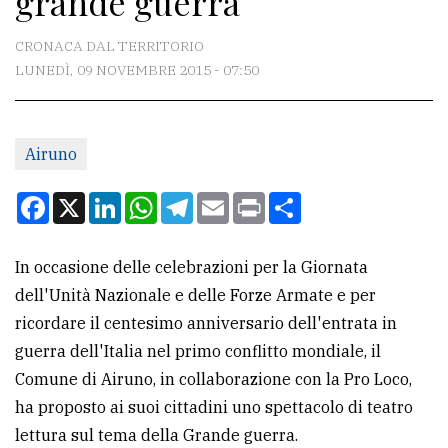
grande guerra
CONTATTI
CRONACA DAL TERRITORIO
LUNEDÌ, 09 NOVEMBRE 2015 - 07:50
La
redazione
Airuno
Scrivici
Per
Facebook
X
LinkedIn
WhatsApp
Telegram
Email
Print
Condividi
la
tua
In occasione delle celebrazioni per la Giornata
pubblicità
dell'Unità Nazionale e delle Forze Armate e per
ricordare il centesimo anniversario dell'entrata in
CERCA
guerra dell'Italia nel primo conflitto mondiale, il
Comune di Airuno, in collaborazione con la Pro Loco,
Cerca
ha proposto ai suoi cittadini uno spettacolo di teatro
per
lettura sul tema della Grande guerra.
comune