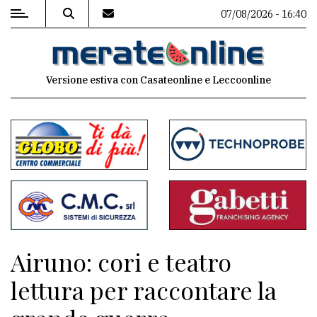
07/08/2026 - 16:40
MENU
Versione estiva con Casateonline e Leccoonline
Editoriale
e
commenti
Contenuti
del
sito
Appuntamenti
Airuno: cori e teatro
Associazioni
lettura per raccontare la
Meteo