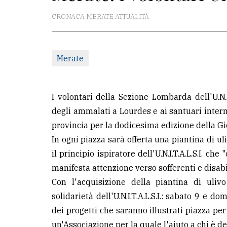
CRONACA MERATE ATTUALITÀ
La
redazione
Scrivici
Merate
Per
la
I volontari della Sezione Lombarda dell'U.N.I.
tua
degli ammalati a Lourdes e ai santuari intern
pubblicità
provincia per la dodicesima edizione della Gi
In ogni piazza sarà offerta una piantina di u
CERCA
il principio ispiratore dell'U.N.I.T.A.L.S.I. ch
manifesta attenzione verso sofferenti e disabil
Cerca
Con l'acquisizione della piantina di ulivo
per
solidarietà dell'U.N.I.T.A.L.S.I.: sabato 9 e
comune
dei progetti che saranno illustrati piazza pe
Ricerca
un'Associazione per la quale l'aiuto a chi è deb