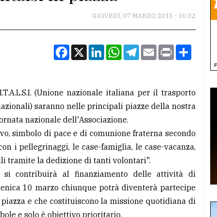
GIOVEDÌ, 07 MARZO 2013 - 16:32
Facebook
X
LinkedIn
WhatsApp
Telegram
Email
Print
Condiv
T.A.L.S.I. (Unione nazionale italiana per il trasporto
azionali) saranno nelle principali piazze della nostra
ornata nazionale dell'Associazione.
livo, simbolo di pace e di comunione fraterna secondo
e "con i pellegrinaggi, le case-famiglia, le case-vacanza,
i tramite la dedizione di tanti volontari".
 si contribuirà al finanziamento delle attività di
 domenica 10 marzo chiunque potrà diventerà partecipe
r piazza e che costituiscono la missione quotidiana di
ole e solo è obiettivo prioritario.