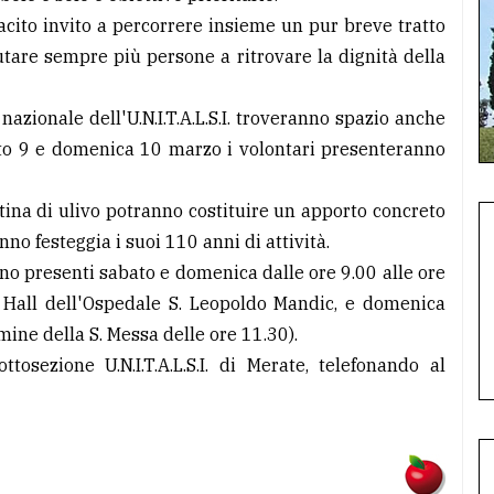
tacito invito a percorrere insieme un pur breve tratto
iutare sempre più persone a ritrovare la dignità della
nazionale dell'U.N.I.T.A.L.S.I. troveranno spazio anche
ato 9 e domenica 10 marzo i volontari presenteranno
tina di ulivo potranno costituire un apporto concreto
anno festeggia i suoi 110 anni di attività.
nno presenti sabato e domenica dalle ore 9.00 alle ore
a Hall dell'Ospedale S. Leopoldo Mandic, e domenica
mine della S. Messa delle ore 11.30).
ttosezione U.N.I.T.A.L.S.I. di Merate, telefonando al