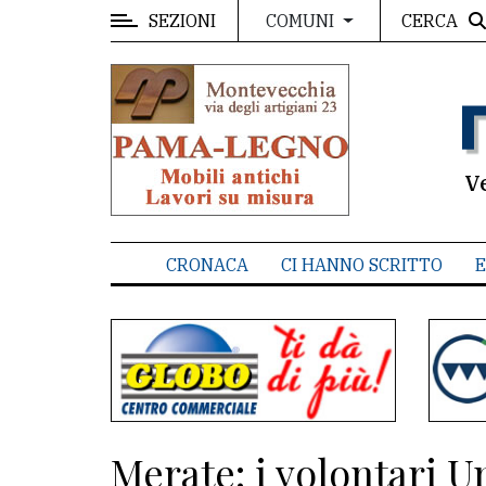
SEZIONI
CERCA
COMUNI
MENU
Editoriale
e
commenti
V
Contenuti
del
CRONACA
CI HANNO SCRITTO
E
sito
Appuntamenti
Associazioni
Meteo
Merate: i volontari Un
CONTATTI