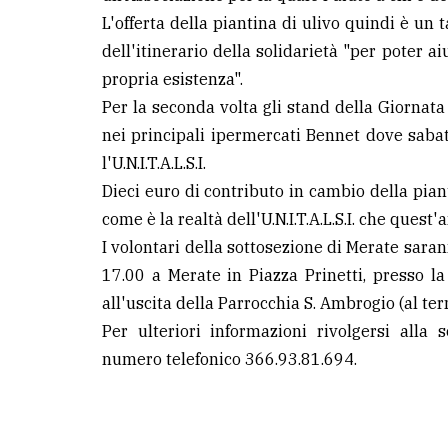
avanzata
L'offerta della piantina di ulivo quindi è un 
dell'itinerario della solidarietà "per poter a
propria esistenza".
LE
ALTRE
Per la seconda volta gli stand della Giornata 
TESTATE
nei principali ipermercati Bennet dove sab
l'U.N.I.T.A.L.S.I.
Dieci euro di contributo in cambio della pian
come è la realtà dell'U.N.I.T.A.L.S.I. che quest'
I volontari della sottosezione di Merate sara
PRIVACY
17.00 a Merate in Piazza Prinetti, presso l
all'uscita della Parrocchia S. Ambrogio (al ter
Privacy
Per ulteriori informazioni rivolgersi alla so
policy
numero telefonico 366.93.81.694.
Cookie
policy