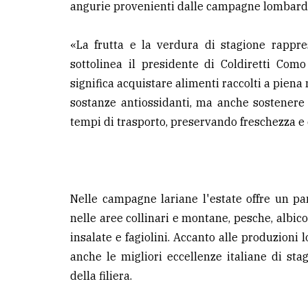
angurie provenienti dalle campagne lombarde
avanzata
«La frutta e la verdura di stagione rappre
LE
sottolinea il presidente di Coldiretti Como
ALTRE
TESTATE
significa acquistare alimenti raccolti a piena 
sostanze antiossidanti, ma anche sostenere l
tempi di trasporto, preservando freschezza e 
PRIVACY
Nelle campagne lariane l'estate offre un panie
Privacy
nelle aree collinari e montane, pesche, albic
policy
insalate e fagiolini. Accanto alle produzioni
anche le migliori eccellenze italiane di stagi
Cookie
della filiera.
policy