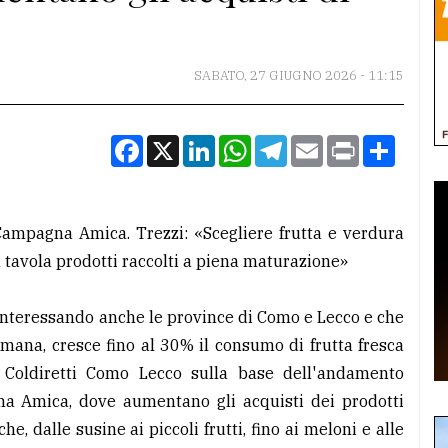
SABATO, 27 GIUGNO 2026 - 11:15
Facebook
X
LinkedIn
WhatsApp
Telegram
Email
Print
Condiv
Campagna Amica. Trezzi: «Scegliere frutta e verdura
in tavola prodotti raccolti a piena maturazione»
interessando anche le province di Como e Lecco e che
imana, cresce fino al 30% il consumo di frutta fresca
 Coldiretti Como Lecco sulla base dell'andamento
na Amica, dove aumentano gli acquisti dei prodotti
he, dalle susine ai piccoli frutti, fino ai meloni e alle