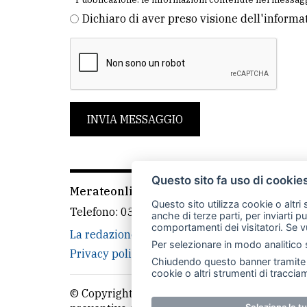
Dichiaro di aver preso visione dell'informa
INVIA MESSAGGIO
Questo sito fa uso di cookie
Merateonline S.r.l.
-
Via Carlo Baslini 5, 238
Questo sito utilizza cookie o altri
Telefono:
039 9902881
- Whatsapp: 351 3481
anche di terze parti, per inviarti p
comportamenti dei visitatori. Se v
La redazione
CasateOnline
LeccoOnline
Per selezionare in modo analitico s
Privacy policy
Cookie policy
Rivedi le tue
Chiudendo questo banner tramite l
cookie o altri strumenti di tracciam
© Copyright Merateonline S.r.l. - Tutti i diritt
Seleziona le t