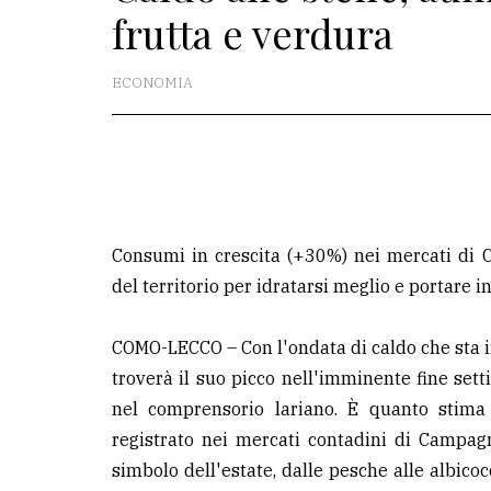
frutta e verdura
La
redazione
ECONOMIA
Scrivici
Per
la
tua
pubblicità
Consumi in crescita (+30%) nei mercati di 
del territorio per idratarsi meglio e portare 
CERCA
COMO-LECCO – Con l'ondata di caldo che sta 
Cerca
troverà il suo picco nell'imminente fine sett
per
nel comprensorio lariano. È quanto stima
comune
registrato nei mercati contadini di Campag
simbolo dell'estate, dalle pesche alle albicocc
Ricerca