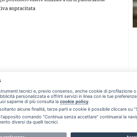
tiva sopracitata
s
07 - Merate (LC)
- P.IVA 02533410136
 strumenti tecnici e, previo consenso, anche cookie di profilazione o 
257 - E-mail: redazione@merateonline.it
ubblicità personalizzata e offrirti servizi in linea con le tue preferen
uoi saperne di più consulta la
cookie policy
.
RSS
Made by
VIP
oltanto alcune finalità, terze parti e cookie è possibile cliccare su 
 scelte sui cookie
'apposito comando "Continua senza accettare" continuerai la navig
ento diversi da quelli tecnici.
i riservati. E' proibita la riproduzione e pubblicazione anche 
ue preferenze
Accet