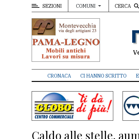
SEZIONI
CERCA
COMUNI
MENU
Editoriale
e
commenti
V
Contenuti
del
CRONACA
CI HANNO SCRITTO
E
sito
Appuntamenti
Associazioni
Meteo
Caldo alle stelle, au
CONTATTI