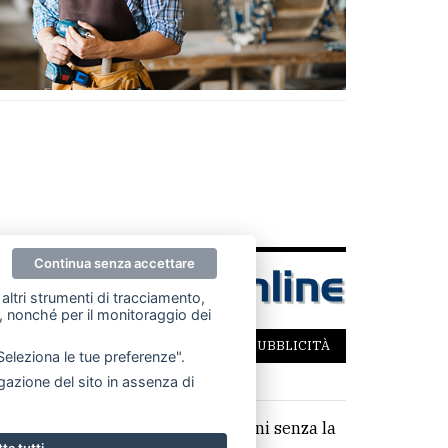
Continua senza accettare
altri strumenti di tracciamento,
ze, nonché per il monitoraggio dei
SCRIVICI
PER LA TUA PUBBLICITÀ
"Seleziona le tue preferenze".
azione del sito in assenza di
parziale di testi, articoli e immagini senza la
ta tutti