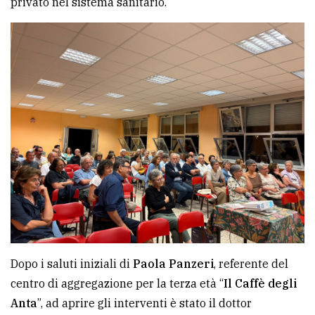
privato nel sistema sanitario.
Ricerca
avanzata
LE
ALTRE
TESTATE
PRIVACY
Privacy
Dopo i saluti iniziali di
Paola Panzeri
, referente del
policy
centro di aggregazione per la terza età “
Il Caffè degli
Anta
”, ad aprire gli interventi è stato il dottor
Cookie