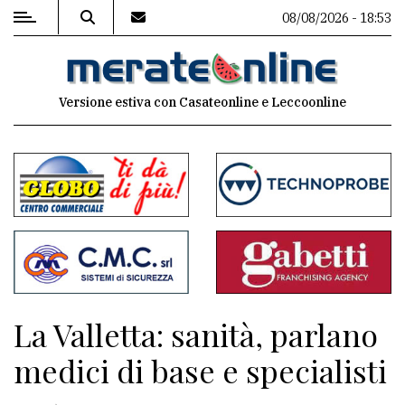
08/08/2026 - 18:53
MENU
Versione estiva con Casateonline e Leccoonline
Editoriale
e
commenti
Contenuti
del
sito
Appuntamenti
La Valletta: sanità, parlano
Associazioni
medici di base e specialisti
Meteo