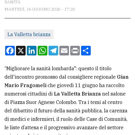
SANITÀ
MARTEDÌ, 16 GIUGNO 2026 - 17:29
CONTATTI
La
La Valletta brianza
redazione
Scrivici
Facebook
X
LinkedIn
WhatsApp
Telegram
Email
Print
Condividi
Per
la
“Migliorare la sanità lombarda": questo il titolo
tua
dell'incontro promosso dal consigliere regionale
Gian
pubblicità
Mario Fragomeli
che giovedì 11 giugno ha raccolto
numerosi cittadini di
La Valletta Brianza
nel salone
di Piazza Suor Agnese Colombo. Tra i temi al centro
CERCA
del dibattito il futuro della sanità pubblica, la carenza
Cerca
di medici e infermieri, il ruolo delle Case di Comunità,
per
le liste d’attesa e il progressivo avanzare del settore
comune