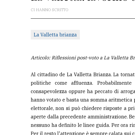
CI HANNO SCRITTO
La
redazione
Scrivici
La Valletta brianza
Per
la
Articolo: Riflessioni post-voto a La Valletta B
tua
pubblicità
Al cittadino de La Valletta Brianza. La torna
politiche come affluenza. Probabilment
CERCA
consapevolezza oppure ha peccato di arrogan
hanno votato e basta una somma aritmetica p
Cerca
elettorale, non si può chiedere risposte a pri
per
aperte dalla precedente amministrazione. Be
comune
nessuno ha definito le linee guida. Per ora r
Ricerca
Per il resto l'attenzione è sempre calata sui 