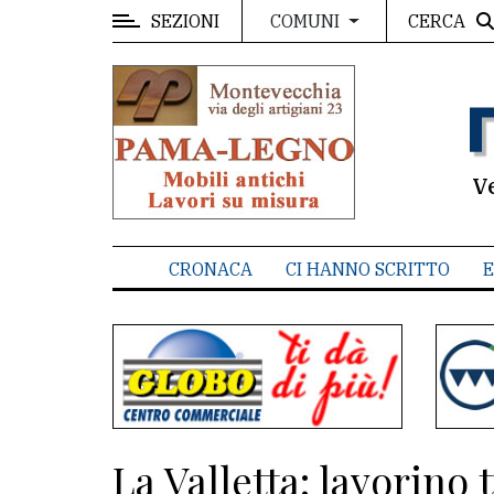
SEZIONI
CERCA
COMUNI
MENU
Editoriale
e
commenti
V
Contenuti
del
CRONACA
CI HANNO SCRITTO
E
sito
Appuntamenti
Associazioni
Meteo
La Valletta: lavorino
CONTATTI