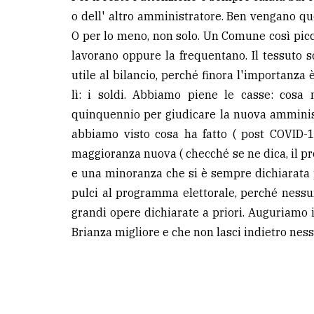
avanzata
o dell' altro amministratore. Ben vengano q
O per lo meno, non solo. Un Comune così picc
lavorano oppure la frequentano. Il tessuto s
LE
ALTRE
utile al bilancio, perché finora l'importanza è
TESTATE
lì: i soldi. Abbiamo piene le casse: cosa
quinquennio per giudicare la nuova amminist
abbiamo visto cosa ha fatto ( post COVID-1
maggioranza nuova ( checché se ne dica, il pr
e una minoranza che si è sempre dichiarata p
PRIVACY
pulci al programma elettorale, perché nessu
grandi opere dichiarate a priori. Auguriamo i
Privacy
Brianza migliore e che non lasci indietro nes
policy
Cookie
policy