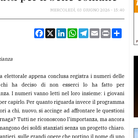
MERCOLEDÌ, 03 GIUGNO 2026 - 15:40
Facebook
X
LinkedIn
WhatsApp
Telegram
Email
Print
Condiv
rianza
ta elettorale appena conclusa registra i numeri delle
e chi ha deciso di non esserci lo ha fatto per
za. I numeri vanno letti nel loro insieme: i giovani
er capirlo. Per quanto riguarda invece il programma
ori a chi, nuovo, si accinge ad affrontare le questioni
rnaga? Tutti ne riconoscono l'importanza, ma ancora
imangono dei soldi stanziati senza un progetto chiaro.
cantieri, sulle grandi opere che portino il nome di uno