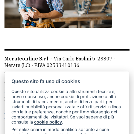
Merateonline S.r.l.
-
Via Carlo Baslini 5, 23807 -
Merate (LC)
- P.IVA 02533410136
Telefono:
039 9902881
- Whatsapp: 351 3481257 - E-
mail: redazione@merateonline.it
Questo sito fa uso di cookies
La redazione
CasateOnline
LeccoOnline
RSS
Questo sito utilizza cookie o altri strumenti tecnici e,
previo consenso, anche cookie di profilazione o altri
Made by
VIP
strumenti di tracciamento, anche di terze parti, per
inviarti pubblicità personalizzata e offrirti servizi in linea
Privacy policy
Cookie policy
con le tue preferenze, nonché per il monitoraggio dei
comportamenti dei visitatori. Se vuoi saperne di più
Rivedi le tue scelte sui cookie
consulta la
cookie policy
.
Per selezionare in modo analitico soltanto alcune