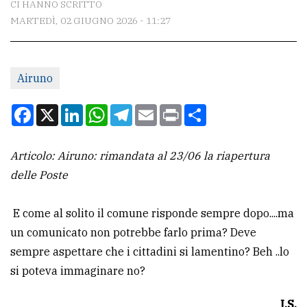
CI HANNO SCRITTO
MARTEDÌ, 02 GIUGNO 2026 - 11:27
CONTATTI
La
Airuno
redazione
Scrivici
Facebook
X
LinkedIn
WhatsApp
Telegram
Email
Print
Condividi
Per
la
Articolo: Airuno: rimandata al 23/06 la riapertura
tua
delle Poste
pubblicità
E come al solito il comune risponde sempre dopo....ma
un comunicato non potrebbe farlo prima? Deve
CERCA
sempre aspettare che i cittadini si lamentino? Beh ..lo
Cerca
si poteva immaginare no?
per
I.S.
comune