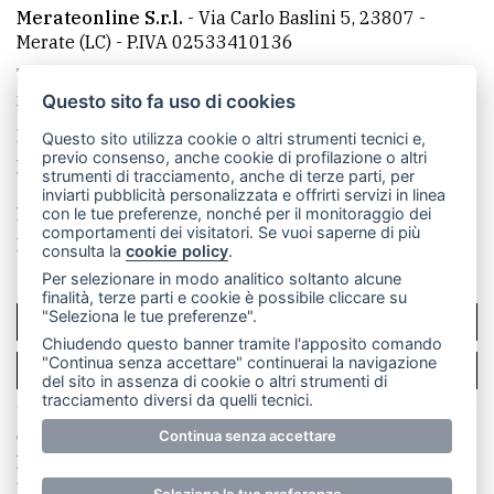
Merateonline S.r.l.
-
Via Carlo Baslini 5, 23807 -
Merate (LC)
- P.IVA 02533410136
Telefono:
039 9902881
- Whatsapp: 351 3481257 - E-
mail: redazione@merateonline.it
Questo sito fa uso di cookies
La redazione
CasateOnline
LeccoOnline
RSS
Questo sito utilizza cookie o altri strumenti tecnici e,
previo consenso, anche cookie di profilazione o altri
Made by
VIP
strumenti di tracciamento, anche di terze parti, per
inviarti pubblicità personalizzata e offrirti servizi in linea
Privacy policy
Cookie policy
con le tue preferenze, nonché per il monitoraggio dei
comportamenti dei visitatori. Se vuoi saperne di più
Rivedi le tue scelte sui cookie
consulta la
cookie policy
.
Per selezionare in modo analitico soltanto alcune
finalità, terze parti e cookie è possibile cliccare su
"Seleziona le tue preferenze".
SCRIVICI
Chiudendo questo banner tramite l'apposito comando
"Continua senza accettare" continuerai la navigazione
PER LA TUA PUBBLICITÀ
del sito in assenza di cookie o altri strumenti di
tracciamento diversi da quelli tecnici.
© Copyright Merateonline S.r.l. - Tutti i diritti riservati.
Continua senza accettare
E' proibita la riproduzione e pubblicazione anche
parziale di testi, articoli e immagini senza la