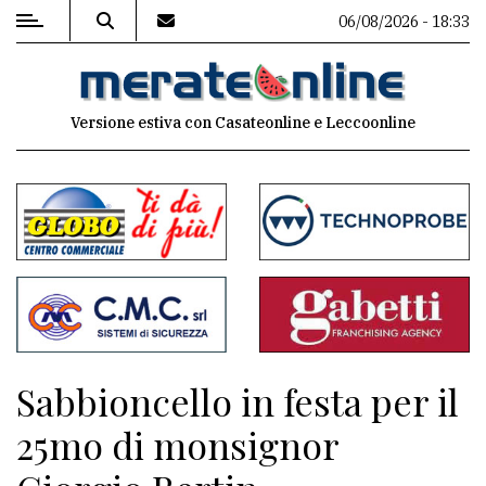
06/08/2026 - 18:33
MENU
Versione estiva con Casateonline e Leccoonline
Editoriale
e
commenti
Contenuti
del
sito
Appuntamenti
Sabbioncello in festa per il
Associazioni
25mo di monsignor
Meteo