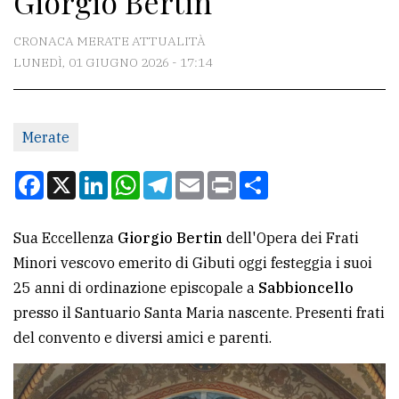
Giorgio Bertin
CONTATTI
CRONACA MERATE ATTUALITÀ
LUNEDÌ, 01 GIUGNO 2026 - 17:14
La
redazione
Merate
Scrivici
Per
Facebook
X
LinkedIn
WhatsApp
Telegram
Email
Print
Condividi
la
tua
Sua Eccellenza
Giorgio Bertin
dell'Opera dei Frati
pubblicità
Minori vescovo emerito di Gibuti oggi festeggia i suoi
25 anni di ordinazione episcopale a
Sabbioncello
CERCA
presso il Santuario Santa Maria nascente. Presenti frati
del convento e diversi amici e parenti.
Cerca
per
comune