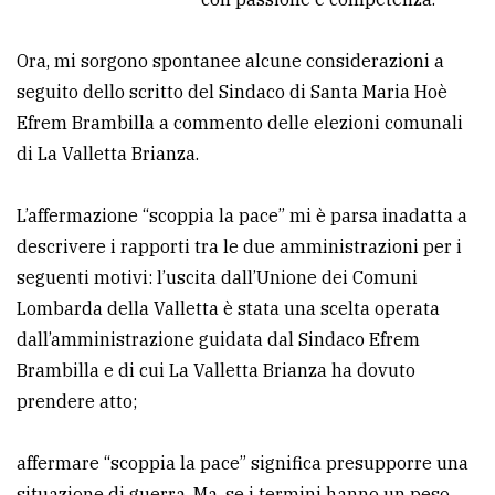
Ricerca
Ora, mi sorgono spontanee alcune considerazioni a
avanzata
seguito dello scritto del Sindaco di Santa Maria Hoè
Efrem Brambilla a commento delle elezioni comunali
LE
di La Valletta Brianza.
ALTRE
TESTATE
L’affermazione “scoppia la pace” mi è parsa inadatta a
descrivere i rapporti tra le due amministrazioni per i
seguenti motivi: l’uscita dall’Unione dei Comuni
Lombarda della Valletta è stata una scelta operata
dall’amministrazione guidata dal Sindaco Efrem
PRIVACY
Brambilla e di cui La Valletta Brianza ha dovuto
prendere atto;
Privacy
policy
affermare “scoppia la pace” significa presupporre una
Cookie
situazione di guerra. Ma, se i termini hanno un peso,