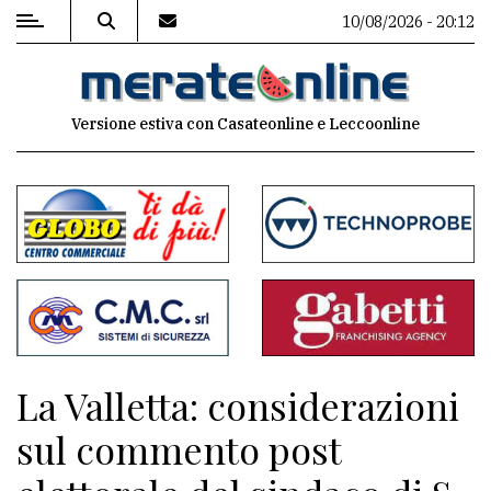
10/08/2026 - 20:12
MENU
Versione estiva con Casateonline e Leccoonline
Editoriale
e
commenti
Contenuti
del
sito
Appuntamenti
La Valletta: considerazioni
Associazioni
sul commento post
Meteo