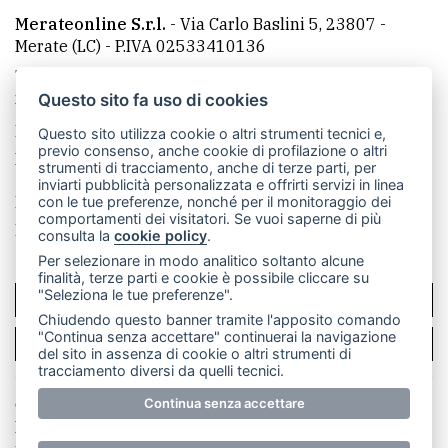
Merateonline S.r.l.
-
Via Carlo Baslini 5, 23807 -
Merate (LC)
- P.IVA 02533410136
Telefono:
039 9902881
- Whatsapp: 351 3481257 - E-
mail: redazione@merateonline.it
Questo sito fa uso di cookies
La redazione
CasateOnline
LeccoOnline
RSS
Questo sito utilizza cookie o altri strumenti tecnici e,
previo consenso, anche cookie di profilazione o altri
Made by
VIP
strumenti di tracciamento, anche di terze parti, per
inviarti pubblicità personalizzata e offrirti servizi in linea
Privacy policy
Cookie policy
con le tue preferenze, nonché per il monitoraggio dei
comportamenti dei visitatori. Se vuoi saperne di più
Rivedi le tue scelte sui cookie
consulta la
cookie policy
.
Per selezionare in modo analitico soltanto alcune
finalità, terze parti e cookie è possibile cliccare su
"Seleziona le tue preferenze".
SCRIVICI
Chiudendo questo banner tramite l'apposito comando
"Continua senza accettare" continuerai la navigazione
PER LA TUA PUBBLICITÀ
del sito in assenza di cookie o altri strumenti di
tracciamento diversi da quelli tecnici.
© Copyright Merateonline S.r.l. - Tutti i diritti riservati.
Continua senza accettare
E' proibita la riproduzione e pubblicazione anche