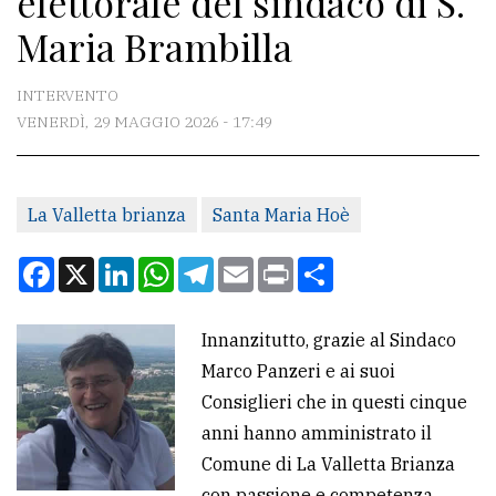
elettorale del sindaco di S.
Maria Brambilla
CONTATTI
INTERVENTO
La
VENERDÌ, 29 MAGGIO 2026 - 17:49
redazione
Scrivici
Per
La Valletta brianza
Santa Maria Hoè
la
Facebook
X
LinkedIn
WhatsApp
Telegram
Email
Print
Condividi
tua
pubblicità
Innanzitutto, grazie al Sindaco
Marco Panzeri e ai suoi
CERCA
Consiglieri che in questi cinque
Cerca
anni hanno amministrato il
per
Comune di La Valletta Brianza
comune
con passione e competenza.