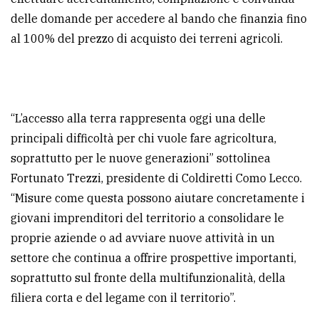
delle domande per accedere al bando che finanzia fino
Ricerca
al 100% del prezzo di acquisto dei terreni agricoli.
avanzata
LE
ALTRE
TESTATE
“L’accesso alla terra rappresenta oggi una delle
principali difficoltà per chi vuole fare agricoltura,
soprattutto per le nuove generazioni” sottolinea
Fortunato Trezzi, presidente di Coldiretti Como Lecco.
“Misure come questa possono aiutare concretamente i
giovani imprenditori del territorio a consolidare le
PRIVACY
proprie aziende o ad avviare nuove attività in un
settore che continua a offrire prospettive importanti,
Privacy
soprattutto sul fronte della multifunzionalità, della
policy
filiera corta e del legame con il territorio”.
Cookie