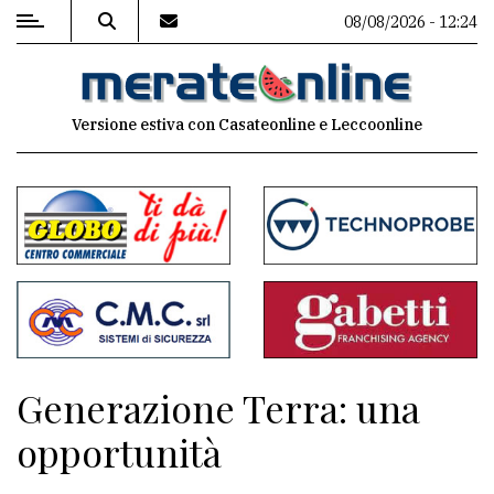
08/08/2026 - 12:24
MENU
Versione estiva con Casateonline e Leccoonline
Editoriale
e
commenti
Contenuti
del
sito
Appuntamenti
Generazione Terra: una
Associazioni
opportunità
Meteo