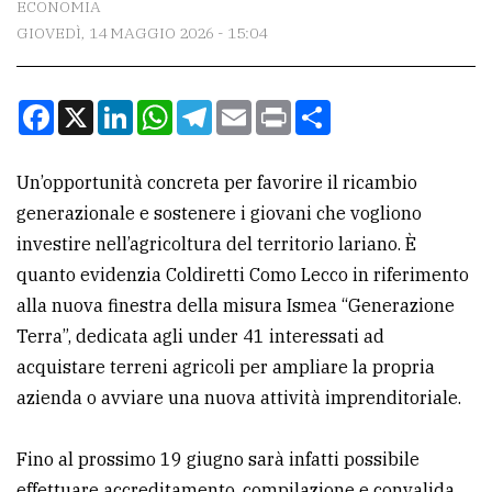
ECONOMIA
GIOVEDÌ, 14 MAGGIO 2026 - 15:04
CONTATTI
La
Facebook
X
LinkedIn
WhatsApp
Telegram
Email
Print
Condividi
redazione
Scrivici
Un’opportunità concreta per favorire il ricambio
Per
generazionale e sostenere i giovani che vogliono
la
investire nell’agricoltura del territorio lariano. È
tua
quanto evidenzia Coldiretti Como Lecco in riferimento
pubblicità
alla nuova finestra della misura Ismea “Generazione
Terra”, dedicata agli under 41 interessati ad
acquistare terreni agricoli per ampliare la propria
CERCA
azienda o avviare una nuova attività imprenditoriale.
Cerca
per
Fino al prossimo 19 giugno sarà infatti possibile
comune
effettuare accreditamento, compilazione e convalida