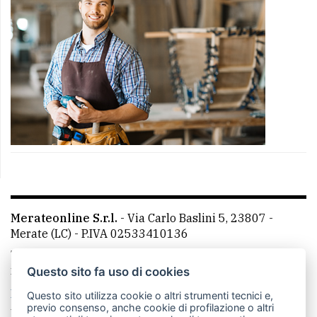
Merateonline S.r.l.
-
Via Carlo Baslini 5, 23807 -
Merate (LC)
- P.IVA 02533410136
Telefono:
039 9902881
- Whatsapp: 351 3481257 - E-
mail: redazione@merateonline.it
Questo sito fa uso di cookies
La redazione
CasateOnline
LeccoOnline
RSS
Questo sito utilizza cookie o altri strumenti tecnici e,
previo consenso, anche cookie di profilazione o altri
Made by
VIP