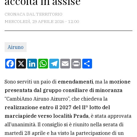
accolta in assise
CONTATTI
CRONACA DAL TERRITORIO
MERCOLEDÌ, 29 APRILE 2026 - 12:00
La
redazione
Airuno
Scrivici
Per
Facebook
X
LinkedIn
WhatsApp
Telegram
Email
Print
Condividi
la
tua
Sono serviti un paio di
emendamenti
, ma la
mozione
pubblicità
presentata dal gruppo consiliare di minoranza
“CambiAmo Airuno Aizurro”, che chiedeva la
CERCA
realizzazione entro il 2027 del II° lotto del
marciapiede verso località Prada
, è stata approvata
Cerca
all’unanimità. Il consiglio si è riunito nella serata di
per
martedì 28 aprile e ha visto la partecipazione di un
comune