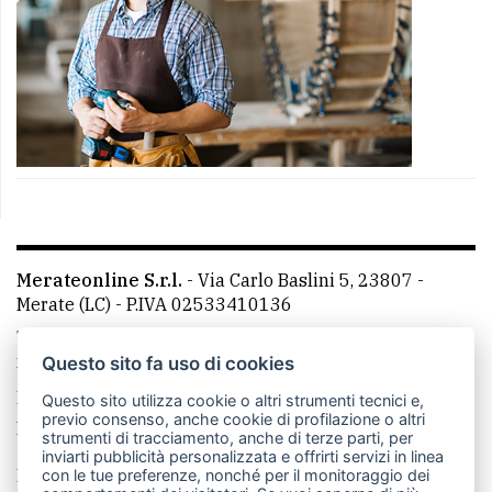
Merateonline S.r.l.
-
Via Carlo Baslini 5, 23807 -
Merate (LC)
- P.IVA 02533410136
Telefono:
039 9902881
- Whatsapp: 351 3481257 - E-
mail: redazione@merateonline.it
Questo sito fa uso di cookies
La redazione
CasateOnline
LeccoOnline
RSS
Questo sito utilizza cookie o altri strumenti tecnici e,
previo consenso, anche cookie di profilazione o altri
Made by
VIP
strumenti di tracciamento, anche di terze parti, per
inviarti pubblicità personalizzata e offrirti servizi in linea
Privacy policy
Cookie policy
con le tue preferenze, nonché per il monitoraggio dei