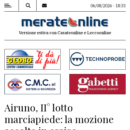
06/08/2026 - 18:33
MENU
Versione estiva con Casateonline e Leccoonline
Editoriale
e
commenti
Contenuti
del
sito
Appuntamenti
Airuno, II° lotto
Associazioni
marciapiede: la mozione
Meteo