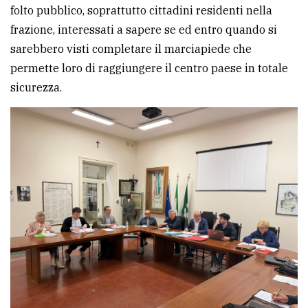
folto pubblico, soprattutto cittadini residenti nella
Ricerca
frazione, interessati a sapere se ed entro quando si
avanzata
sarebbero visti completare il marciapiede che
permette loro di raggiungere il centro paese in totale
sicurezza.
LE
ALTRE
TESTATE
PRIVACY
Privacy
policy
Cookie