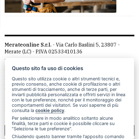
Merateonline S.r.l.
-
Via Carlo Baslini 5, 23807 -
Merate (LC)
- P.IVA 02533410136
Telefono:
039 9902881
- Whatsapp: 351 3481257 - E-
mail: redazione@merateonline.it
Questo sito fa uso di cookies
La redazione
CasateOnline
LeccoOnline
RSS
Questo sito utilizza cookie o altri strumenti tecnici e,
previo consenso, anche cookie di profilazione o altri
Made by
VIP
strumenti di tracciamento, anche di terze parti, per
inviarti pubblicità personalizzata e offrirti servizi in linea
Privacy policy
Cookie policy
con le tue preferenze, nonché per il monitoraggio dei
comportamenti dei visitatori. Se vuoi saperne di più
Rivedi le tue scelte sui cookie
consulta la
cookie policy
.
Per selezionare in modo analitico soltanto alcune
finalità, terze parti e cookie è possibile cliccare su
"Seleziona le tue preferenze".
SCRIVICI
Chiudendo questo banner tramite l'apposito comando