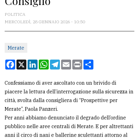
Consiglio
CONTATTI
POLITICA
MERCOLEDÌ, 28 GENNAIO 2026 - 10:50
La
redazione
Merate
Scrivici
Per
Facebook
X
LinkedIn
WhatsApp
Telegram
Email
Print
Condividi
la
tua
Confessiamo di aver ascoltato con un brivido di
pubblicità
piacere la lettura dell’interrogazione sulla sicurezza in
città, svolta dalla consigliera di “Prospettive per
CERCA
Merate”, Paola Panzeri.
Per anni abbiamo denunciato il degrado dell’ordine
Cerca
pubblico nelle aree centrali di Merate. E per altrettanti
per
anni il circo di nani e ballerine sculettanti attorno al
comune