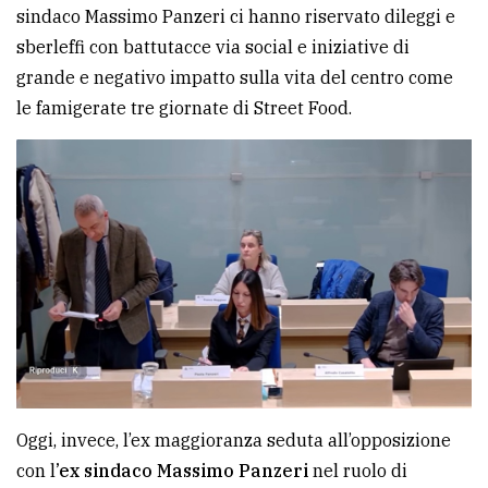
sindaco Massimo Panzeri ci hanno riservato dileggi e
Ricerca
sberleffi con battutacce via social e iniziative di
avanzata
grande e negativo impatto sulla vita del centro come
le famigerate tre giornate di Street Food.
LE
ALTRE
TESTATE
PRIVACY
Privacy
policy
Oggi, invece, l’ex maggioranza seduta all’opposizione
con l
’ex sindaco Massimo Panzeri
nel ruolo di
Cookie