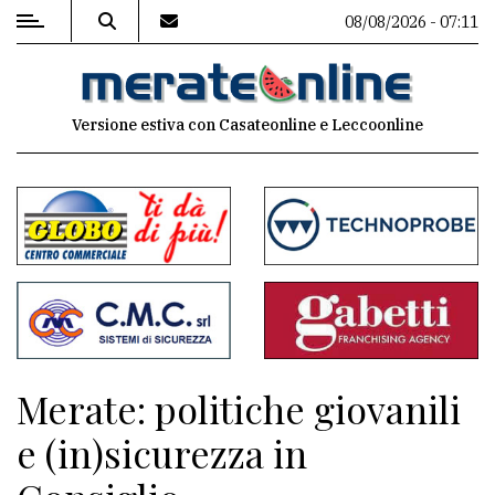
08/08/2026 - 07:11
MENU
Versione estiva con Casateonline e Leccoonline
Editoriale
e
commenti
Contenuti
del
sito
Appuntamenti
Merate: politiche giovanili
Associazioni
e (in)sicurezza in
Meteo