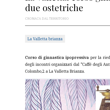
due ostetriche
La
redazione
CRONACA DAL TERRITORIO
Scrivici
Per
La Valletta brianza
la
tua
pubblicità
Corso di ginnastica ipopressiva
per la ried
degli incontri organizzati dal "Caffé degli An
Colombo,2 a La Valletta Brianza.
CERCA
Cerca
per
comune
Ricerca