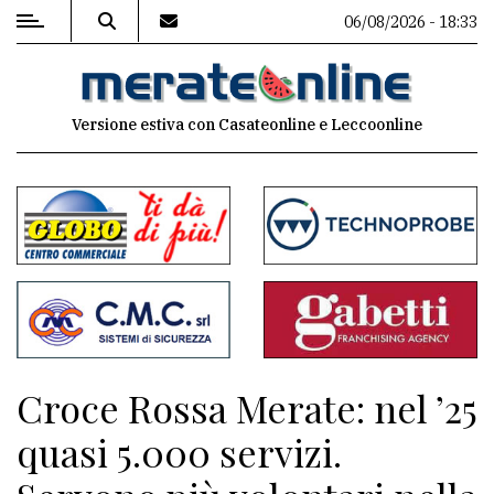
06/08/2026 - 18:33
MENU
Versione estiva con Casateonline e Leccoonline
Editoriale
e
commenti
Contenuti
del
sito
Appuntamenti
Croce Rossa Merate: nel ’25
Associazioni
quasi 5.000 servizi.
Meteo