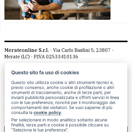
Merateonline S.r.l.
-
Via Carlo Baslini 5, 23807 -
Merate (LC)
- P.IVA 02533410136
Telefono:
039 9902881
- Whatsapp: 351 3481257 - E-
mail: redazione@merateonline.it
Questo sito fa uso di cookies
La redazione
CasateOnline
LeccoOnline
RSS
Questo sito utilizza cookie o altri strumenti tecnici e,
previo consenso, anche cookie di profilazione o altri
Made by
VIP
strumenti di tracciamento, anche di terze parti, per
inviarti pubblicità personalizzata e offrirti servizi in linea
Privacy policy
Cookie policy
con le tue preferenze, nonché per il monitoraggio dei
comportamenti dei visitatori. Se vuoi saperne di più
Rivedi le tue scelte sui cookie
consulta la
cookie policy
.
Per selezionare in modo analitico soltanto alcune
finalità, terze parti e cookie è possibile cliccare su
"Seleziona le tue preferenze".
SCRIVICI