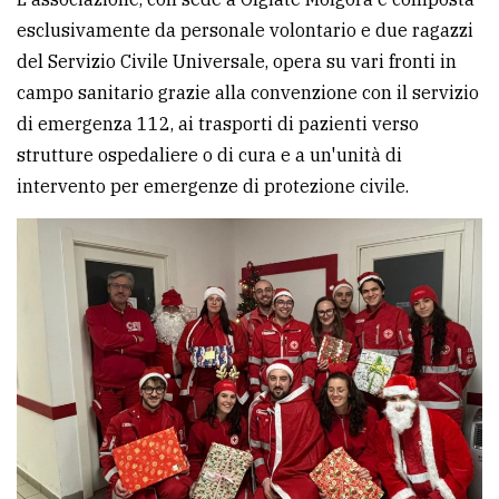
esclusivamente da personale volontario e due ragazzi
Ricerca
del Servizio Civile Universale, opera su vari fronti in
avanzata
campo sanitario grazie alla convenzione con il servizio
di emergenza 112, ai trasporti di pazienti verso
LE
strutture ospedaliere o di cura e a un'unità di
ALTRE
TESTATE
intervento per emergenze di protezione civile.
PRIVACY
Privacy
policy
Cookie