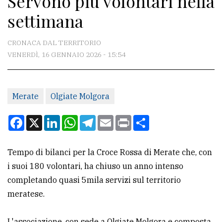
Servono più volontari nella
settimana
CONTATTI
CRONACA DAL TERRITORIO
La
VENERDÌ, 16 GENNAIO 2026 - 15:54
redazione
Scrivici
Per
Merate
Olgiate Molgora
la
Facebook
X
LinkedIn
WhatsApp
Telegram
Email
Print
Condividi
tua
pubblicità
Tempo di bilanci per la Croce Rossa di Merate che, con
i suoi 180 volontari, ha chiuso un anno intenso
CERCA
completando quasi 5mila servizi sul territorio
Cerca
meratese.
per
comune
L'associazione, con sede a Olgiate Molgora e composta