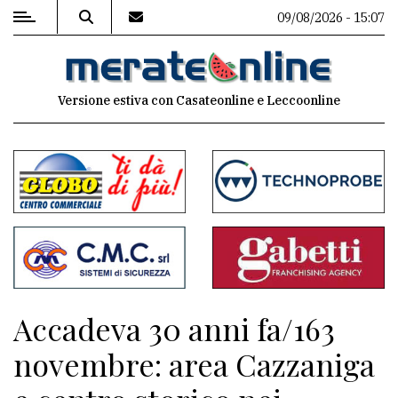
09/08/2026 - 15:07
MENU
Versione estiva con Casateonline e Leccoonline
Editoriale
e
commenti
Contenuti
del
sito
Appuntamenti
Accadeva 30 anni fa/163
Associazioni
novembre: area Cazzaniga
Meteo