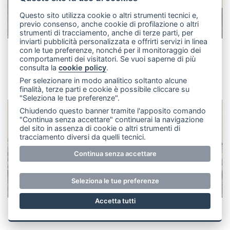
Questo sito utilizza cookie o altri strumenti tecnici e,
previo consenso, anche cookie di profilazione o altri
strumenti di tracciamento, anche di terze parti, per
inviarti pubblicità personalizzata e offrirti servizi in linea
con le tue preferenze, nonché per il monitoraggio dei
Le finaliste della quinta edizione del trofeo Bossi &
comportamenti dei visitatori. Se vuoi saperne di più
consulta la
cookie policy
.
Dozio di Brivio di pallavolo.
Per selezionare in modo analitico soltanto alcune
finalità, terze parti e cookie è possibile cliccare su
"Seleziona le tue preferenze".
Chiudendo questo banner tramite l'apposito comando
"Continua senza accettare" continuerai la navigazione
del sito in assenza di cookie o altri strumenti di
tracciamento diversi da quelli tecnici.
Continua senza accettare
Seleziona le tue preferenze
Accetta tutti
Il gruppo di rugby giovanile di Velate (Usmate).