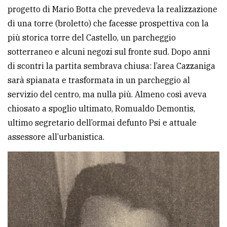
progetto di Mario Botta che prevedeva la realizzazione
Ricerca
di una torre (broletto) che facesse prospettiva con la
avanzata
più storica torre del Castello, un parcheggio
sotterraneo e alcuni negozi sul fronte sud. Dopo anni
di scontri la partita sembrava chiusa: l’area Cazzaniga
LE
ALTRE
sarà spianata e trasformata in un parcheggio al
TESTATE
servizio del centro, ma nulla più. Almeno così aveva
chiosato a spoglio ultimato, Romualdo Demontis,
ultimo segretario dell’ormai defunto Psi e attuale
assessore all’urbanistica.
PRIVACY
Privacy
policy
Cookie