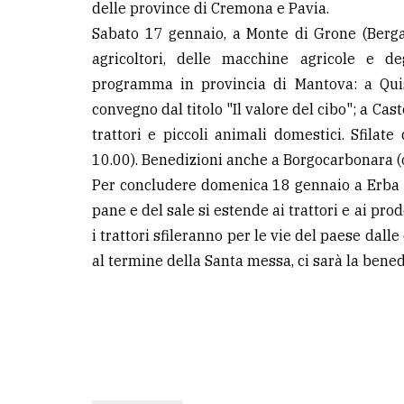
delle province di Cremona e Pavia.
avanzata
Sabato 17 gennaio, a Monte di Grone (Berga
agricoltori, delle macchine agricole e de
LE
programma in provincia di Mantova: a Quist
ALTRE
TESTATE
convegno dal titolo "Il valore del cibo"; a Cas
trattori e piccoli animali domestici. Sfilate
10.00). Benedizioni anche a Borgocarbonara (o
Per concludere domenica 18 gennaio a Erba s
pane e del sale si estende ai trattori e ai pro
i trattori sfileranno per le vie del paese dall
PRIVACY
al termine della Santa messa, ci sarà la bened
Privacy
policy
Cookie
policy