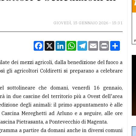
GIOVEDÌ, 15 GENNAIO 2026 - 15:31
Facebook
X
LinkedIn
WhatsApp
Telegram
Email
Print
Condiv
ilate dei mezzi agricoli, dalla benedizione del fuoco a
ì gli agricoltori Coldiretti si preparano a celebrare
el sottolineare che domani, venerdì 16 gennaio,
à in due cascine del territorio più a Ovest dell'area
edizione degli animali: il primo appuntamento è alle
i Cascina Mereghetti ad Arluno e a seguire, alle ore
i Cascina Pietrasanta, a Pontevecchio di Magenta.
rogramma a partire da domani anche in diversi comuni