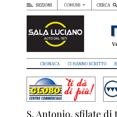
SEZIONI
CERCA
COMUNI
MENU
Editoriale
e
commenti
V
Contenuti
del
CRONACA
CI HANNO SCRITTO
E
sito
Appuntamenti
Associazioni
Meteo
S. Antonio, sfilate di
CONTATTI