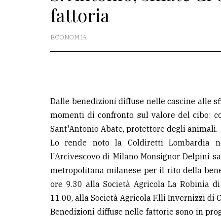
fattoria
La
redazione
ECONOMIA
Scrivici
Per
la
tua
Dalle benedizioni diffuse nelle cascine alle sf
pubblicità
momenti di confronto sul valore del cibo: cos
Sant'Antonio Abate, protettore degli animali.
Lo rende noto la Coldiretti Lombardia n
CERCA
l'Arcivescovo di Milano Monsignor Delpini sar
Cerca
metropolitana milanese per il rito della ben
per
ore 9.30 alla Società Agricola La Robinia d
comune
11.00, alla Società Agricola F.lli Invernizzi d
Benedizioni diffuse nelle fattorie sono in p
Ricerca