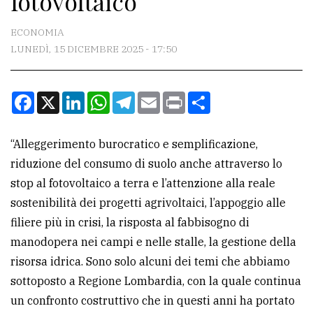
fotovoltaico
CONTATTI
ECONOMIA
LUNEDÌ, 15 DICEMBRE 2025 - 17:50
La
redazione
Facebook
X
LinkedIn
WhatsApp
Telegram
Email
Print
Condividi
Scrivici
Per
“Alleggerimento burocratico e semplificazione,
la
riduzione del consumo di suolo anche attraverso lo
tua
stop al fotovoltaico a terra e l’attenzione alla reale
pubblicità
sostenibilità dei progetti agrivoltaici, l’appoggio alle
filiere più in crisi, la risposta al fabbisogno di
CERCA
manodopera nei campi e nelle stalle, la gestione della
risorsa idrica. Sono solo alcuni dei temi che abbiamo
Cerca
sottoposto a Regione Lombardia, con la quale continua
per
un confronto costruttivo che in questi anni ha portato
comune