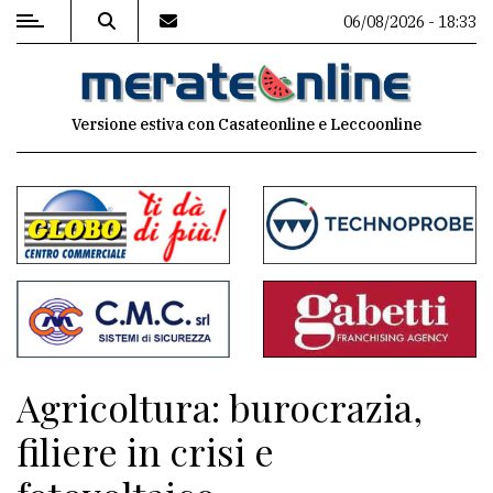
06/08/2026 - 18:33
MENU
Versione estiva con Casateonline e Leccoonline
Editoriale
e
commenti
Contenuti
del
sito
Appuntamenti
Agricoltura: burocrazia,
Associazioni
filiere in crisi e
Meteo