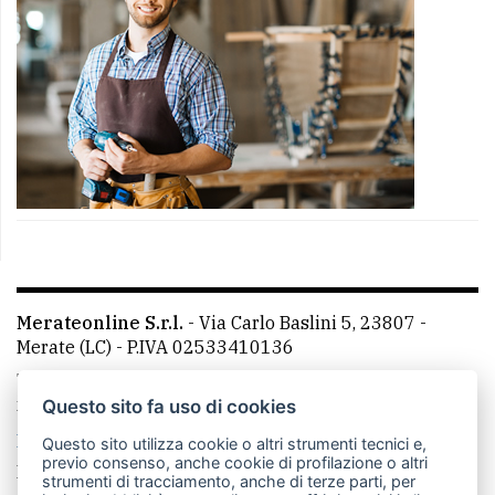
Merateonline S.r.l.
-
Via Carlo Baslini 5, 23807 -
Merate (LC)
- P.IVA 02533410136
Telefono:
039 9902881
- Whatsapp: 351 3481257 - E-
mail: redazione@merateonline.it
Questo sito fa uso di cookies
La redazione
CasateOnline
LeccoOnline
RSS
Questo sito utilizza cookie o altri strumenti tecnici e,
previo consenso, anche cookie di profilazione o altri
Made by
VIP
strumenti di tracciamento, anche di terze parti, per