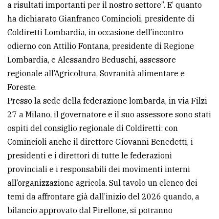
a risultati importanti per il nostro settore”. E’ quanto
Ricerca
ha dichiarato Gianfranco Comincioli, presidente di
avanzata
Coldiretti Lombardia, in occasione dell’incontro
odierno con Attilio Fontana, presidente di Regione
Lombardia, e Alessandro Beduschi, assessore
LE
ALTRE
regionale all’Agricoltura, Sovranità alimentare e
TESTATE
Foreste.
Presso la sede della federazione lombarda, in via Filzi
27 a Milano, il governatore e il suo assessore sono stati
ospiti del consiglio regionale di Coldiretti: con
Comincioli anche il direttore Giovanni Benedetti, i
presidenti e i direttori di tutte le federazioni
PRIVACY
provinciali e i responsabili dei movimenti interni
Privacy
all’organizzazione agricola. Sul tavolo un elenco dei
policy
temi da affrontare già dall’inizio del 2026 quando, a
bilancio approvato dal Pirellone, si potranno
Cookie