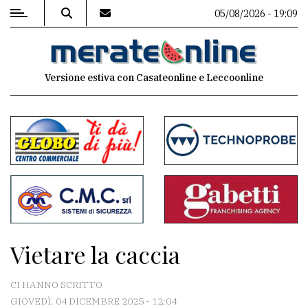
05/08/2026 - 19:09
MENU
Versione estiva con Casateonline e Leccoonline
Editoriale
e
commenti
Contenuti
del
sito
Appuntamenti
Vietare la caccia
Associazioni
CI HANNO SCRITTO
Meteo
GIOVEDÌ, 04 DICEMBRE 2025 - 12:04