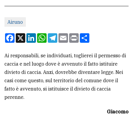
CONTATTI
Airuno
La
redazione
Facebook
X
LinkedIn
WhatsApp
Telegram
Email
Print
Condividi
Scrivici
Ai responsabili, se individuati, toglierei il permesso di
Per
caccia e nel luogo dove è avvenuto il fatto istituire
la
divieto di caccia. Anzi, dovrebbe diventare legge. Nei
tua
casi come questo, sul territorio del comune dove il
pubblicità
fatto è avvenuto, si istituisce il divieto di caccia
perenne.
CERCA
Giacomo
Cerca
per
comune