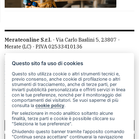
Merateonline S.r.l.
-
Via Carlo Baslini 5, 23807 -
Merate (LC)
- P.IVA 02533410136
Telefono:
039 9902881
- Whatsapp: 351 3481257 - E-
mail: redazione@merateonline.it
Questo sito fa uso di cookies
La redazione
CasateOnline
LeccoOnline
RSS
Questo sito utilizza cookie o altri strumenti tecnici e,
previo consenso, anche cookie di profilazione o altri
Made by
VIP
strumenti di tracciamento, anche di terze parti, per
inviarti pubblicità personalizzata e offrirti servizi in linea
Privacy policy
Cookie policy
con le tue preferenze, nonché per il monitoraggio dei
comportamenti dei visitatori. Se vuoi saperne di più
Rivedi le tue scelte sui cookie
consulta la
cookie policy
.
Per selezionare in modo analitico soltanto alcune
finalità, terze parti e cookie è possibile cliccare su
"Seleziona le tue preferenze".
SCRIVICI
Chiudendo questo banner tramite l'apposito comando
"Continua senza accettare" continuerai la navigazione
PER LA TUA PUBBLICITÀ