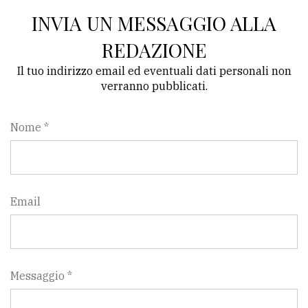
INVIA UN MESSAGGIO ALLA
Ricerca
avanzata
REDAZIONE
Il tuo indirizzo email ed eventuali dati personali non
verranno pubblicati.
LE
ALTRE
TESTATE
Nome *
Email
PRIVACY
Privacy
policy
Messaggio *
Cookie