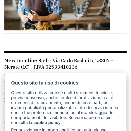
Merateonline S.r.l.
-
Via Carlo Baslini 5, 23807 -
Merate (LC)
- P.IVA 02533410136
Telefono:
039 9902881
- Whatsapp: 351 3481257 - E-
mail: redazione@merateonline.it
Questo sito fa uso di cookies
La redazione
CasateOnline
LeccoOnline
RSS
Questo sito utilizza cookie o altri strumenti tecnici e,
previo consenso, anche cookie di profilazione o altri
Made by
VIP
strumenti di tracciamento, anche di terze parti, per
inviarti pubblicità personalizzata e offrirti servizi in linea
Privacy policy
Cookie policy
con le tue preferenze, nonché per il monitoraggio dei
comportamenti dei visitatori. Se vuoi saperne di più
Rivedi le tue scelte sui cookie
consulta la
cookie policy
.
Per selezionare in modo analitico soltanto alcune