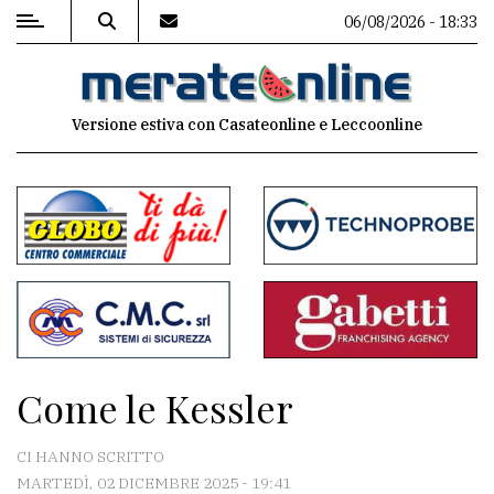
06/08/2026 - 18:33
MENU
Versione estiva con Casateonline e Leccoonline
Editoriale
e
commenti
Contenuti
del
sito
Appuntamenti
Come le Kessler
Associazioni
CI HANNO SCRITTO
Meteo
MARTEDÌ, 02 DICEMBRE 2025 - 19:41