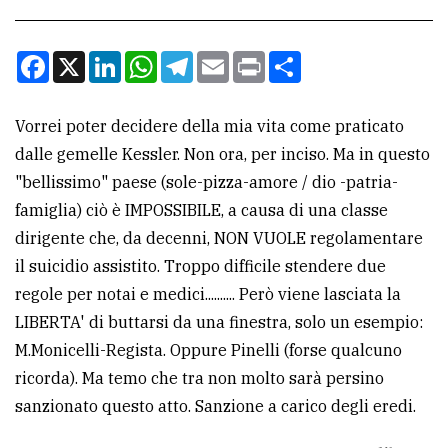
CONTATTI
Facebook
X
LinkedIn
WhatsApp
Telegram
Email
Print
Condividi
La
redazione
Vorrei poter decidere della mia vita come praticato
dalle gemelle Kessler. Non ora, per inciso. Ma in questo
Scrivici
"bellissimo" paese (sole-pizza-amore / dio -patria-
Per
famiglia) ciò è IMPOSSIBILE, a causa di una classe
la
dirigente che, da decenni, NON VUOLE regolamentare
tua
il suicidio assistito. Troppo difficile stendere due
pubblicità
regole per notai e medici.......... Però viene lasciata la
LIBERTA' di buttarsi da una finestra, solo un esempio:
CERCA
M.Monicelli-Regista. Oppure Pinelli (forse qualcuno
ricorda). Ma temo che tra non molto sarà persino
Cerca
sanzionato questo atto. Sanzione a carico degli eredi.
per
comune