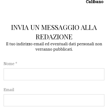
Calibano
Ricerca
avanzata
INVIA UN MESSAGGIO ALLA
LE
REDAZIONE
ALTRE
TESTATE
Il tuo indirizzo email ed eventuali dati personali non
verranno pubblicati.
Nome *
PRIVACY
Privacy
Email
policy
Cookie