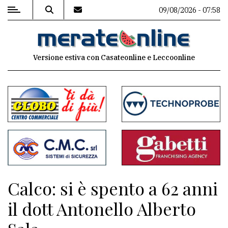
09/08/2026 - 07:58
MENU
Versione estiva con Casateonline e Leccoonline
Editoriale
e
commenti
Contenuti
del
sito
Appuntamenti
Calco: si è spento a 62 anni
Associazioni
il dott Antonello Alberto
Meteo