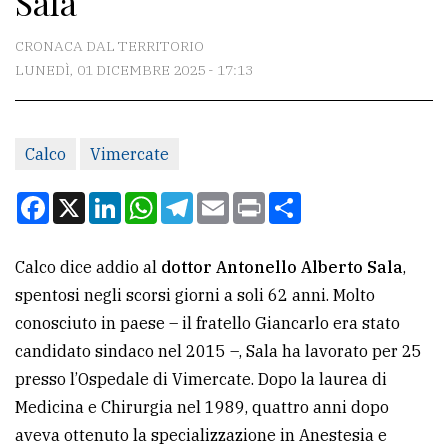
Sala
CONTATTI
CRONACA DAL TERRITORIO
LUNEDÌ, 01 DICEMBRE 2025 - 17:13
La
redazione
Calco
Vimercate
Scrivici
Per
Facebook
X
LinkedIn
WhatsApp
Telegram
Email
Print
Condividi
la
tua
Calco dice addio al
dottor Antonello Alberto Sala
,
pubblicità
spentosi negli scorsi giorni a soli 62 anni. Molto
conosciuto in paese – il fratello Giancarlo era stato
CERCA
candidato sindaco nel 2015 –, Sala ha lavorato per 25
presso l’Ospedale di Vimercate. Dopo la laurea di
Cerca
Medicina e Chirurgia nel 1989, quattro anni dopo
per
aveva ottenuto la specializzazione in Anestesia e
comune