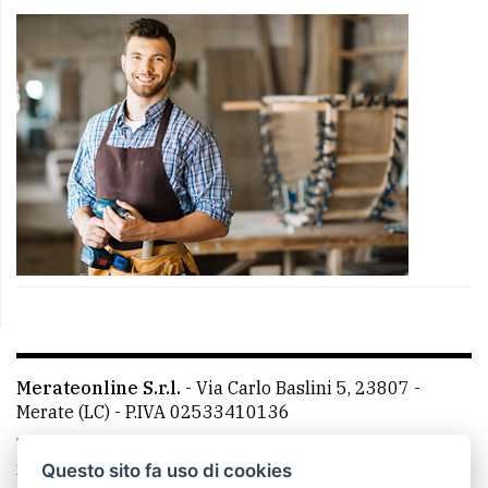
Merateonline S.r.l.
-
Via Carlo Baslini 5, 23807 -
Merate (LC)
- P.IVA 02533410136
Telefono:
039 9902881
- Whatsapp: 351 3481257 - E-
mail: redazione@merateonline.it
Questo sito fa uso di cookies