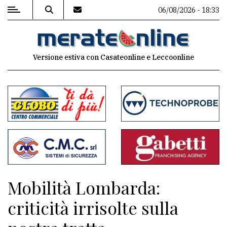
06/08/2026 - 18:33
MENU
Versione estiva con Casateonline e Leccoonline
Editoriale
e
commenti
Contenuti
del
sito
Appuntamenti
Mobilità Lombarda:
Associazioni
criticità irrisolte sulla
Meteo