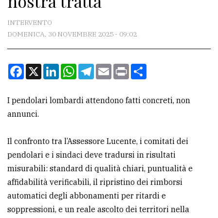
nostra tratta
CONTATTI
INTERVENTO
DOMENICA, 30 NOVEMBRE 2025 - 09:02
La
redazione
Facebook
X
LinkedIn
WhatsApp
Telegram
Email
Print
Condividi
Scrivici
Per
I pendolari lombardi attendono fatti concreti, non
la
annunci.
tua
pubblicità
Il confronto tra l’Assessore Lucente, i comitati dei
pendolari e i sindaci deve tradursi in risultati
CERCA
misurabili: standard di qualità chiari, puntualità e
affidabilità verificabili, il ripristino dei rimborsi
Cerca
automatici degli abbonamenti per ritardi e
per
soppressioni, e un reale ascolto dei territori nella
comune