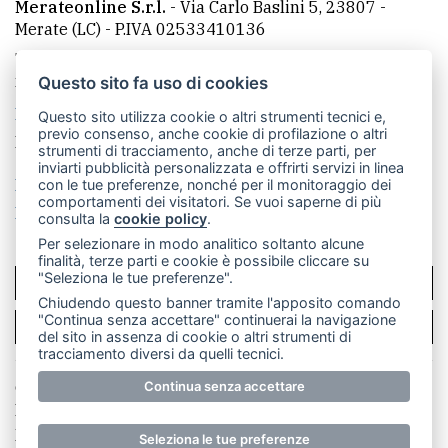
Merateonline S.r.l.
-
Via Carlo Baslini 5, 23807 -
Merate (LC)
- P.IVA 02533410136
Telefono:
039 9902881
- Whatsapp: 351 3481257 - E-
mail: redazione@merateonline.it
Questo sito fa uso di cookies
La redazione
CasateOnline
LeccoOnline
RSS
Questo sito utilizza cookie o altri strumenti tecnici e,
previo consenso, anche cookie di profilazione o altri
Made by
VIP
strumenti di tracciamento, anche di terze parti, per
inviarti pubblicità personalizzata e offrirti servizi in linea
Privacy policy
Cookie policy
con le tue preferenze, nonché per il monitoraggio dei
comportamenti dei visitatori. Se vuoi saperne di più
Rivedi le tue scelte sui cookie
consulta la
cookie policy
.
Per selezionare in modo analitico soltanto alcune
finalità, terze parti e cookie è possibile cliccare su
"Seleziona le tue preferenze".
SCRIVICI
Chiudendo questo banner tramite l'apposito comando
"Continua senza accettare" continuerai la navigazione
PER LA TUA PUBBLICITÀ
del sito in assenza di cookie o altri strumenti di
tracciamento diversi da quelli tecnici.
© Copyright Merateonline S.r.l. - Tutti i diritti riservati.
Continua senza accettare
E' proibita la riproduzione e pubblicazione anche
parziale di testi, articoli e immagini senza la
Seleziona le tue preferenze