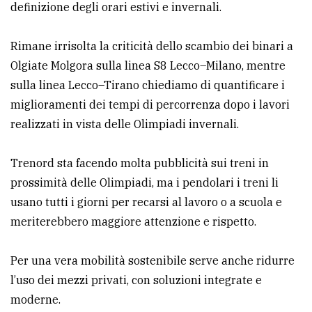
definizione degli orari estivi e invernali.
Ricerca
avanzata
Rimane irrisolta la criticità dello scambio dei binari a
Olgiate Molgora sulla linea S8 Lecco–Milano, mentre
sulla linea Lecco–Tirano chiediamo di quantificare i
LE
ALTRE
miglioramenti dei tempi di percorrenza dopo i lavori
TESTATE
realizzati in vista delle Olimpiadi invernali.
Trenord sta facendo molta pubblicità sui treni in
prossimità delle Olimpiadi, ma i pendolari i treni li
usano tutti i giorni per recarsi al lavoro o a scuola e
meriterebbero maggiore attenzione e rispetto.
PRIVACY
Privacy
Per una vera mobilità sostenibile serve anche ridurre
policy
l’uso dei mezzi privati, con soluzioni integrate e
moderne.
Cookie