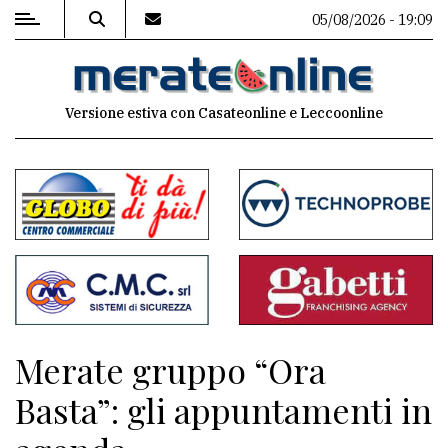
05/08/2026 - 19:09
MENU
Versione estiva con Casateonline e Leccoonline
Editoriale
e
commenti
Contenuti
del
sito
Appuntamenti
Merate gruppo “Ora
Associazioni
Basta”: gli appuntamenti in
Meteo