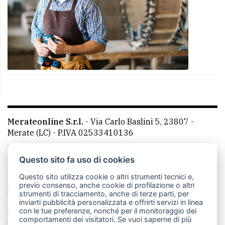
Merateonline S.r.l.
-
Via Carlo Baslini 5, 23807 -
Merate (LC)
- P.IVA 02533410136
Telefono:
039 9902881
- Whatsapp: 351 3481257 - E-
mail: redazione@merateonline.it
Questo sito fa uso di cookies
La redazione
CasateOnline
LeccoOnline
RSS
Questo sito utilizza cookie o altri strumenti tecnici e,
previo consenso, anche cookie di profilazione o altri
Made by
VIP
strumenti di tracciamento, anche di terze parti, per
inviarti pubblicità personalizzata e offrirti servizi in linea
Privacy policy
Cookie policy
con le tue preferenze, nonché per il monitoraggio dei
comportamenti dei visitatori. Se vuoi saperne di più