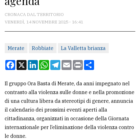
agenda
CONTATTI
CRONACA DAL TERRITORIO
VENERDÌ, 14 NOVEMBRE 2025 - 16:41
La
redazione
Merate
Robbiate
La Valletta brianza
Scrivici
Per
Facebook
X
LinkedIn
WhatsApp
Telegram
Email
Print
Condividi
la
tua
Il gruppo Ora Basta di Merate, da anni impegnato nel
pubblicità
contrasto alla violenza sulle donne e nella promozione
di una cultura libera da stereotipi di genere, annuncia
CERCA
il calendario dei prossimi eventi aperti alla
cittadinanza, organizzati in occasione della Giornata
Cerca
internazionale per l’eliminazione della violenza contro
per
le donne.
comune