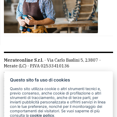
Merateonline S.r.l.
-
Via Carlo Baslini 5, 23807 -
Merate (LC)
- P.IVA 02533410136
Telefono:
039 9902881
- Whatsapp: 351 3481257 - E-
mail: redazione@merateonline.it
Questo sito fa uso di cookies
La redazione
CasateOnline
LeccoOnline
RSS
Questo sito utilizza cookie o altri strumenti tecnici e,
previo consenso, anche cookie di profilazione o altri
Made by
VIP
strumenti di tracciamento, anche di terze parti, per
inviarti pubblicità personalizzata e offrirti servizi in linea
Privacy policy
Cookie policy
con le tue preferenze, nonché per il monitoraggio dei
comportamenti dei visitatori. Se vuoi saperne di più
Rivedi le tue scelte sui cookie
consulta la
cookie policy
.