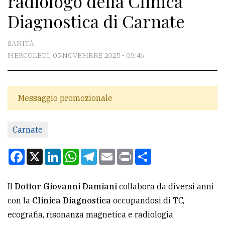
radiologo della Clinica
Diagnostica di Carnate
CONTATTI
SANITÀ
La
MERCOLEDÌ, 05 NOVEMBRE 2025 - 08:46
redazione
Scrivici
Per
Messaggio promozionale
la
tua
Carnate
pubblicità
Facebook
X
LinkedIn
WhatsApp
Telegram
Email
Print
Condividi
CERCA
Il
Dottor Giovanni Damiani
collabora da diversi anni
Cerca
con la
Clinica Diagnostica
occupandosi di TC,
per
ecografia, risonanza magnetica e radiologia
comune