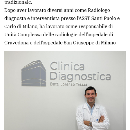
tradizionale.
Dopo aver lavorato diversi anni come Radiologo
Ricerca
diagnosta e interventista presso l’ASST Santi Paolo e
avanzata
Carlo di Milano, ha lavorato come responsabile di
Unità Complessa delle radiologie dell’ospedale di
LE
Gravedona e dell’ospedale San Giuseppe di Milano.
ALTRE
TESTATE
PRIVACY
Privacy
policy
Cookie