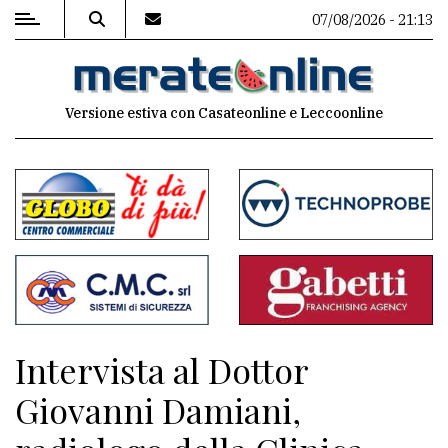
07/08/2026 - 21:13
MENU
Versione estiva con Casateonline e Leccoonline
Editoriale
e
commenti
Contenuti
del
sito
Appuntamenti
Intervista al Dottor
Associazioni
Giovanni Damiani,
Meteo