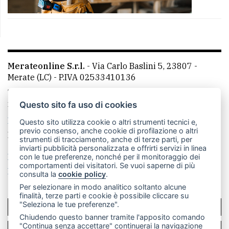
Merateonline S.r.l.
-
Via Carlo Baslini 5, 23807 -
Merate (LC)
- P.IVA 02533410136
Telefono:
039 9902881
- Whatsapp: 351 3481257 - E-
mail: redazione@merateonline.it
Questo sito fa uso di cookies
La redazione
CasateOnline
LeccoOnline
RSS
Questo sito utilizza cookie o altri strumenti tecnici e,
previo consenso, anche cookie di profilazione o altri
Made by
VIP
strumenti di tracciamento, anche di terze parti, per
inviarti pubblicità personalizzata e offrirti servizi in linea
Privacy policy
Cookie policy
con le tue preferenze, nonché per il monitoraggio dei
comportamenti dei visitatori. Se vuoi saperne di più
Rivedi le tue scelte sui cookie
consulta la
cookie policy
.
Per selezionare in modo analitico soltanto alcune
finalità, terze parti e cookie è possibile cliccare su
"Seleziona le tue preferenze".
SCRIVICI
Chiudendo questo banner tramite l'apposito comando
"Continua senza accettare" continuerai la navigazione