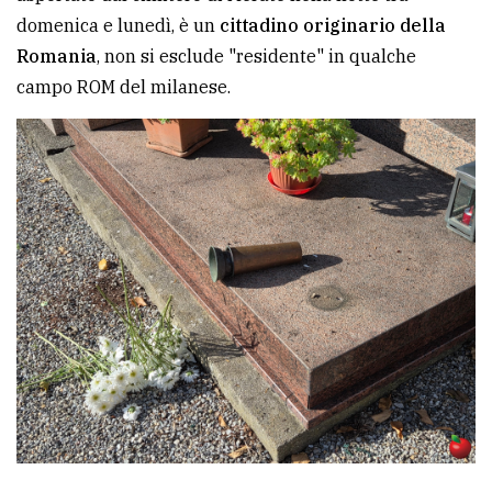
domenica e lunedì, è un
cittadino originario della
Ricerca
Romania
, non si esclude "residente" in qualche
avanzata
campo ROM del milanese.
LE
ALTRE
TESTATE
PRIVACY
Privacy
policy
Cookie