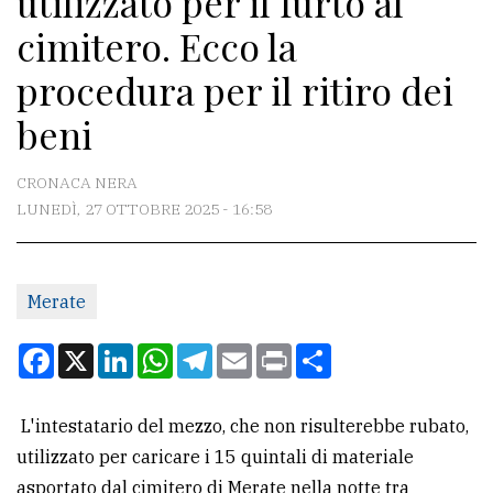
utilizzato per il furto al
cimitero. Ecco la
CONTATTI
procedura per il ritiro dei
La
beni
redazione
Scrivici
CRONACA NERA
LUNEDÌ, 27 OTTOBRE 2025 - 16:58
Per
la
tua
Merate
pubblicità
Facebook
X
LinkedIn
WhatsApp
Telegram
Email
Print
Condividi
CERCA
L'intestatario del mezzo, che non risulterebbe rubato,
Cerca
utilizzato per caricare i 15 quintali di materiale
per
asportato dal cimitero di Merate nella notte tra
comune