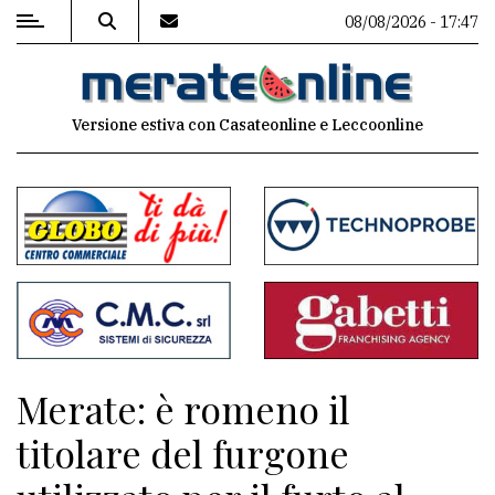
08/08/2026 - 17:47
MENU
Versione estiva con Casateonline e Leccoonline
Editoriale
e
commenti
Contenuti
del
sito
Appuntamenti
Merate: è romeno il
Associazioni
titolare del furgone
Meteo