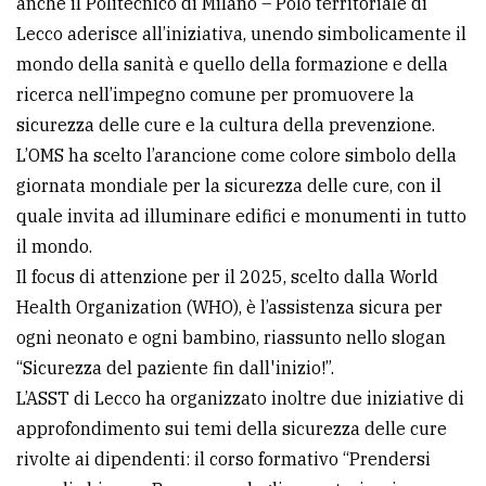
anche il Politecnico di Milano – Polo territoriale di
Lecco aderisce all’iniziativa, unendo simbolicamente il
Ricerca
mondo della sanità e quello della formazione e della
avanzata
ricerca nell’impegno comune per promuovere la
sicurezza delle cure e la cultura della prevenzione.
LE
L’OMS ha scelto l’arancione come colore simbolo della
ALTRE
TESTATE
giornata mondiale per la sicurezza delle cure, con il
quale invita ad illuminare edifici e monumenti in tutto
il mondo.
Il focus di attenzione per il 2025, scelto dalla World
Health Organization (WHO), è l’assistenza sicura per
ogni neonato e ogni bambino, riassunto nello slogan
PRIVACY
“Sicurezza del paziente fin dall'inizio!”.
Privacy
L’ASST di Lecco ha organizzato inoltre due iniziative di
policy
approfondimento sui temi della sicurezza delle cure
rivolte ai dipendenti: il corso formativo “Prendersi
Cookie