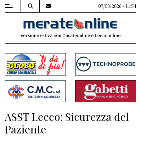
07/08/2026 - 11:54
MENU
Versione estiva con Casateonline e Leccoonline
Editoriale
e
commenti
Contenuti
del
sito
Appuntamenti
ASST Lecco: Sicurezza del
Associazioni
Paziente
Meteo