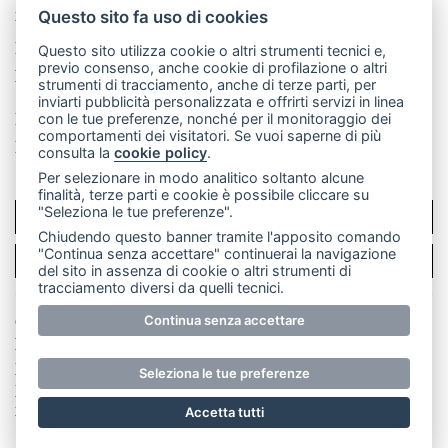
mail: redazione@merateonline.it
Questo sito fa uso di cookies
La redazione
CasateOnline
LeccoOnline
RSS
Questo sito utilizza cookie o altri strumenti tecnici e,
previo consenso, anche cookie di profilazione o altri
Made by
VIP
strumenti di tracciamento, anche di terze parti, per
inviarti pubblicità personalizzata e offrirti servizi in linea
Privacy policy
Cookie policy
con le tue preferenze, nonché per il monitoraggio dei
comportamenti dei visitatori. Se vuoi saperne di più
Rivedi le tue scelte sui cookie
consulta la
cookie policy
.
Per selezionare in modo analitico soltanto alcune
finalità, terze parti e cookie è possibile cliccare su
"Seleziona le tue preferenze".
SCRIVICI
Chiudendo questo banner tramite l'apposito comando
"Continua senza accettare" continuerai la navigazione
PER LA TUA PUBBLICITÀ
del sito in assenza di cookie o altri strumenti di
tracciamento diversi da quelli tecnici.
© Copyright Merateonline S.r.l. - Tutti i diritti riservati.
Continua senza accettare
E' proibita la riproduzione e pubblicazione anche
parziale di testi, articoli e immagini senza la
Seleziona le tue preferenze
preventiva autorizzazione scritta dell'editore. RI Lecco
numero Rea LC 291.277 - Capitale sociale 10.329,14 €
Accetta tutti