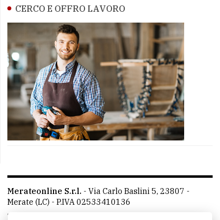
CERCO E OFFRO LAVORO
Merateonline S.r.l.
-
Via Carlo Baslini 5, 23807 -
Merate (LC)
- P.IVA 02533410136
Telefono:
039 9902881
- Whatsapp: 351 3481257 - E-