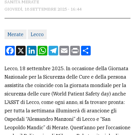
SANITÀ MERATE
GIOVEDÌ, 18 SETTEMBRE 2025 - 16:44
CONTATTI
La
Merate
Lecco
redazione
Scrivici
Facebook
X
LinkedIn
WhatsApp
Telegram
Email
Print
Condividi
Per
la
Lecco, 18 settembre 2025. In occasione della Giornata
tua
Nazionale per la Sicurezza delle Cure e della persona
pubblicità
assistita che coincide con la giornata mondiale per la
sicurezza delle cure (World Patient Safety day) anche
L’ASST di Lecco, come ogni anno, si fa trovare pronta:
CERCA
per tutta la settimana illuminerà di arancione gli
Cerca
Ospedali “Alessandro Manzoni” di Lecco e “San
per
Leopoldo Mandic” di Merate. Quest’anno per l’occasione
comune