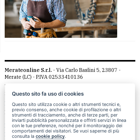
Merateonline S.r.l.
-
Via Carlo Baslini 5, 23807 -
Merate (LC)
- P.IVA 02533410136
Telefono:
039 9902881
- Whatsapp: 351 3481257 - E-
mail: redazione@merateonline.it
Questo sito fa uso di cookies
La redazione
CasateOnline
LeccoOnline
RSS
Questo sito utilizza cookie o altri strumenti tecnici e,
previo consenso, anche cookie di profilazione o altri
Made by
VIP
strumenti di tracciamento, anche di terze parti, per
inviarti pubblicità personalizzata e offrirti servizi in linea
Privacy policy
Cookie policy
con le tue preferenze, nonché per il monitoraggio dei
comportamenti dei visitatori. Se vuoi saperne di più
Rivedi le tue scelte sui cookie
consulta la
cookie policy
.