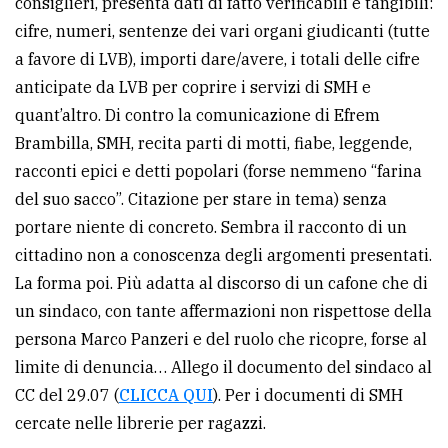
consiglieri, presenta dati di fatto verificabili e tangibili:
cifre, numeri, sentenze dei vari organi giudicanti (tutte
Ricerca
a favore di LVB), importi dare/avere, i totali delle cifre
avanzata
anticipate da LVB per coprire i servizi di SMH e
quant’altro. Di contro la comunicazione di Efrem
LE
Brambilla, SMH, recita parti di motti, fiabe, leggende,
ALTRE
TESTATE
racconti epici e detti popolari (forse nemmeno “farina
del suo sacco”. Citazione per stare in tema) senza
portare niente di concreto. Sembra il racconto di un
cittadino non a conoscenza degli argomenti presentati.
La forma poi. Più adatta al discorso di un cafone che di
un sindaco, con tante affermazioni non rispettose della
PRIVACY
persona Marco Panzeri e del ruolo che ricopre, forse al
Privacy
limite di denuncia… Allego il documento del sindaco al
policy
CC del 29.07 (
CLICCA QUI
). Per i documenti di SMH
cercate nelle librerie per ragazzi.
Cookie