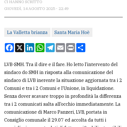
CI HANNO SCRITTO
GIOVEDÌ, 14 AGOSTO 2025 - 22:49
CONTATTI
La
La Valletta brianza
Santa Maria Hoè
redazione
Scrivici
Facebook
X
LinkedIn
WhatsApp
Telegram
Email
Print
Condividi
Per
la
LVB-SMH. Tra il dire e il fare. Ho letto l’intervento del
tua
sindaco do SMH in risposta alla comunicazione del
pubblicità
sindaco di LVB inerente la situazione aggiornata tra i 2
Comuni e tra i 2 Comuni e l’Unione, in liquidazione.
Senza dover scavare troppo in profondità la differenza
CERCA
tra i 2 comunicati salta all’occhio immediatamente. La
Cerca
comunicazione di Marco Panzeri, LVB, portata in
per
Consiglio comunale il 29.07 ed accolta da tutti i
comune