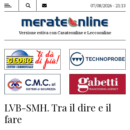
07/08/2026 - 21:13
MENU
Versione estiva con Casateonline e Leccoonline
Editoriale
e
commenti
Contenuti
del
sito
Appuntamenti
LVB-SMH. Tra il dire e il
Associazioni
fare
Meteo