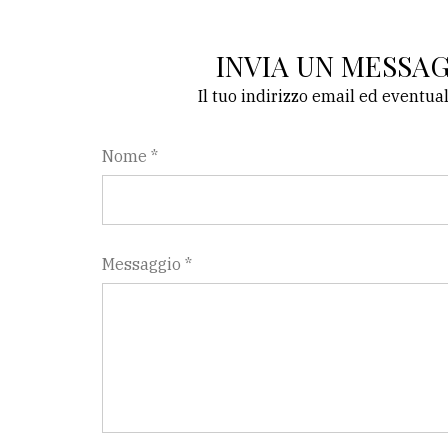
avanzata
INVIA UN MESSA
LE
Il tuo indirizzo email ed eventua
ALTRE
TESTATE
Nome *
Messaggio *
PRIVACY
Privacy
policy
Cookie
policy