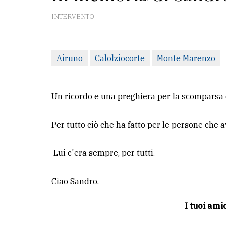
INTERVENTO
La
redazione
Scrivici
Airuno
Calolziocorte
Monte Marenzo
Per
la
Un ricordo e una preghiera per la scomparsa 
tua
pubblicità
Per tutto ciò che ha fatto per le persone che 
CERCA
Lui c'era sempre, per tutti.
Cerca
Ciao Sandro,
per
comune
I tuoi am
Ricerca