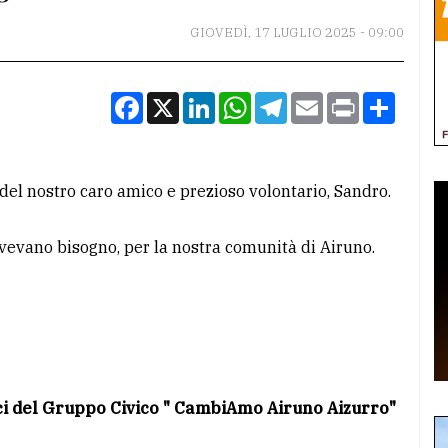
GIOVEDÌ, 17 LUGLIO 2025 - 09:00
Facebook
X
LinkedIn
WhatsApp
Telegram
Email
Print
Condiv
del nostro caro amico e prezioso volontario, Sandro.
avevano bisogno, per la nostra comunità di Airuno.
ici del Gruppo Civico " CambiAmo Airuno Aizurro"