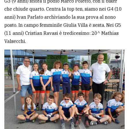
G3 (9 anni) sfiora il podio Marco Poletto, con il biker
che chiude quarto. Centra la top ten, siamo nei G4 (10
Ricerca
anni) Ivan Parlato archiviando la sua prova al nono
avanzata
posto. In campo femminile Giulia Villa è sesta. Nei G5
(11 anni) Cristian Ravasi è tredicesimo: 20^ Mathias
LE
Valsecchi.
ALTRE
TESTATE
PRIVACY
Privacy
policy
Cookie