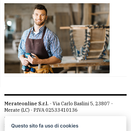
Merateonline S.r.l.
-
Via Carlo Baslini 5, 23807 -
Merate (LC)
- P.IVA 02533410136
Telefono:
039 9902881
- Whatsapp: 351 3481257 - E-
mail: redazione@merateonline.it
Questo sito fa uso di cookies