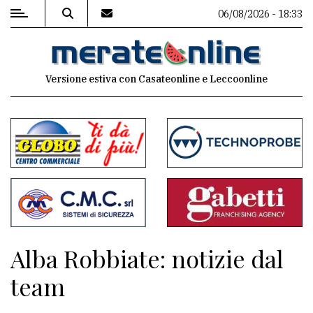
06/08/2026 - 18:33
MENU
Versione estiva con Casateonline e Leccoonline
Editoriale
e
commenti
Contenuti
del
sito
Appuntamenti
Alba Robbiate: notizie dal
Associazioni
team
Meteo