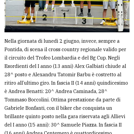
Nella giornata di lunedì 2 giugno, invece, sempre a
Pontida, di scena il cross country regionale valido per
il circuito del Trofeo Lombardia e del Bg Cup. Negli
Esordienti del I anno (13 anni) Alex Galbiati chiude al
28^ posto e Alexandru Tatomir Barbu è costretto al
ritiro all’ultimo giro. In fascia II (14 anni) quindicesimo
è Andrea Benatti: 20^ Andrea Caminada, 28^
Tommaso Boccolini. Ottima prestazione da parte di
Gabriele Bonfanti, con il biker che conquista un
brillante quinto posto nella gara riservata agli Allievi
del I anno (15 anni): 30^ Samuele Piazza. In fascia II
(16 anni) Andrea Centemero è quattordicesimo.