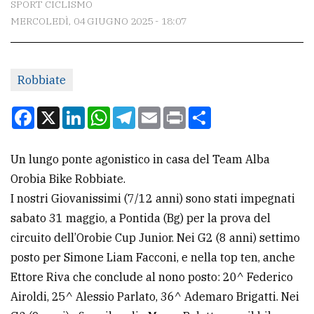
SPORT CICLISMO
MERCOLEDÌ, 04 GIUGNO 2025 - 18:07
CONTATTI
La
Robbiate
redazione
Scrivici
Facebook
X
LinkedIn
WhatsApp
Telegram
Email
Print
Condividi
Per
la
Un lungo ponte agonistico in casa del Team Alba
tua
Orobia Bike Robbiate.
pubblicità
I nostri Giovanissimi (7/12 anni) sono stati impegnati
sabato 31 maggio, a Pontida (Bg) per la prova del
circuito dell’Orobie Cup Junior. Nei G2 (8 anni) settimo
CERCA
posto per Simone Liam Facconi, e nella top ten, anche
Cerca
Ettore Riva che conclude al nono posto: 20^ Federico
per
Airoldi, 25^ Alessio Parlato, 36^ Ademaro Brigatti. Nei
comune