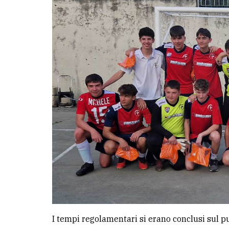
avanzata
LE
ALTRE
TESTATE
PRIVACY
Privacy
policy
Cookie
policy
I tempi regolamentari si erano conclusi sul pun