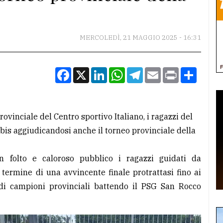
MERCOLEDÌ, 21 MAGGIO 2025 - 16:31
Facebook
X
LinkedIn
WhatsApp
Telegram
Email
Print
Condiv
rovinciale del Centro sportivo Italiano, i ragazzi del
bis aggiudicandosi anche il torneo provinciale della
 folto e caloroso pubblico i ragazzi guidati da
termine di una avvincente finale protrattasi fino ai
lo di campioni provinciali battendo il PSG San Rocco