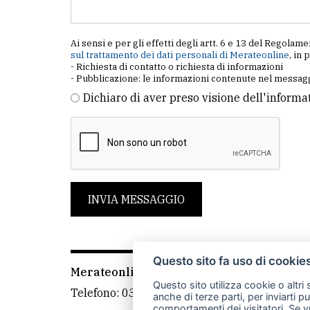
Ai sensi e per gli effetti degli artt. 6 e 13 del Regol
sul trattamento dei dati personali di Merateonline
, in 
- Richiesta di contatto o richiesta di informazioni
- Pubblicazione: le informazioni contenute nel messagg
Dichiaro di aver preso visione dell'informa
INVIA MESSAGGIO
Questo sito fa uso di cookie
Merateonline S.r.l.
-
Via Carlo Baslini 5, 238
Questo sito utilizza cookie o altri
Telefono:
039 9902881
- Whatsapp: 351 3481
anche di terze parti, per inviarti p
comportamenti dei visitatori. Se v