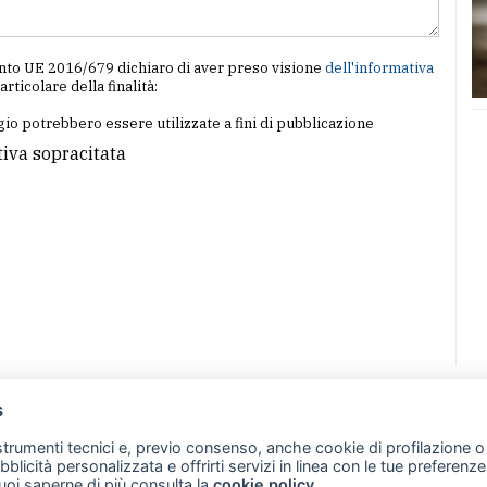
amento UE 2016/679 dichiaro di aver preso visione
dell'informativa
particolare della finalità:
io potrebbero essere utilizzate a fini di pubblicazione
tiva sopracitata
s
07 - Merate (LC)
- P.IVA 02533410136
 strumenti tecnici e, previo consenso, anche cookie di profilazione o 
257 - E-mail: redazione@merateonline.it
ubblicità personalizzata e offrirti servizi in linea con le tue preferen
uoi saperne di più consulta la
cookie policy
.