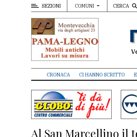
SEZIONI
CERCA
COMUNI
MENU
Editoriale
e
commenti
V
Contenuti
del
CRONACA
CI HANNO SCRITTO
E
sito
Appuntamenti
Associazioni
Meteo
Al San Marcellino il 
CONTATTI