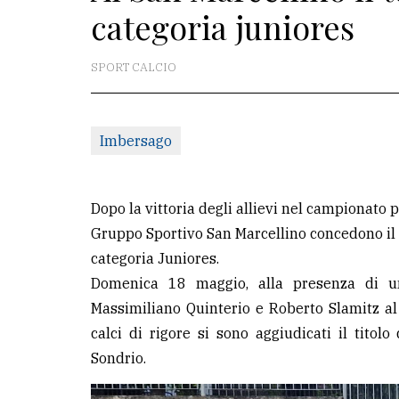
categoria juniores
La
redazione
SPORT CALCIO
Scrivici
Per
Imbersago
la
tua
pubblicità
Dopo la vittoria degli allievi nel campionato p
Gruppo Sportivo San Marcellino concedono il 
categoria Juniores.
CERCA
Domenica 18 maggio, alla presenza di un
Cerca
Massimiliano Quinterio e Roberto Slamitz al 
per
calci di rigore si sono aggiudicati il tito
comune
Sondrio.
Ricerca