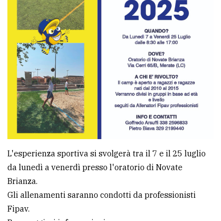
Ricerca
avanzata
LE
ALTRE
TESTATE
L'esperienza sportiva si svolgerà tra il 7 e il 25 luglio
PRIVACY
da lunedì a venerdì presso l'oratorio di Novate
Privacy
Brianza.
policy
Gli allenamenti saranno condotti da professionisti
Fipav.
Cookie