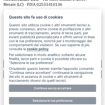
Merate (LC)
- P.IVA 02533410136
Telefono:
039 9902881
- Whatsapp: 351 3481257 - E-
mail: redazione@merateonline.it
Questo sito fa uso di cookies
La redazione
CasateOnline
LeccoOnline
RSS
Questo sito utilizza cookie o altri strumenti tecnici e,
previo consenso, anche cookie di profilazione o altri
Made by
VIP
strumenti di tracciamento, anche di terze parti, per
inviarti pubblicità personalizzata e offrirti servizi in linea
Privacy policy
Cookie policy
con le tue preferenze, nonché per il monitoraggio dei
comportamenti dei visitatori. Se vuoi saperne di più
Rivedi le tue scelte sui cookie
consulta la
cookie policy
.
Per selezionare in modo analitico soltanto alcune
finalità, terze parti e cookie è possibile cliccare su
"Seleziona le tue preferenze".
SCRIVICI
Chiudendo questo banner tramite l'apposito comando
"Continua senza accettare" continuerai la navigazione
PER LA TUA PUBBLICITÀ
del sito in assenza di cookie o altri strumenti di
tracciamento diversi da quelli tecnici.
© Copyright Merateonline S.r.l. - Tutti i diritti riservati.
Continua senza accettare
E' proibita la riproduzione e pubblicazione anche
parziale di testi, articoli e immagini senza la
Seleziona le tue preferenze
preventiva autorizzazione scritta dell'editore. RI Lecco