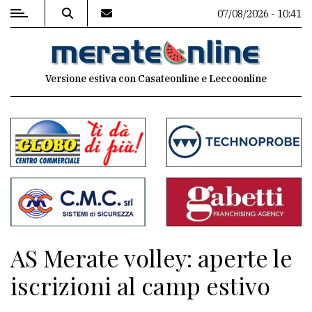
07/08/2026 - 10:41
MENU
Versione estiva con Casateonline e Leccoonline
Editoriale
e
commenti
Contenuti
del
sito
Appuntamenti
AS Merate volley: aperte le
Associazioni
iscrizioni al camp estivo
Meteo