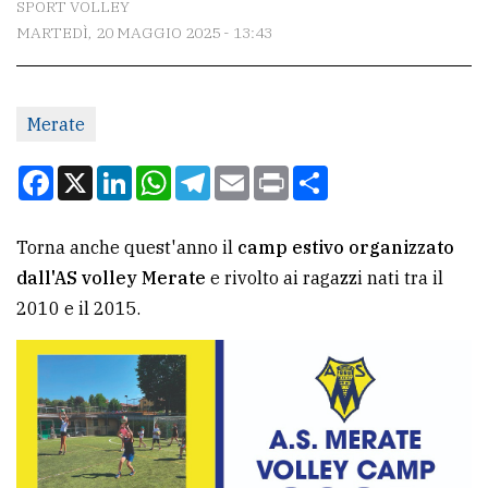
SPORT VOLLEY
MARTEDÌ, 20 MAGGIO 2025 - 13:43
CONTATTI
La
Merate
redazione
Scrivici
Facebook
X
LinkedIn
WhatsApp
Telegram
Email
Print
Condividi
Per
la
Torna anche quest'anno il
camp estivo organizzato
tua
dall'AS volley Merate
e rivolto ai ragazzi nati tra il
pubblicità
2010 e il 2015.
CERCA
Cerca
per
comune