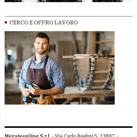
CERCO E OFFRO LAVORO
Merateonline S.r.l.
-
Via Carlo Baslini 5, 23807 -