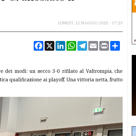
LUNEDÌ, 12 MAGGIO 2025 - 17:29
Facebook
X
LinkedIn
WhatsApp
Telegram
Email
Print
Condiv
re dei modi: un secco 3-0 rifilato al Valtrompia, che
a qualificazione ai playoff. Una vittoria netta, frutto