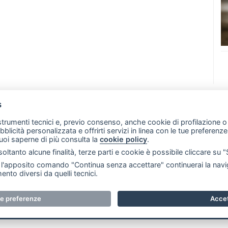
s
07 - Merate (LC)
- P.IVA 02533410136
 strumenti tecnici e, previo consenso, anche cookie di profilazione o 
257 - E-mail: redazione@merateonline.it
ubblicità personalizzata e offrirti servizi in linea con le tue preferen
uoi saperne di più consulta la
cookie policy
.
RSS
Made by
VIP
oltanto alcune finalità, terze parti e cookie è possibile cliccare su 
 scelte sui cookie
'apposito comando "Continua senza accettare" continuerai la navig
ento diversi da quelli tecnici.
i riservati. E' proibita la riproduzione e pubblicazione anche 
ue preferenze
Accet
e. RI Lecco numero Rea LC 291.277 - Capitale sociale 10.329