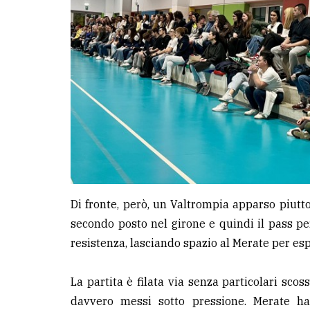
avanzata
LE
ALTRE
TESTATE
PRIVACY
Di fronte, però, un Valtrompia apparso piutto
Privacy
secondo posto nel girone e quindi il pass pe
policy
resistenza, lasciando spazio al Merate per espr
Cookie
La partita è filata via senza particolari sco
policy
davvero messi sotto pressione. Merate ha