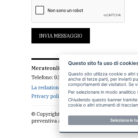
INVIA MESSAGGIO
Questo sito fa uso di cookie
Merateonline S.r.l.
-
Via Carlo Baslini 5, 238
Questo sito utilizza cookie o altri
Telefono:
039 9902881
- Whatsapp: 351 3481
anche di terze parti, per inviarti p
comportamenti dei visitatori. Se v
La redazione
CasateOnline
LeccoOnline
Per selezionare in modo analitico s
Privacy policy
Cookie policy
Rivedi le tue
Chiudendo questo banner tramite l
cookie o altri strumenti di tracciam
© Copyright Merateonline S.r.l. - Tutti i diritt
Seleziona le t
preventiva autorizzazione scritta dell'editor