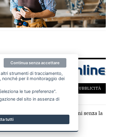
Continua senza accettare
altri strumenti di tracciamento,
ze, nonché per il monitoraggio dei
SCRIVICI
PER LA TUA PUBBLICITÀ
"Seleziona le tue preferenze".
azione del sito in assenza di
parziale di testi, articoli e immagini senza la
ta tutti
,14 €