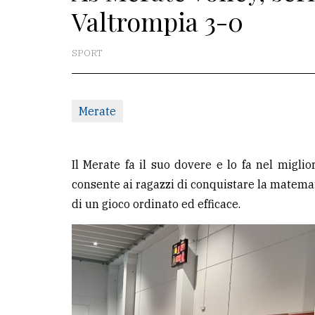
Valtrompia 3-0
La
redazione
SPORT
Scrivici
Per
Merate
la
tua
pubblicità
Il Merate fa il suo dovere e lo fa nel miglio
consente ai ragazzi di conquistare la matematic
di un gioco ordinato ed efficace.
CERCA
Cerca
per
comune
Ricerca